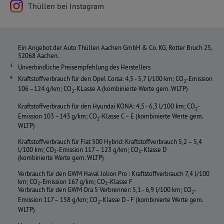
Thüllen bei Instagram
Ein Angebot der Auto Thüllen Aachen GmbH & Co. KG, Rotter Bruch 25,
52068 Aachen.
Unverbindliche Preisempfehlung des Herstellers
Kraftstoffverbrauch für den Opel Corsa: 4,5 - 5,7 l/100 km; CO
-Emission
2
106 –124 g/km; CO
-KLasse A (kombinierte Werte gem. WLTP)
2
Kraftstoffverbrauch für den Hyundai KONA: 4,5 - 6,3 l/100 km; CO
-
2
Emission 103 –143 g/km; CO
-Klasse C – E (kombinierte Werte gem.
2
WLTP)
Kraftstoffverbrauch für Fiat 500 Hybrid: Kraftstoffverbrauch 5,2 – 5,4
l/100 km; CO₂-Emission 117 – 123 g/km; CO₂-Klasse D
(kombinierte Werte gem. WLTP)
Verbrauch für den GWM Haval Jolion Pro : Kraftstoffverbrauch 7,4 l/100
km; CO₂-Emission 167 g/km; CO₂-Klasse F
Verbrauch für den GWM Ora 5 Verbrenner: 5,1 - 6,9 l/100 km; CO
-
2
Emission 117 – 158 g/km; CO
-Klasse D - F (kombinierte Werte gem.
2
WLTP)