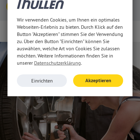
Mietwagen! In unserem Angebot
komfortable 
Mietwagen finden
finden Sie u. a. Automatik-
Plus an Beinf
Fahrzeuge und Fahrzeuge mit
Modellen ma
Wir verwenden Cookies, um Ihnen ein optimales
Anhängerkupplung. Gern bieten wir
längere Fahr
Webseiten-Erlebnis zu bieten. Durch Klick auf den
Mach' mit uns Karriere!
Ihnen auch Sonderausstattung und
Ergänzend fi
Button "Akzeptieren" stimmen Sie der Verwendung
weiteres Zubehör an. Nennen Sie
große Auswah
zu. Über den Button "Einrichten" können Sie
uns Ihre Wünsche bei Ihrer Anfrage!
Ihren Mietw
auswählen, welche Art von Cookies Sie zulassen
mobile Navig
möchten. Weitere Informationen finden Sie in
Schneeketten
unserer
Datenschutzerklärung
.
Akzeptieren
Einrichten