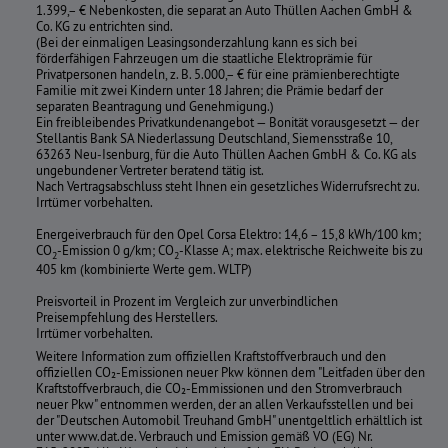
1.399,– € Nebenkosten, die separat an Auto Thüllen Aachen GmbH &
Co. KG zu entrichten sind.
(Bei der einmaligen Leasingsonderzahlung kann es sich bei
förderfähigen Fahrzeugen um die staatliche Elektroprämie für
Privatpersonen handeln, z. B. 5.000,– € für eine prämienberechtigte
Familie mit zwei Kindern unter 18 Jahren; die Prämie bedarf der
separaten Beantragung und Genehmigung.)
Ein freibleibendes Privatkundenangebot — Bonität vorausgesetzt — der
Stellantis Bank SA Niederlassung Deutschland, Siemensstraße 10,
63263 Neu-Isenburg, für die Auto Thüllen Aachen GmbH & Co. KG als
ungebundener Vertreter beratend tätig ist.
Nach Vertragsabschluss steht Ihnen ein gesetzliches Widerrufsrecht zu.
Irrtümer vorbehalten.
Energeiverbrauch für den Opel Corsa Elektro: 14,6 – 15,8 kWh/100 km;
CO
-Emission 0 g/km; CO
-Klasse A; max. elektrische Reichweite bis zu
2
2
405 km (kombinierte Werte gem. WLTP)
Preisvorteil in Prozent im Vergleich zur unverbindlichen
Preisempfehlung des Herstellers.
Irrtümer vorbehalten.
Weitere Information zum offiziellen Kraftstoffverbrauch und den
offiziellen CO₂-Emissionen neuer Pkw können dem "Leitfaden über den
Kraftstoffverbrauch, die CO₂-Emmissionen und den Stromverbrauch
neuer Pkw" entnommen werden, der an allen Verkaufsstellen und bei
der "Deutschen Automobil Treuhand GmbH" unentgeltlich erhältlich ist
unter www.dat.de. Verbrauch und Emission gemäß VO (EG) Nr.