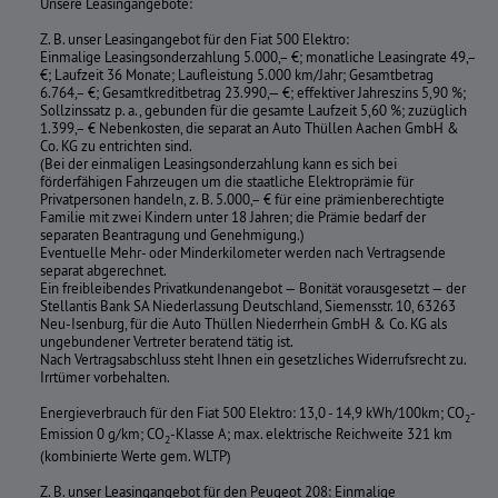
Unsere Leasingangebote:
Z. B. unser Leasingangebot für den Fiat 500 Elektro:
Einmalige Leasingsonderzahlung 5.000,– €; monatliche Leasingrate 49,–
€; Laufzeit 36 Monate; Laufleistung 5.000 km/Jahr; Gesamtbetrag
6.764,– €; Gesamtkreditbetrag 23.990,— €; effektiver Jahreszins 5,90 %;
Sollzinssatz p. a., gebunden für die gesamte Laufzeit 5,60 %; zuzüglich
1.399,– € Nebenkosten, die separat an Auto Thüllen Aachen GmbH &
Co. KG zu entrichten sind.
(Bei der einmaligen Leasingsonderzahlung kann es sich bei
förderfähigen Fahrzeugen um die staatliche Elektroprämie für
Privatpersonen handeln, z. B. 5.000,– € für eine prämienberechtigte
Familie mit zwei Kindern unter 18 Jahren; die Prämie bedarf der
separaten Beantragung und Genehmigung.)
Eventuelle Mehr- oder Minderkilometer werden nach Vertragsende
separat abgerechnet.
Ein freibleibendes Privatkundenangebot — Bonität vorausgesetzt — der
Stellantis Bank SA Niederlassung Deutschland, Siemensstr. 10, 63263
Neu-Isenburg, für die Auto Thüllen Niederrhein GmbH & Co. KG als
ungebundener Vertreter beratend tätig ist.
Nach Vertragsabschluss steht Ihnen ein gesetzliches Widerrufsrecht zu.
Irrtümer vorbehalten.
Energieverbrauch für den Fiat 500 Elektro: 13,0 - 14,9 kWh/100km; CO
-
2
Emission 0 g/km; CO
-Klasse A; max. elektrische Reichweite 321 km
2
(kombinierte Werte gem. WLTP)
Z. B. unser Leasingangebot für den Peugeot 208: Einmalige