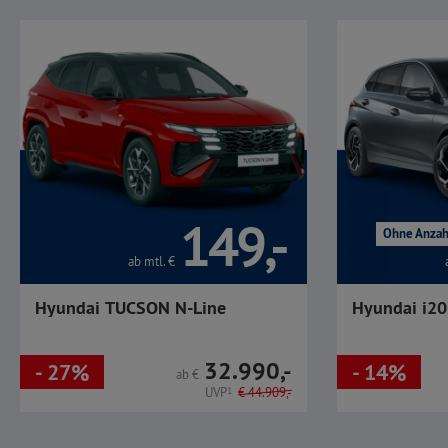
149,-
Ohne Anzah
ab mtl.
€
Hyundai TUCSON N-Line
Hyundai i20
32.990,-
- 27%
- 14%
ab
€
UVP
1
€
44.909,-