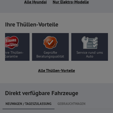
Alle Hyundai
Nur Elektro-Modelle
Ihre Thüllen-Vorteile
5 Jahre Thüllen-
Geprüfte
Service rund ums
Garantie
Beratungsqualität
Auto
Alle Thüllen-Vorteile
Direkt verfügbare Fahrzeuge
NEUWAGEN / TAGESZULASSUNG
GEBRAUCHTWAGEN