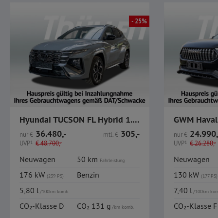
- 25%
Hyundai TUCSON FL Hybrid 1.6 T-GDi 6-AT 2WD N Line
36.480,-
305,-
24.990,
nur
€
mtl.
€
nur
€
UVP
1
€
48.700,-
UVP
1
€
26.280,-
Neuwagen
50 km
Neuwagen
Fahrleistung
176 kW
Benzin
130 kW
(239 PS)
(177 PS)
5,80 l
7,40 l
/100km komb.
/100km kom
CO₂-Klasse D
CO₂ 131 g
CO₂-Klasse F
/km komb.