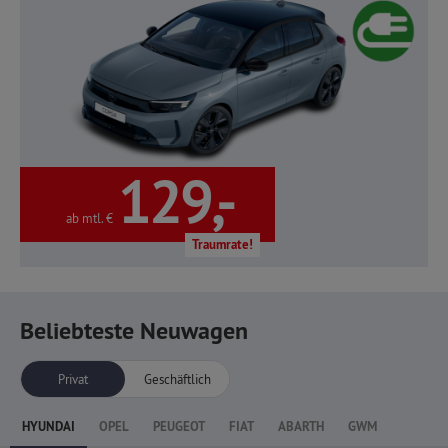
129,-
ab mtl. €
Traumrate!
Beliebteste Neuwagen
Privat
Geschäftlich
HYUNDAI
OPEL
PEUGEOT
FIAT
ABARTH
GWM