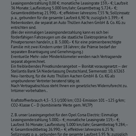
Leasingsonderzahlung 0,00 €; monatliche Leasingrate 159,– €; Laufzeit
36 Monate; Laufleistung 5.000 km/Jahr; Gesamtbetrag 5.724,– €;
Gesamtkreditbetrag 21.990,– €; effektiver Jahreszins 7,55 %; Sollzinssatz
p. a., gebunden für die gesamte Laufzeit 6,90 %; zuzüglich 1.399,– €
Nebenkosten, die separat an Auto Thüllen Aachen GmbH & Co. KG zu
entrichten sind.
(Bei der einmaligen Leasingsonderzahlung kann es sich bei
förderfähigen Fahrzeugen um die staatliche Elektroprämie für
Privatpersonen handeln, z. B. 5.000,– € für eine prämienberechtigte
Familie mit zwei Kindern unter 18 Jahren; die Prämie bedarf der
separaten Beantragung und Genehmigung.)
Eventuelle Mehr- oder Minderkilometer werden nach Vertragsende
separat abgerechnet.
Ein freibleibendes Privatkundenangebot — Bonität vorausgesetzt — der
Stellantis Bank SA Niederlassung Deutschland, Siemensstr. 10, 63263
Neu-Isenburg, für die Auto Thüllen Aachen GmbH & Co. KG als
ungebundener Vertreter beratend tätig ist.
Nach Vertragsabschluss steht Ihnen ein gesetzliches Widerrufsrecht zu.
Irrtümer vorbehalten..
Kraftstoffverbrauch 4,5 - 5,5 l/100 km; CO2-Emission 101 –125 g/km;
CO2-Klasse C – D (kombinierte Werte gem. WLTP)
Z. B. unser Leasingangebot für den Opel Corsa Electric: Einmalige
Leasingsonderzahlung 5.000,— €; monatliche Leasingrate 119,— €;
Laufzeit 36 Monate; Laufleistung 5.000 km/Jahr; Gesamtbetrag 9.284,—
€; Gesamtkreditbetrag 26.990,— €; effektiver Jahreszins 6,25 %;
Sollzinssatz p. a., gebunden für die gesamte Laufzeit 5,95 %; zuzüglich