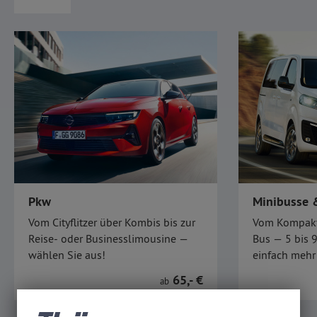
Pkw
Minibusse 
Vom Cityflitzer über Kombis bis zur
Vom Kompakt-
Reise- oder Businesslimousine —
Bus — 5 bis 9
wählen Sie aus!
einfach mehr
Im großen Fahrzeugpool unserer
Unsere versc
65,- €
ab
Marken Opel, Hyundai und Peugeot
und Vans bie
finden Sie den passenden
für größere G