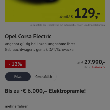
129,-
ab mtl.
2
€
Beispielfoto der Modellreihe mit aufpreispflichtigen Sonderausstattungen.
Opel Corsa Electric
Angebot gültig bei Inzahlungnahme Ihres
Gebrauchtwagens gemäß DAT/Schwacke.
27.990,-
- 12%
ab
€
UVP
1
€
31.839,-
Privat
Geschäftlich
Bis zu
€ 6.000,– Elektroprämie!
2
Der Corsa Electric ist die Elektroversion unseres Opel-
mehr erfahren
Bestsellers – mit Automatik-Elektroantrieb und einem sehr