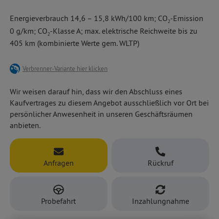
Multimedia-Radio mit 7''-Touchscreen-Farbdisplay,
großzügigen Raumangebot für einen Kleinwagen! Die
Klimaautomatik,
Energieverbrauch 14,6 – 15,8 kWh/100 km; CO
-Emission
Modellreihe bietet viele attraktive Aussstattungsvarianten,
2
Mode-2-Ladekabel,
hier z. B. serienmäßig mit
0 g/km; CO
-Klasse A; max. elektrische Reichweite bis zu
und vielem mehr.
Tempomat,
2
405 km (kombinierte Werte gem. WLTP)
Quickheat Schnellheizsystem
Verbrenner-Variante hier klicken
Wir weisen darauf hin, dass wir den Abschluss eines
Kaufvertrages zu diesem Angebot ausschließlich vor Ort bei
persönlicher Anwesenheit in unseren Geschäftsräumen
anbieten.
Anfragen
Rückruf
Probefahrt
Inzahlungnahme