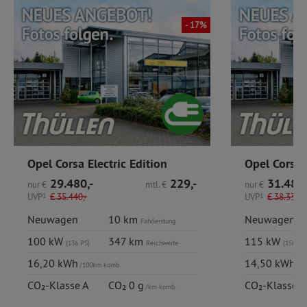
- 17%
Opel Corsa Electric Edition
Opel Corsa 
29.480,-
229,-
31.480,
nur
€
mtl.
€
nur
€
UVP
1
€
35.440,-
UVP
1
€
38.335,-
Neuwagen
10 km
Neuwagen
Fahrleistung
100 kW
347 km
115 kW
(136 PS)
Reichweite
(156 PS)
16,20 kWh
14,50 kWh
/100km komb.
/10
CO₂-Klasse A
CO₂ 0 g
CO₂-Klasse A
/km komb.