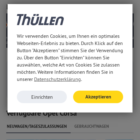
Ihre Angebots-Vorteile
Wir verwenden Cookies, um Ihnen ein optimales
üfte
Deutsches Modell,
10 Jahre Motor-/
5 Jahr
qualität
kein EU-Import
Getriebegarantie
Gar
Webseiten-Erlebnis zu bieten. Durch Klick auf den
Button "Akzeptieren" stimmen Sie der Verwendung
zu. Über den Button "Einrichten" können Sie
auswählen, welche Art von Cookies Sie zulassen
Konfigurieren
möchten. Weitere Informationen finden Sie in
unserer
Datenschutzerklärung
.
Konfigurieren Sie Ihr
persönliches Fahrzeug
Akzeptieren
Einrichten
Verfügbare Opel Corsa
NEUWAGEN/TAGESZULASSUNGEN
GEBRAUCHTWAGEN