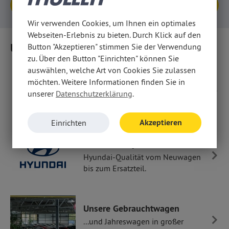
Anfragen
Wir verwenden Cookies, um Ihnen ein optimales
Webseiten-Erlebnis zu bieten. Durch Klick auf den
Unser Leistungsangebot
Button "Akzeptieren" stimmen Sie der Verwendung
zu. Über den Button "Einrichten" können Sie
auswählen, welche Art von Cookies Sie zulassen
...rund um Opel
möchten. Weitere Informationen finden Sie in
Autos, Teile, Zubehör und Service
unserer
Datenschutzerklärung
.
in Markenqualität.
Akzeptieren
Einrichten
...rund um Hyundai
Hyundai-Qualität vom Neuwagen
bis zum Ersatzteil.
Unsere Gebrauchtwagen
...und Jahreswagen in großer