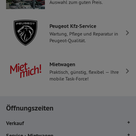
Auswahl zum guten Preis.
Peugeot Kfz-Service
Wartung, Pflege und Reparatur in
Peugeot-Qualität.
Mietwagen
Praktisch, günstig, flexibel — Ihre
mobile Task-Force!
Öffnungszeiten
Verkauf
Mo. - Fr.
8:00 - 18:00 Uhr
Service · Mietwagen