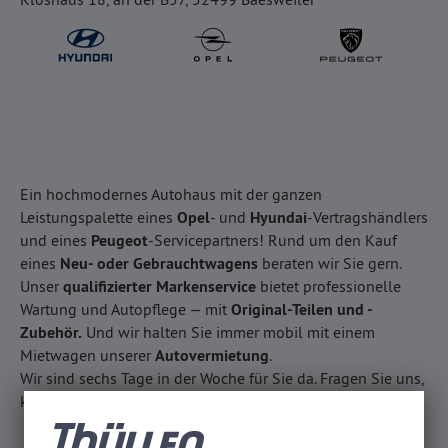
Ein hochmodernes Autohaus mit der ganzen
Leistungspalette eines
Opel
- und
Hyundai
-Vertragshändlers
und eines
Peugeot
-Servicepartners! Rund um den Kauf
eines
Neu- oder Gebrauchtwagens
beraten wir Sie gern.
Unser
qualifizierter Markenservice
bietet professionelle
Wartung und Autopflege — mit
Original-Teilen und -
Zubehör.
Und wir halten Sie immer mobil mit einem
Mietwagen unserer
Autovermietung
.
Wir sind sechs Tage in der Woche für Sie da. Fragen Sie uns,
kommen Sie vorbei, oder rufen Sie an!