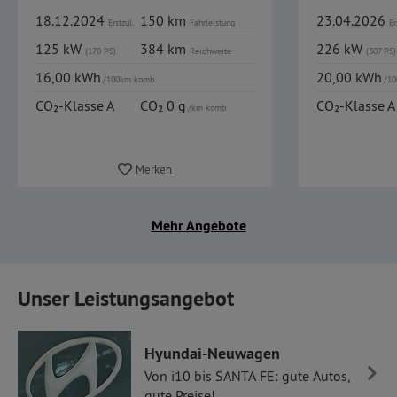
18.12.2024
150 km
23.04.2026
Erstzul.
Fahrleistung
Er
125 kW
384 km
226 kW
(170 PS)
Reichweite
(307 PS)
16,00 kWh
20,00 kWh
/100km komb.
/10
CO₂-Klasse A
CO₂ 0 g
CO₂-Klasse A
/km komb.
Merken
Mehr Angebote
Unser Leistungsangebot
Hyundai-Neuwagen
Von i10 bis SANTA FE: gute Autos,
gute Preise!