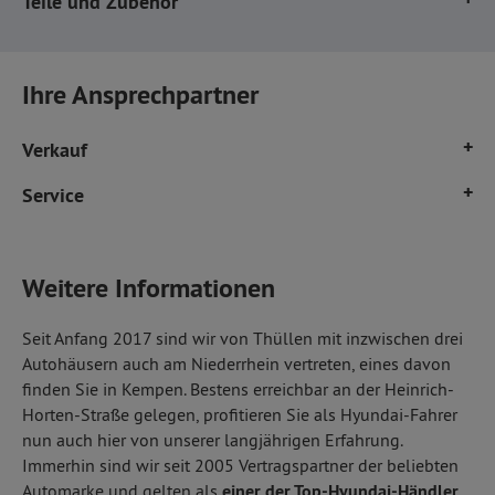
Teile und Zubehör
Mo. - Fr.
8:00 - 17:00 Uhr
Ihre Ansprechpartner
Verkauf
Michael Nowak
Service
Verkaufsberater Kempen
Sebastian Skwarra
0 21 52/91 23-35
Serviceberater
E-Mail senden
Weitere Informationen
0 21 52/91 23-33
E-Mail senden
Maurice Op de Hipt
Seit Anfang 2017 sind wir von Thüllen mit inzwischen drei
Verkaufsberater Kempen
Autohäusern auch am Niederrhein vertreten, eines davon
Nicole van der Vleut
0 21 52/91 23-36
finden Sie in Kempen. Bestens erreichbar an der Heinrich-
Serviceassistentin
E-Mail senden
Horten-Straße gelegen, profitieren Sie als Hyundai-Fahrer
0 21 52/91 23-34
nun auch hier von unserer langjährigen Erfahrung.
E-Mail senden
Immerhin sind wir seit 2005 Vertragspartner der beliebten
Automarke und gelten als
einer der Top-Hyundai-Händler