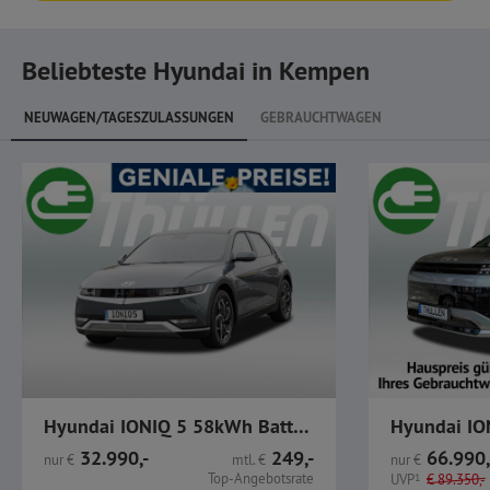
Beliebteste Hyundai in Kempen
NEUWAGEN/TAGESZULASSUNGEN
GEBRAUCHTWAGEN
Hyundai IONIQ 5 58kWh Batterie Heckantrieb Wärmepumpe
32.990,-
249,-
66.990,
nur
€
mtl.
€
nur
€
Top-Angebotsrate
UVP
1
€
89.350,-