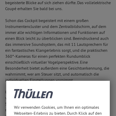
begeisterte Blicke auf sich ziehen dürfte. Das vollelektrische
Coupé erhalten Sie bald bei uns.
Schon das Cockpit begeistert mit einem großen
Instrumentencluster und dem Zentralbildschirm, auf dem
immer alle wichtigen Informationen und Funktionen auf
einen Blick leicht zu überblicken sind. Beeindruckend auch
das immersive Soundsystem, das mit 11 Lautsprechern für
ein fantastisches Klangerlebnis sorgt, und die praktischen
360°-Kameras für einen perfekten Rundumblick
einschließlich virtueller Vogelperspektive. Eine
Besonderheit bietet außerdem eine Gesichtserkennung, die
wahrnimmt, wer am Steuer sitzt, und automatisch die
individuellen Einstellungen vornimmt.
Und auch optisch weiß der ORA 07 zu begeistern, denn er
vereint auf außergewöhnlich harmonische Weise
Sportlichkeit mit Eleganz. Eine Besonderheit sind die
Wir verwenden Cookies, um Ihnen ein optimales
rahmenlosen Türen, die den innovativen Eindruck gekonnt
Webseiten-Erlebnis zu bieten. Durch Klick auf den
abrunden. Und natürlich setzt sich der stilvoll-luxuriöse