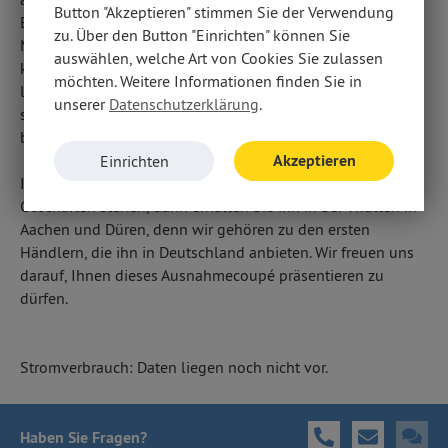
Button "Akzeptieren" stimmen Sie der Verwendung
Eindruck auch im Inneren fort: Hier wurden hochwertige
zu. Über den Button "Einrichten" können Sie
Materialien und viel glänzender Chrom verarbeitet. Ein
auswählen, welche Art von Cookies Sie zulassen
kuppelförmiges Panoramadach sorgt für eine
möchten. Weitere Informationen finden Sie in
lichtdurchflutete, luftige Atmosphäre und ergonomische,
unserer
Datenschutzerklärung
.
sportliche Sitze machen auch lange Fahrten zu einem
bequemen Vergnügen.
Akzeptieren
Einrichten
Im nächsten Jahr wird der neue GWM ORA 07 in den
Geschäften stehen, dann erhalten Sie ihn in bei Thüllen in
Aachen und Düren, denn wir gehören zu den ersten
Händlern, die ihn in Deutschland anbieten. Wir freuen uns
darauf, Ihnen dieses Ausnahmecoupé präsentieren zu
dürfen.
Stromverbrauch: Daten liegen noch nicht vor.
Haben Sie Fragen
?