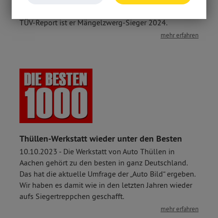
g/km – Der Peugeot 208 ist Europas beliebtester
Kleinwagen – und das zu Recht. Laut dem aktuellen
TÜV-Report ist er Mängelzwerg-Sieger 2024.
mehr erfahren
Thüllen-Werkstatt wieder unter den Besten
10.10.2023 - Die Werkstatt von Auto Thüllen in
Aachen gehört zu den besten in ganz Deutschland.
Das hat die aktuelle Umfrage der „Auto Bild“ ergeben.
Wir haben es damit wie in den letzten Jahren wieder
aufs Siegertreppchen geschafft.
mehr erfahren