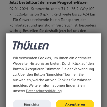
Jetzt bestellbar: der neue Peugeot e-Boxer
02.01.2024 - Stromverbr. komb. 31,2–26,2 kWh/100
km; CO₂-Emission 0 g/km; Reichweite bis zu 424 km
– Für Gewerbetreibende ist ein Transporter, der
komfortabel und günstig im Verbrauch ist, besonders
wichtig. Bestellen Sie deshalb jetzt bei uns den
perfekten Firmenwagen: den neuen Peugeot e-Boxer.
mehr erfahren
Wir verwenden Cookies, um Ihnen ein optimales
Webseiten-Erlebnis zu bieten. Durch Klick auf den
Button "Akzeptieren" stimmen Sie der Verwendung
zu. Über den Button "Einrichten" können Sie
auswählen, welche Art von Cookies Sie zulassen
möchten. Weitere Informationen finden Sie in
Peugeot 208: Mängelzwerg-Sieger 2024
unserer
Datenschutzerklärung
.
24.11.2023 - Verbrauch komb. 4,5–3,2 l/100 km bzw.
16,0–15,4 kWh/100 km; CO₂-Emission komb. 107–0
Akzeptieren
Einrichten