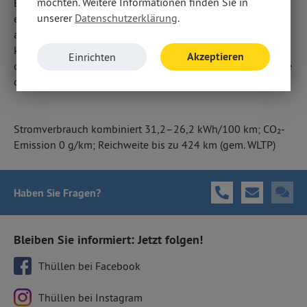
möchten. Weitere Informationen finden Sie in
Besuchen Sie uns bei Thüllen in Aachen oder rufen Sie uns
unserer
Datenschutzerklärung
.
einfach an. Unsere Mitarbeiter informieren Sie gerne
ausführlich über den neuen e-Boxer und beraten Sie
kompetent bei allen Schritten: Von der Finanzierung über
Akzeptieren
Einrichten
die Bestellung bis zur Versicherung – wir sind immer für Sie
da.
Stromverbrauch kombiniert 31,2–26,2 kWh/100 km; CO₂-
Emission 0 g/km; Reichweite bis zu 424 km (gem. WLTP)
Haben Sie Fragen
?
Bleiben Sie informiert: Jetzt folgen!
Thüllen bei Facebook
Thüllen bei Instagram