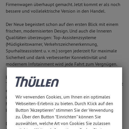
Firmenwagen überhaupt gemacht. Jetzt kommt er als noch
bessere und vollelektrische Version in den Handel.
Der Neue begeistert schon auf den ersten Blick mit einem
frischen, modernisierten Design. Und auch die Inneren
Qualitäten überzeugen: Top-Assistenzsysteme
(Müdigkeitswarner, Verkehrszeichenerkennung,
Spurhalteassistent u. v. m.) sorgen jederzeit für maximale
Sicherheit und dank verbesserter Konnektivität und
modernem Infotainment wird jede Fahrt zum Vergnügen.
Beeindruckend ist auch die Leistung des elektrischen
Transporters: Die neue, 110 kWh großen Batterie ermöglicht
eine Reichweite von bis zu gut 420 km. An einer
Wir verwenden Cookies, um Ihnen ein optimales
öffentlichen Ladesäule lässt sie sich in gerade mal 55
Webseiten-Erlebnis zu bieten. Durch Klick auf den
Minuten von null auf 80 % aufladen – damit ist der neue
Button "Akzeptieren" stimmen Sie der Verwendung
Peugeot e-Boxer der perfekte Firmenwagen.
zu. Über den Button "Einrichten" können Sie
auswählen, welche Art von Cookies Sie zulassen
Der innovative Newcomer ist ab sofort bei uns bestellbar.