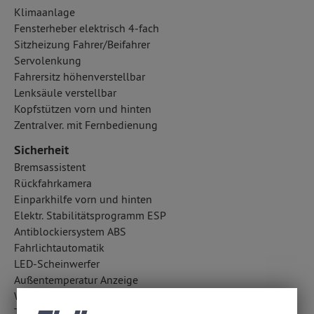
Klimaanlage
Fensterheber elektrisch 4-fach
Sitzheizung Fahrer/Beifahrer
Servolenkung
Fahrersitz höhenverstellbar
Lenksäule verstellbar
Kopfstützen vorn und hinten
Zentralver. mit Fernbedienung
Sicherheit
Bremsassistent
Rückfahrkamera
Einparkhilfe vorn und hinten
Elektr. Stabilitätsprogramm ESP
Antiblockiersystem ABS
Fahrlichtautomatik
LED-Scheinwerfer
Außentemperatur Anzeige
Wegfahrsperre
Traktionskontrolle