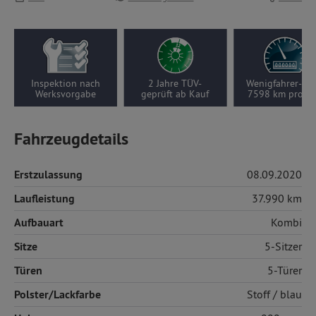
Inspektion nach
2 Jahre TÜV-
Wenigfahrer-Aut
Werksvorgabe
geprüft ab Kauf
7598 km pro Ja
Fahrzeugdetails
Erstzulassung
08.09.2020
Laufleistung
37.990 km
Aufbauart
Kombi
Sitze
5-Sitzer
Türen
5-Türer
Polster/Lackfarbe
Stoff
/ blau