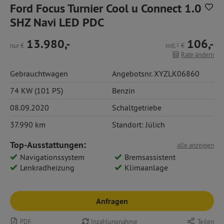
Ford Focus Turnier Cool u Connect 1.0
SHZ Navi LED PDC
13.980,-
106,-
nur
€
mtl.
1
€
Rate ändern
Gebrauchtwagen
Angebotsnr. XYZLK06860
74 KW (101 PS)
Benzin
08.09.2020
Schaltgetriebe
37.990 km
Standort: Jülich
Top-Ausstattungen:
alle anzeigen
Navigationssystem
Bremsassistent
Lenkradheizung
Klimaanlage
Anfragen
PDF
Inzahlungnahme
Teilen