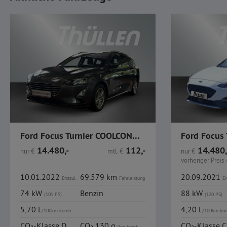
Ford Focus Turnier COOLCONNECT 1.0 EcoBoost
14.480,-
112,-
14.480,
nur
€
mtl.
€
nur
€
vorheriger Preis
10.01.2022
69.579 km
20.09.2021
Erstzul.
Fahrleistung
Er
74 kW
Benzin
88 kW
(101 PS)
(120 PS)
5,70 l
4,20 l
/100km komb.
/100km ko
CO₂-Klasse D
CO₂ 130 g
CO₂-Klasse C
/km komb.