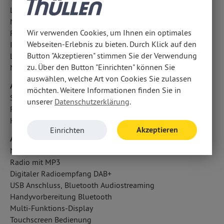
Lichtsensor
Notbremsassistent
Wir verwenden Cookies, um Ihnen ein optimales
Reifendruckkontrolle
Webseiten-Erlebnis zu bieten. Durch Klick auf den
ISOFIX Kindersitzbefestigung
Button "Akzeptieren" stimmen Sie der Verwendung
LED-Tagfahrlicht
zu. Über den Button "Einrichten" können Sie
Nebelscheinwerfer
auswählen, welche Art von Cookies Sie zulassen
Airbags
möchten. Weitere Informationen finden Sie in
Seitenairbag vorn
unserer
Datenschutzerklärung
.
Fahrer- /Beifahrerairbag
Kopfairbag vorn und hinten
Akzeptieren
Einrichten
Audio & Kommunikation
Navigationssystem
Radio mit MP3
Digitaler Radioempfang DAB+
USB Anschluss, Bluetooth Audiostreaming
Handyvorbereitung Bluetooth
Multi-Funktions-Display
Touchscreen Bedienung