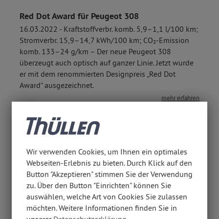
Red Dot Award für Peugeot 308
16.03.2022 - Kraftstoffverbr. komb. 5,9–1,1 l/100 km;
Stromverbr. 15,9–14,7 kWh/100 km; CO₂-Emission
komb. 133–24 g/km – Der neue Peugeot 308
überzeugt auch optisch auf ganzer Linie. Jetzt wurde
er mit dem renommierten Designpreis „Red Dot
Award“ ausgezeichnet.
mehr erfahren
Wir verwenden Cookies, um Ihnen ein optimales
Webseiten-Erlebnis zu bieten. Durch Klick auf den
Button "Akzeptieren" stimmen Sie der Verwendung
zu. Über den Button "Einrichten" können Sie
auswählen, welche Art von Cookies Sie zulassen
Auto Thüllen ist „E-Champion“
möchten. Weitere Informationen finden Sie in
15.03.2022 - Elektromobilität ist der Trend der