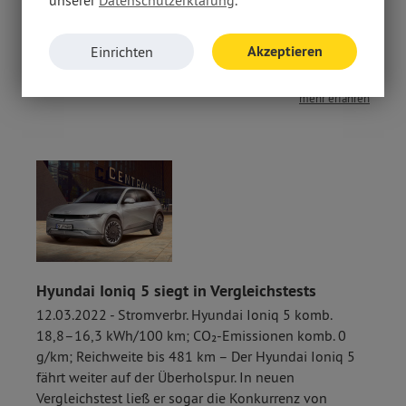
unserer
Datenschutzerklärung
.
Zukunft – bei Thüllen sind wir auch auf diesem
Gebiet besonders kompetent. Deshalb wurden wir
Akzeptieren
Einrichten
jetzt von Peugeot als „E-Champion Bronze“
ausgezeichnet.
mehr erfahren
Hyundai Ioniq 5 siegt in Vergleichstests
12.03.2022 - Stromverbr. Hyundai Ioniq 5 komb.
18,8–16,3 kWh/100 km; CO₂-Emissionen komb. 0
g/km; Reichweite bis 481 km – Der Hyundai Ioniq 5
fährt weiter auf der Überholspur. In neuen
Vergleichstest ließ er sogar die Konkurrenz von