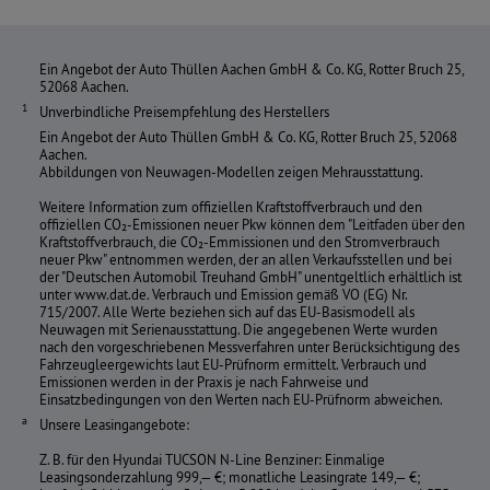
Ein Angebot der Auto Thüllen Aachen GmbH & Co. KG, Rotter Bruch 25,
52068 Aachen.
Unverbindliche Preisempfehlung des Herstellers
Ein Angebot der Auto Thüllen GmbH & Co. KG, Rotter Bruch 25, 52068
Aachen.
Abbildungen von Neuwagen-Modellen zeigen Mehrausstattung.
Weitere Information zum offiziellen Kraftstoffverbrauch und den
offiziellen CO₂-Emissionen neuer Pkw können dem "Leitfaden über den
Kraftstoffverbrauch, die CO₂-Emmissionen und den Stromverbrauch
neuer Pkw" entnommen werden, der an allen Verkaufsstellen und bei
der "Deutschen Automobil Treuhand GmbH" unentgeltlich erhältlich ist
unter www.dat.de. Verbrauch und Emission gemäß VO (EG) Nr.
715/2007. Alle Werte beziehen sich auf das EU-Basismodell als
Neuwagen mit Serienausstattung. Die angegebenen Werte wurden
nach den vorgeschriebenen Messverfahren unter Berücksichtigung des
Fahrzeugleergewichts laut EU-Prüfnorm ermittelt. Verbrauch und
Emissionen werden in der Praxis je nach Fahrweise und
Einsatzbedingungen von den Werten nach EU-Prüfnorm abweichen.
Unsere Leasingangebote:
Z. B. für den Hyundai TUCSON N-Line Benziner: Einmalige
Leasingsonderzahlung 999,— €; monatliche Leasingrate 149,— €;