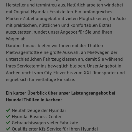
E-Mail senden
Hersteller und termintreu aus. Natürlich arbeiten wir dabei
mit Original Hyundai-Ersatzteilen. Ein umfangreiches
Marken-Zubehörangebot mit vielen Möglichkeiten, Ihr Auto
Ron Lang
Werkstattleiter
mit praktischen, nützlichen und komfortablen Extras
auszustatten, rundet unser Angebot für Sie und Ihren
02 41/94 40-330
Wagen ab.
E-Mail senden
Darüber hinaus bieten wir Ihnen mit der Thüllen-
Mietwagenflotte eine große Auswahl an Mietwagen der
Sven Prick
unterschiedlichen Fahrzeugklassen an, damit Sie während
Serviceleiter
Ihres Servicetermins beweglich bleiben. Unser Angebot in
02 41/94 40-313
Aachen reicht vom City-Flitzer bis zum XXL-Transporter und
E-Mail senden
eignet sich für vielfältige Einsätze.
Ein kurzer Überblick über unser Leistungsangebot bei
Hyundai Thüllen in Aachen:
Neufahrzeuge der Hyundai
Hyundai Business Center
Gebrauchtwagen vieler Fabrikate
Qualifizierter Kfz-Service für Ihren Hyundai