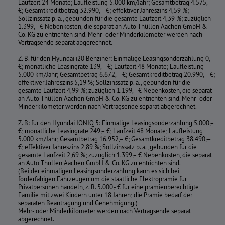
Laufzeit 24 Monate; Laufleistung 5.000 km/Jahr; Gesamtbetrag 4.575,—
€; Gesamtkreditbetrag 32.990,— €; effektiver Jahreszins 4,59 %;
Sollzinssatz p. a., gebunden für die gesamte Laufzeit 4,39 %; zuzüglich
1.399,– € Nebenkosten, die separat an Auto Thüllen Aachen GmbH &
Co. KG zu entrichten sind. Mehr- oder Minderkilometer werden nach
Vertragsende separat abgerechnet.
Z. B. für den Hyundai i20 Benziner: Einmalige Leasingsonderzahlung 0,—
€; monatliche Leasingrate 139,— €; Laufzeit 48 Monate; Laufleistung
5.000 km/Jahr; Gesamtbetrag 6.672,— €; Gesamtkreditbetrag 20.990,— €;
effektiver Jahreszins 5,19 %; Sollzinssatz p. a., gebunden für die
gesamte Laufzeit 4,99 %; zuzüglich 1.199,– € Nebenkosten, die separat
an Auto Thüllen Aachen GmbH & Co. KG zu entrichten sind. Mehr- oder
Minderkilometer werden nach Vertragsende separat abgerechnet.
Z. B: für den Hyundai IONIQ 5: Einmalige Leasingsonderzahlung 5.000,–
€; monatliche Leasingrate 249,– €; Laufzeit 48 Monate; Laufleistung
5.000 km/Jahr; Gesamtbetrag 16.952,– €; Gesamtkreditbetrag 38.490,—
€; effektiver Jahreszins 2,89 %; Sollzinssatz p. a., gebunden für die
gesamte Laufzeit 2,69 %; zuzüglich 1.399,– € Nebenkosten, die separat
an Auto Thüllen Aachen GmbH & Co. KG zu entrichten sind.
(Bei der einmaligen Leasingsonderzahlung kann es sich bei
förderfähigen Fahrzeugen um die staatliche Elektroprämie für
Privatpersonen handeln, z. B. 5.000,- € für eine prämienberechtigte
Familie mit zwei Kindern unter 18 Jahren; die Prämie bedarf der
separaten Beantragung und Genehmigung.)
Mehr- oder Minderkilometer werden nach Vertragsende separat
abgerechnet.