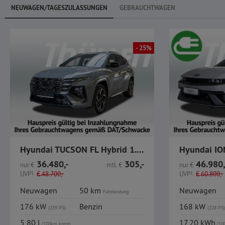
NEUWAGEN/TAGESZULASSUNGEN
GEBRAUCHTWAGEN
- 25%
Hyundai TUCSON FL Hybrid 1.6 T-GDi 6-AT 2WD N Line
36.480,-
305,-
46.980,
nur
€
mtl.
€
nur
€
UVP
1
€
48.700,-
UVP
1
€
60.800,-
Neuwagen
50 km
Neuwagen
Fahrleistung
176 kW
Benzin
168 kW
(239 PS)
(228 PS)
5,80 l
17,20 kWh
/100km komb.
/10