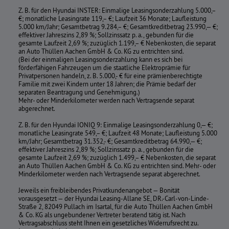
Z. B. für den Hyundai INSTER: Einmalige Leasingsonderzahlung 5.000,–
€; monatliche Leasingrate 119,– €; Laufzeit 36 Monate; Laufleistung
5.000 km/Jahr; Gesamtbetrag 9.284,– €; Gesamtkreditbetrag 23.990,— €;
effektiver Jahreszins 2,89 %; Sollzinssatz p. a., gebunden für die
gesamte Laufzeit 2,69 %; zuzüglich 1.199,– € Nebenkosten, die separat
an Auto Thüllen Aachen GmbH & Co. KG zu entrichten sind.
(Bei der einmaligen Leasingsonderzahlung kann es sich bei
förderfähigen Fahrzeugen um die staatliche Elektroprämie für
Privatpersonen handeln, z. B. 5.000,- € für eine prämienberechtigte
Familie mit zwei Kindern unter 18 Jahren; die Prämie bedarf der
separaten Beantragung und Genehmigung.)
Mehr- oder Minderkilometer werden nach Vertragsende separat
abgerechnet.
Z. B. für den Hyundai IONIQ 9: Einmalige Leasingsonderzahlung 0,— €;
monatliche Leasingrate 549,– €; Laufzeit 48 Monate; Laufleistung 5.000
km/Jahr; Gesamtbetrag 31.352,- €; Gesamtkreditbetrag 64.990,— €;
effektiver Jahreszins 2,89 %; Sollzinssatz p. a., gebunden für die
gesamte Laufzeit 2,69 %; zuzüglich 1.499,– € Nebenkosten, die separat
an Auto Thüllen Aachen GmbH & Co. KG zu entrichten sind. Mehr- oder
Minderkilometer werden nach Vertragsende separat abgerechnet.
Jeweils ein freibleibendes Privatkundenangebot — Bonität
vorausgesetzt — der Hyundai Leasing-Allane SE, DR.-Carl-von-Linde-
Straße 2, 82049 Pullach im Isartal, für die Auto Thüllen Aachen GmbH
& Co. KG als ungebundener Vertreter beratend tätig ist. Nach
Vertragsabschluss steht Ihnen ein gesetzliches Widerrufsrecht zu.