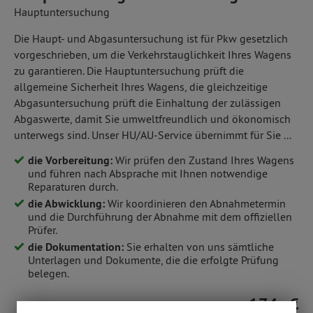
Hauptuntersuchung
Die Haupt- und Abgasuntersuchung ist für Pkw gesetzlich
vorgeschrieben, um die Verkehrstauglichkeit Ihres Wagens
zu garantieren. Die Hauptuntersuchung prüft die
allgemeine Sicherheit Ihres Wagens, die gleichzeitige
Abgasuntersuchung prüft die Einhaltung der zulässigen
Abgaswerte, damit Sie umweltfreundlich und ökonomisch
unterwegs sind. Unser HU/AU-Service übernimmt für Sie ...
die Vorbereitung:
Wir prüfen den Zustand Ihres Wagens
und führen nach Absprache mit Ihnen notwendige
Reparaturen durch.
die Abwicklung:
Wir koordinieren den Abnahmetermin
und die Durchführung der Abnahme mit dem offiziellen
Prüfer.
die Dokumentation:
Sie erhalten von uns sämtliche
Unterlagen und Dokumente, die die erfolgte Prüfung
belegen.
174,- €
Thüllen Sonderpreis ab