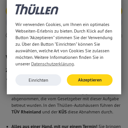
Service-Termin
Allgemeine Anfrage
Wir verwenden Cookies, um Ihnen ein optimales
Webseiten-Erlebnis zu bieten. Durch Klick auf den
Drucken
Teilen
Button "Akzeptieren" stimmen Sie der Verwendung
zu. Über den Button "Einrichten" können Sie
auswählen, welche Art von Cookies Sie zulassen
Weitere Informationen
möchten. Weitere Informationen finden Sie in
unserer
Datenschutzerklärung
.
Zu uns kommt der TÜV ins Haus.
Drei Jahre nach der Erstzulassung und danach alle zwei
Akzeptieren
Einrichten
Jahre ist die Haupt- und Abgasuntersuchung
verpflichtend. Sie wird von unabhängigen Institutionen
abgenommen, die vom Gesetzgeber mit dieser Aufgabe
betreut wurden. In den Thüllen-Autohäusern führen der
TÜV Rheinland
und der
KÜS
diese Abnahmen durch.
Alles aus einer Hand, mit nur einem Termin!
Sie bringen