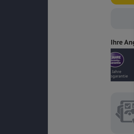
Ihre An
2 Jahre
Gepr
Werksgarantie
Beratungs