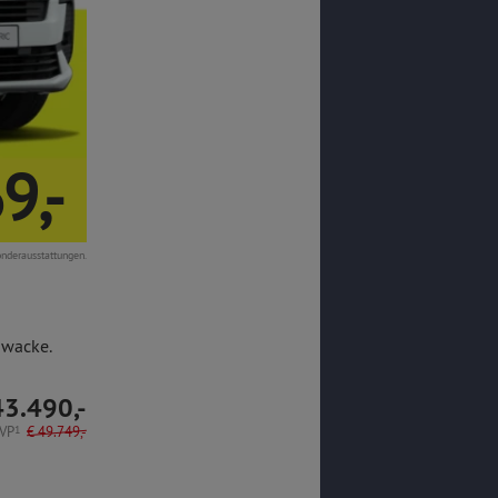
9,-
onderausstattungen.
hwacke.
43.490,-
VP
1
€
49.749,-