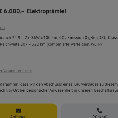
€ 6.000,– Elektroprämie!
Electric bietet bis zu 9 Sitze und ein Raumangebot mit maximaler Fl
ren
seine Vielseitigkeit kennen und fragen Sie nach den unterschiedl
em Multimedia-Radio DAT+,
svarianten der Modellreihe! Unser Angebot: Der Zafira Electric als 
brauch 24,9 – 25,0 kWh/100 km; CO
-Emission 0 g/km; CO
-Klass
eassistent,
2
2
ttet mit
e Reichweite 207 – 322 km (kombinierte Werte gem. WLTP)
lage und
t hinten.
r-Variante hier klicken
darauf hin, dass wir den Abschluss eines Kaufvertrages zu diese
ich vor Ort bei persönlicher Anwesenheit in unseren Geschäftsrä
Anfragen
Rückruf