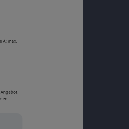
exibilität.
ichen
9-Sitzer, z.
e A; max.
m Angebot
umen