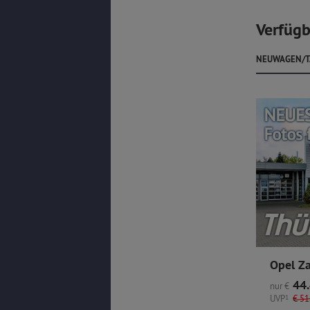
Verfügb
NEUWAGEN/T
44.
nur
€
UVP
1
€
51.