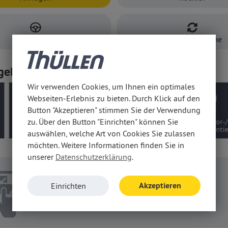
Probefahrt
Inzahlungnahme
gebots-Vorteile
Wir verwenden Cookies, um Ihnen ein optimales
Webseiten-Erlebnis zu bieten. Durch Klick auf den
Button "Akzeptieren" stimmen Sie der Verwendung
zu. Über den Button "Einrichten" können Sie
üfte
Deutsches Modell,
10 Jahre Motor-/
5 Jahr
qualität
kein EU-Import
Getriebegarantie
Gar
auswählen, welche Art von Cookies Sie zulassen
möchten. Weitere Informationen finden Sie in
unserer
Datenschutzerklärung
.
Konfigurieren
Akzeptieren
Einrichten
Konfigurieren Sie Ihr persönliches Fahrzeug