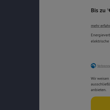
Bis zu
2
Der Zafira 
mehr erfah
Lernen Sie 
digital
Ausstattung
Energiever
Spurhalt
B. ausgesta
elektrisch
Klimaan
Parkpilo
Verbrenne
Wir weisen 
ausschließl
anbieten.