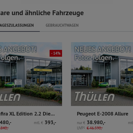
are und ähnliche Fahrzeuge
AGESZULASSUNGEN
GEBRAUCHTWAGEN
- 14%
Opel Zafira XL Edition 2.2 Diesel 8-Sitzer
Peugeot E-2008 Allure
480,-
393,-
38.980,-
mtl.
€
nur
€
mtl
840,-
UVP
1
€
46.590,-