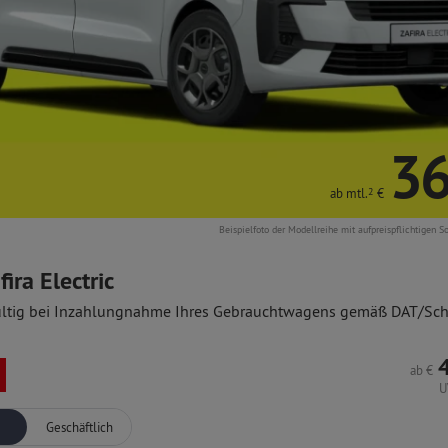
36
ab mtl.
2
€
Beispielfoto der Modellreihe mit aufpreispflichtigen S
ira Electric
ltig bei Inzahlungnahme Ihres Gebrauchtwagens gemäß DAT/Sc
ab
€
U
Geschäftlich