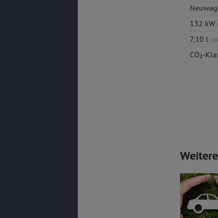
Neuwag
132 kW
7,10 l
/10
CO₂-Kla
Weiter