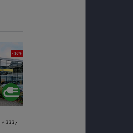
- 16%
- 20%
Opel Grandland GS Plug-in-Hybrid
333,-
43.990,-
519,-
.
€
nur
€
mtl.
€
Top-Angebotsrate
UVP
1
€
54.659,-