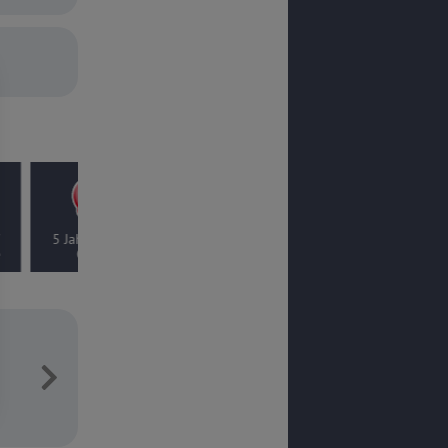
e Thüllen-
antie