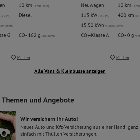
en
10 km
Neuwagen
10 km
Fahrleistung
Fahrl
Diesel
115 kW
400 km
(179 PS)
(156 PS)
Rei
15,50 kWh
0km komb.
/100km komb.
sse G
CO₂ 182 g
CO₂-Klasse A
CO₂ 0 g
/km komb.
/km
Merken
Merken
Alle Vans & Kleinbusse anzeigen
e Themen und Angebote
Wir versichern Ihr Auto!
Neues Auto und Kfz-Versicherung aus einer Hand: ganz
einfach mit Thüllen Versicherungen.