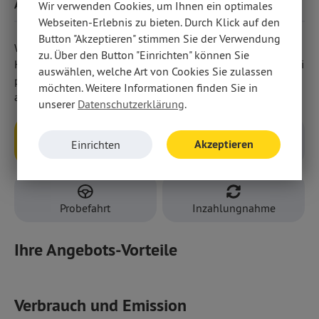
Ausstattung
Wir verwenden Cookies, um Ihnen ein optimales
Funk-Zentralverriegelung.
Webseiten-Erlebnis zu bieten. Durch Klick auf den
Button "Akzeptieren" stimmen Sie der Verwendung
Wir weisen darauf hin, dass wir den Abschluss eines
zu. Über den Button "Einrichten" können Sie
Kaufvertrages zu diesem Angebot ausschließlich vor Ort bei
auswählen, welche Art von Cookies Sie zulassen
persönlicher Anwesenheit in unseren Geschäftsräumen
möchten. Weitere Informationen finden Sie in
anbieten.
unserer
Datenschutzerklärung
.
Akzeptieren
Einrichten
Anfragen
Rückruf
Probefahrt
Inzahlungnahme
Ihre Angebots-Vorteile
Verbrauch und Emission