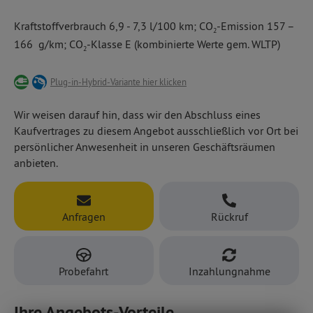
unser 5-Sitzer mit
Parkpilot mit Rückfahrkamera,
Wir informieren Sie gern über die attraktiven Santa Fe-
Kraftstoffverbrauch 6,9 - 7,3 l/100 km; CO
-Emission 157 –
20''-Leichtmetallfelgen,
2
Ausstattungslinien, fragen Sie einfach nach.
Cockpit mit zwei 12,3''-Panorama-Curved-Displays,
166 g/km; CO
-Klasse E (kombinierte Werte gem. WLTP)
2
Radio/Navigation mit Over-the-Air-Updates, Apple
CarPlay/Android Auto und Soundsystem und
Plug-in-Hybrid-Variante hier klicken
Ledersitzen und -lenkrad.
Wir weisen darauf hin, dass wir den Abschluss eines
Kaufvertrages zu diesem Angebot ausschließlich vor Ort bei
persönlicher Anwesenheit in unseren Geschäftsräumen
anbieten.
Anfragen
Rückruf
Probefahrt
Inzahlungnahme
Ihre Angebots-Vorteile