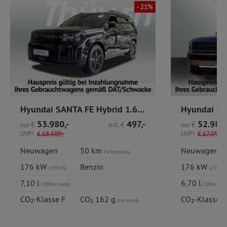
- 21%
Hyundai SANTA FE Hybrid 1.6 T-GDi 6-AT 4WD Blackline
53.980,-
497,-
52.980,
nur
€
mtl.
€
nur
€
UVP
1
€
68.600,-
UVP
1
€
67.050,-
Neuwagen
50 km
Neuwagen
Fahrleistung
176 kW
Benzin
176 kW
(239 PS)
(239 PS)
7,10 l
6,70 l
/100km komb.
/100km ko
CO₂-Klasse F
CO₂ 162 g
CO₂-Klasse E
/km komb.