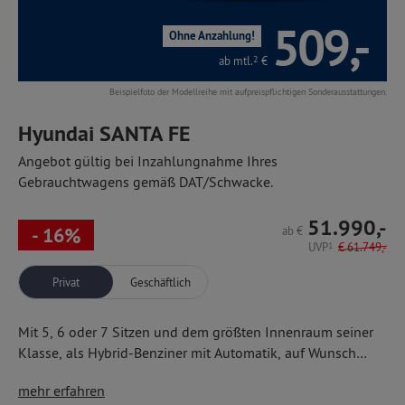
509,-
Ohne Anzahlung!
ab mtl.
2
€
Beispielfoto der Modellreihe mit aufpreispflichtigen Sonderausstattungen.
Hyundai SANTA FE
Angebot gültig bei Inzahlungnahme Ihres
Gebrauchtwagens gemäß DAT/Schwacke.
51.990,-
- 16%
ab
€
UVP
1
€
61.749,-
Privat
Geschäftlich
Mit 5, 6 oder 7 Sitzen und dem größten Innenraum seiner
Klasse, als Hybrid-Benziner mit Automatik, auf Wunsch
auch mit Allradantrieb — eine SUV-Modellreihe, wie sie
modernsten Assistenzsystemen, z.B. Notbremsassistent
mehr erfahren
sein muss! Serienmäßig komfortabel ausgestattet wie z. B.
mit Radfahrererkennung,