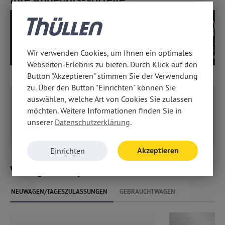
Geprüfte
Deutsches Modell,
10 Jahre Motor-
Wir verwenden Cookies, um Ihnen ein optimales
Beratungsqualität
kein EU-Import
Getriebegaranti
Webseiten-Erlebnis zu bieten. Durch Klick auf den
Button "Akzeptieren" stimmen Sie der Verwendung
zu. Über den Button "Einrichten" können Sie
auswählen, welche Art von Cookies Sie zulassen
Konfigurieren
möchten. Weitere Informationen finden Sie in
Konfigurieren Sie Ihr
unserer
Datenschutzerklärung
.
persönliches Fahrzeug
Akzeptieren
Einrichten
Verfügbare Hyundai Santa Fe
NEUWAGEN/TAGESZULASSUNGEN
GEBRAUCHTWAGEN