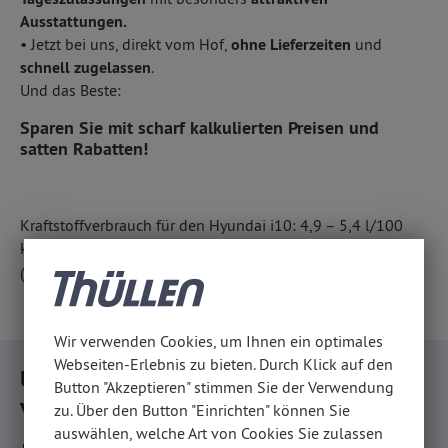
Ausstattungen.
• Jetzt bei uns, direkt vom Hof,
ohne Lieferzeiten
und
schnell zugelassen
.
Und das Beste:
Sparen Sie mit scharf kalkulierten Preisen und
satten Rabatten!
Kraftstoffverbrauch für den Hyundai i10: 4,9 – 5,4 l/100
km; CO
-Emission 110 – 123 g/km; CO
-Klasse C – D
2
2
(komb. Werte gem. WLTP)
Wir verwenden Cookies, um Ihnen ein optimales
Webseiten-Erlebnis zu bieten. Durch Klick auf den
Unsere GoodBuy i10-Angebote — sofort
Button "Akzeptieren" stimmen Sie der Verwendung
verfügbar!
zu. Über den Button "Einrichten" können Sie
auswählen, welche Art von Cookies Sie zulassen