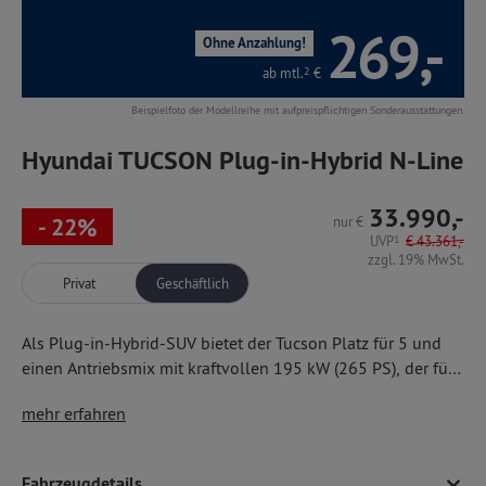
269,-
Ohne Anzahlung!
ab mtl.
2
€
Beispielfoto der Modellreihe mit aufpreispflichtigen Sonderausstattungen.
Hyundai TUCSON Plug-in-Hybrid N-Line
33.990,-
- 22%
nur
€
UVP
1
€
43.361,-
zzgl. 19% MwSt.
Privat
Geschäftlich
Als Plug-in-Hybrid-SUV bietet der Tucson Platz für 5 und
einen Antriebsmix mit kraftvollen 195 kW (265 PS), der für
sportliche Dynamik sorgt, Verbrauch und Emission reduziert
modernsten Assistenzsystemen, u. a.
mehr erfahren
und 1,65 t Anhängelast bewegt. Die umfassende
Verkehrszeichenerkennung, Notbrems-, Spurhalte- und
Serienausstattung überzeugt u.a. mit:
Aufmerksamkeitsassistent,
Fragen Sie uns nach den anderen attraktiven
digitalem Cockpit mit 10,25''-Farb-Touchscreen,
Fahrzeugdetails