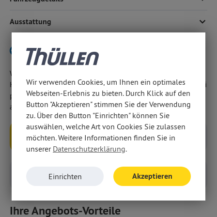
Ausstattungsvarianten des Hyundai Tucson!
Einparkhilfe hinten,
DAT+-Radio mit Apple CarPlay/Android Auto und
Ausstattung
17''-Leichtmetallfelgen.
Verbrenner-Variante hier klicken
Wir weisen darauf hin, dass wir den Abschluss eines
Wir verwenden Cookies, um Ihnen ein optimales
Kaufvertrages zu diesem Angebot ausschließlich vor Ort bei
Webseiten-Erlebnis zu bieten. Durch Klick auf den
persönlicher Anwesenheit in unseren Geschäftsräumen
Button "Akzeptieren" stimmen Sie der Verwendung
anbieten.
zu. Über den Button "Einrichten" können Sie
auswählen, welche Art von Cookies Sie zulassen
möchten. Weitere Informationen finden Sie in
Anfragen
Rückruf
unserer
Datenschutzerklärung
.
Akzeptieren
Einrichten
Probefahrt
Inzahlungnahme
Ihre Angebots-Vorteile