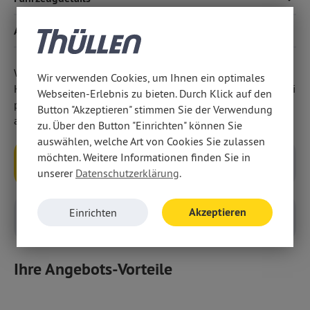
modernsten Infotainment- und Assistenzsystemen und
Einparkhilfe vorn und hinten inkl. Rückfahrkamera.
Ausstattung
Wir weisen darauf hin, dass wir den Abschluss eines
Wir verwenden Cookies, um Ihnen ein optimales
Kaufvertrages zu diesem Angebot ausschließlich vor Ort bei
Webseiten-Erlebnis zu bieten. Durch Klick auf den
persönlicher Anwesenheit in unseren Geschäftsräumen
Button "Akzeptieren" stimmen Sie der Verwendung
anbieten.
zu. Über den Button "Einrichten" können Sie
auswählen, welche Art von Cookies Sie zulassen
möchten. Weitere Informationen finden Sie in
unserer
Datenschutzerklärung
.
Anfragen
Rückruf
Akzeptieren
Einrichten
Probefahrt
Inzahlungnahme
Ihre Angebots-Vorteile