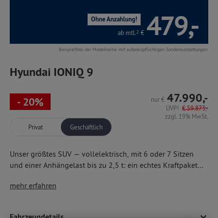
479,-
Ohne Anzahlung!
ab mtl.
2
€
Beispielfoto der Modellreihe mit aufpreispflichtigen Sonderausstattungen.
Hyundai IONIQ 9
47.990,-
- 20%
nur
€
UVP
1
€
59.873,-
zzgl. 19% MwSt.
Privat
Geschäftlich
Unser größtes SUV — vollelektrisch, mit 6 oder 7 Sitzen
und einer Anhängelast bis zu 2,5 t: ein echtes Kraftpaket
mit riesigem Platzangebot! Der IONIQ 9 besticht mit
extrakurzen Ladezeiten durch 800-Volt-Technologie,
mehr erfahren
fortschrittlicher Funktionalität, vielen On-Demand-Features
LED-Projektionsscheinwerfern, -Tagfahrlicht und -
und einem futuristischen Design von eleganter Raffinesse.
Rückleuchten,
Hier als 7-Sitzer u. a. mit
Panoramadisplay mit zwei 12,3''-Screens,
Fahrzeugdetails