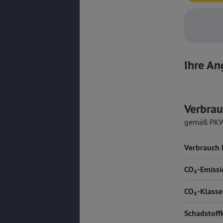
Ihre An
Verbrau
gemäß PK
Verbrauch
CO₂-Emissi
CO₂-Klasse
Schadstoff