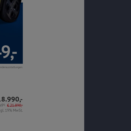
9,-
onderausstattungen.
18.990,-
VP
1
€
21.890,-
zgl. 19% MwSt.