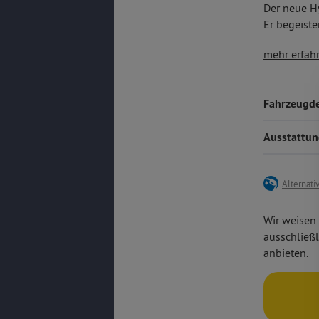
Der neue H
Er begeiste
seinem flex
On-Boar
mehr erfah
Bedarf inne
digitale
State-of
Ladefun
Fahrzeugde
einer Fü
Ausstattu
Alternati
Wir weisen 
ausschließl
anbieten.