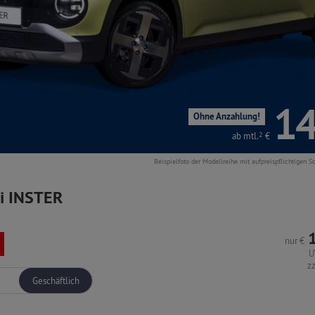
14
Ohne Anzahlung!
ab mtl.
2
€
Beispielfoto der Modellreihe mit aufpreispflichtigen S
i INSTER
nur
€
U
z
Geschäftlich