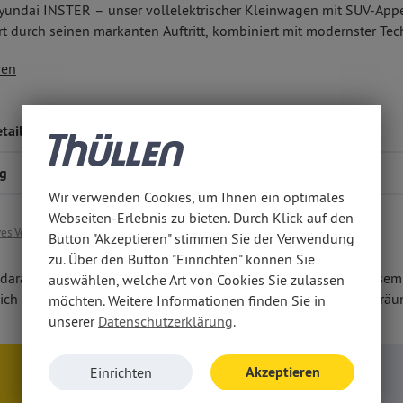
yundai INSTER – unser vollelektrischer Kleinwagen mit SUV-Appe
rt durch seinen markanten Auftritt, kombiniert mit modernster Te
iblen und geräumigen Innenraumkonzept. Ein Elektro-City-Flitzer,
d-Charger und V2L-Funktio
n für externe Geräte,
ren
n zum Riesen wird und auch technisch viel zu bieten hat, u.a.
s Cockpit mit 10,25''-Touchscreen,
-the-Art-Infotainmentoptionen
mit voller Konnektivität, kabellose
ktion fürs Smartphone und
tails
lle modernster Assistenzsysteme
, u. a. Parkpilot und 360°-Kamera
ng
Wir verwenden Cookies, um Ihnen ein optimales
Webseiten-Erlebnis zu bieten. Durch Klick auf den
ves Verbrenner-Modell hier klicken
Button "Akzeptieren" stimmen Sie der Verwendung
zu. Über den Button "Einrichten" können Sie
darauf hin, dass wir den Abschluss eines Kaufvertrages zu diese
auswählen, welche Art von Cookies Sie zulassen
ich vor Ort bei persönlicher Anwesenheit in unseren Geschäftsrä
möchten. Weitere Informationen finden Sie in
unserer
Datenschutzerklärung
.
Akzeptieren
Einrichten
Anfragen
Rückruf