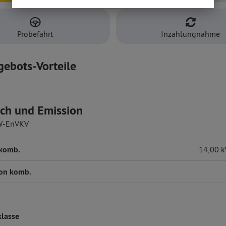
Probefahrt
Inzahlungnahme
gebots-Vorteile
ch und Emission
W-EnVKV
 komb.
14,00 
on komb.
klasse