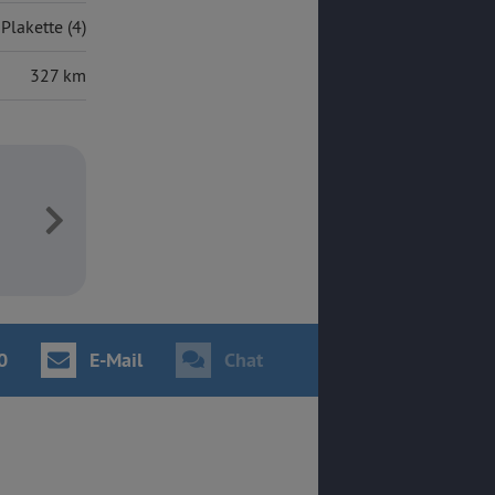
Plakette (4)
327 km
0
E-Mail
Chat