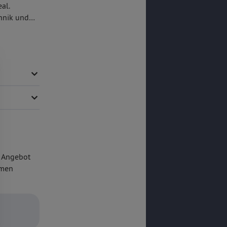
al.
chnik und
 der bei
r
.
m Angebot
umen