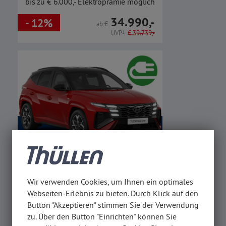
bis zu € 6.000,- Elektroprämie möglich
34.990,-
- 12%
ab
€
UVP
1
€
39.739,-
389,-
Ohne Anzahlung!
ab mtl.
€
Wir verwenden Cookies, um Ihnen ein optimales
Webseiten-Erlebnis zu bieten. Durch Klick auf den
TUCSON Plug-in-Hybrid N-Line
Button "Akzeptieren" stimmen Sie der Verwendung
zu. Über den Button "Einrichten" können Sie