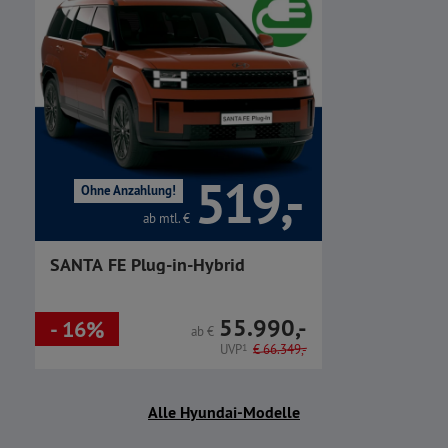
519,-
Ohne Anzahlung!
ab mtl.
€
SANTA FE Plug-in-Hybrid
55.990,-
- 16%
ab
€
UVP
1
€
66.349,-
Alle Hyundai-Modelle