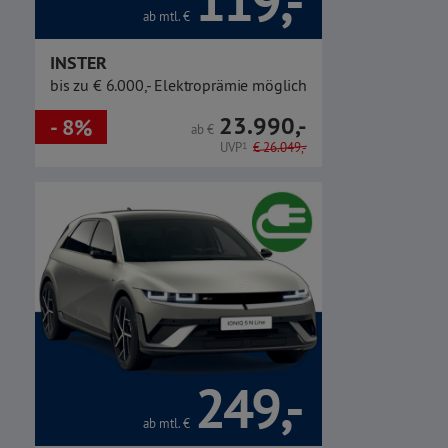
119,-
ab mtl.
€
INSTER
bis zu € 6.000,- Elektroprämie möglich
23.990,-
- 8%
ab
€
UVP
1
€
26.049,-
249,-
ab mtl.
€