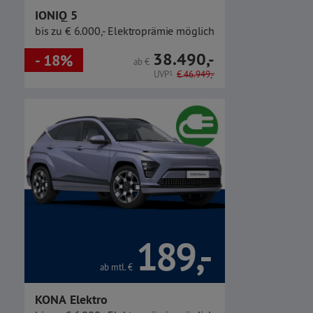
IONIQ 5
bis zu € 6.000,- Elektroprämie möglich
38.490,-
- 18%
ab
€
UVP
1
€
46.949,-
189,-
ab mtl.
€
KONA Elektro