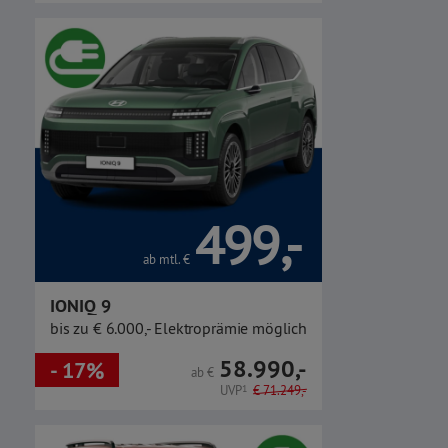
499,-
ab mtl.
€
IONIQ 9
bis zu € 6.000,- Elektroprämie möglich
58.990,-
- 17%
ab
€
UVP
1
€
71.249,-