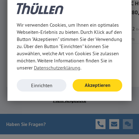
Fiat 500C 1.0 GSE Hybrid Dolcevita GJR CarPlay
13.990,-
149,-
14.480,
nur
€
mtl.
€
nur
€
Top-Angebotsrate
vorheriger Preis
€
14.690,-
Wir verwenden Cookies, um Ihnen ein optimales
15.08.2022
37.321 km
28.10.2022
Erstzul.
Fahrleistung
Er
Webseiten-Erlebnis zu bieten. Durch Klick auf den
51 kW
Benzin
51 kW
Button "Akzeptieren" stimmen Sie der Verwendung
(69 PS)
(69 PS)
zu. Über den Button "Einrichten" können Sie
5,30 l
/100km komb.
auswählen, welche Art von Cookies Sie zulassen
CO₂-Klasse D
CO₂ 120 g
/km komb.
möchten. Weitere Informationen finden Sie in
unserer
Datenschutzerklärung
.
Merken
Akzeptieren
Einrichten
Mehr Angebote
Haben Sie Fragen
?