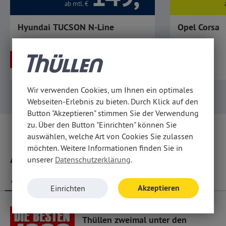
ab mtl.
€
Hyundai TUCSON N-Line
Opel Corsa
32.990,-
- 27%
- 23%
ab
€
UVP
1
€
44.909,-
Wir verwenden Cookies, um Ihnen ein optimales
Webseiten-Erlebnis zu bieten. Durch Klick auf den
Button "Akzeptieren" stimmen Sie der Verwendung
zu. Über den Button "Einrichten" können Sie
auswählen, welche Art von Cookies Sie zulassen
möchten. Weitere Informationen finden Sie in
Aktuelles
unserer
Datenschutzerklärung
.
ALLE
HYUNDAI
PEUGEOT
OPEL
Akzeptieren
Einrichten
Thüllen zweimal unter den