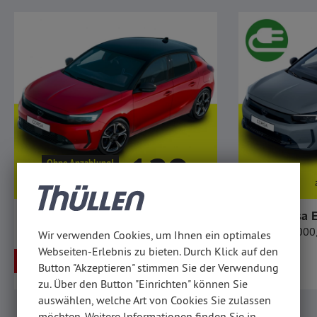
129,-
Ohne Anzahlung!
ab mtl.
€
Opel Corsa
Opel Corsa E
bis zu € 6.000
Wir verwenden Cookies, um Ihnen ein optimales
Webseiten-Erlebnis zu bieten. Durch Klick auf den
18.990,-
- 23%
- 12%
ab
€
Button "Akzeptieren" stimmen Sie der Verwendung
UVP
1
€
24.739,-
zu. Über den Button "Einrichten" können Sie
auswählen, welche Art von Cookies Sie zulassen
möchten. Weitere Informationen finden Sie in