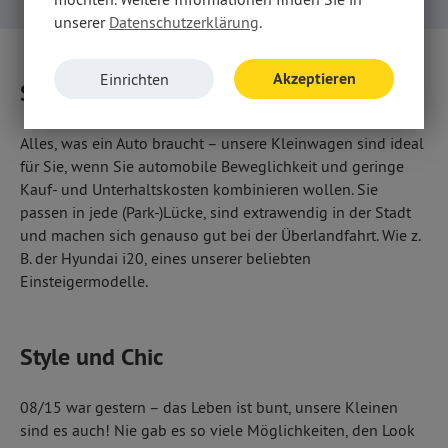
unserer
Datenschutzerklärung
.
Akzeptieren
Einrichten
So clever und so oho!
Alles, was ein Auto braucht – unsere Kleinwagen sind ideal
für Sie, wenn Sie automobile Beweglichkeit und geringe
Kauf- und Unterhaltskosten kombinieren wollen. Sie
passen in jede (Park-)Lücke, sind extrawendig in der Stadt
und machen sich genauso gut bei der Überlandfahrt. Wie z.
B. der Hyundai i20, eines unserer beliebten
Einsteigermodelle.
Style und Chic
08/15 war gestern – das Leben ist bunt, unsere Kleinen
sind es auch! Nie gab es so viele Möglichkeiten, den Look