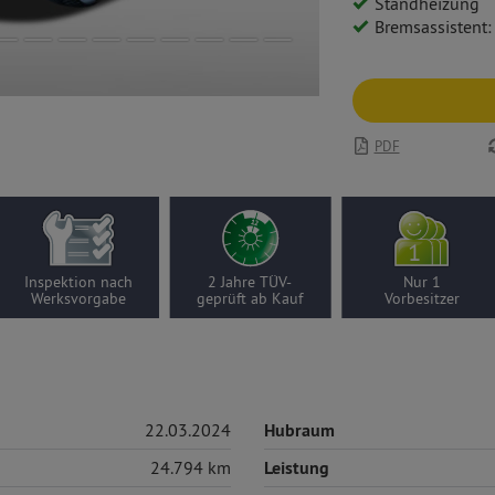
Standheizung
Bremsassistent: Multikollis
PDF
Inspektion nach
2 Jahre TÜV-
Nur 1
Werksvorgabe
geprüft ab Kauf
Vorbesitzer
22.03.2024
Hubraum
24.794 km
Leistung