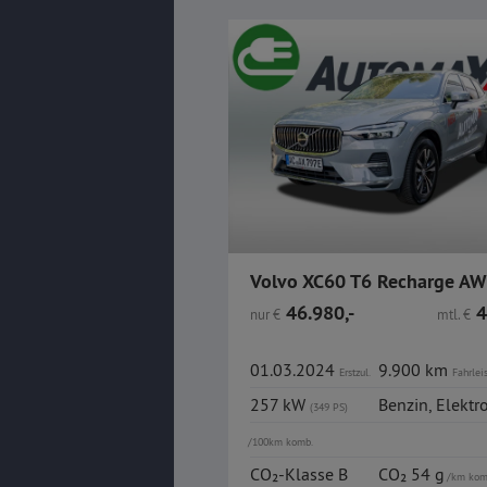
46.980,-
4
nur
€
mtl.
€
01.03.2024
9.900 km
Erstzul.
Fahrlei
257 kW
Benzin
,
Elektr
(349 PS)
/100km komb.
CO₂-Klasse B
CO₂ 54 g
/km kom