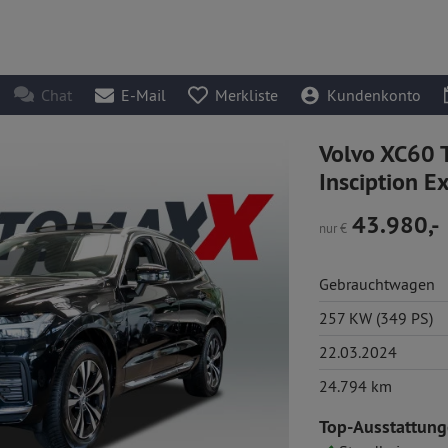
Chat
E-Mail
Merkliste
Kundenkonto
Volvo XC60 
Insciption E
43.980,-
nur
€
Gebrauchtwagen
257 KW (349 PS)
22.03.2024
24.794 km
Top-Ausstattung