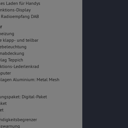
es Laden für Handys
nktions-Display
er Radioempfang DAB
r
heizung
e klapp- und teilbar
ebeleuchtung
mabdeckung
lag Teppich
ktions-Lederlenkrad
puter
nlagen Aluminium: Metal Mesh
ungspaket: Digital-Paket
aket
et
ndigkeitsbegrenzer
onswarnung