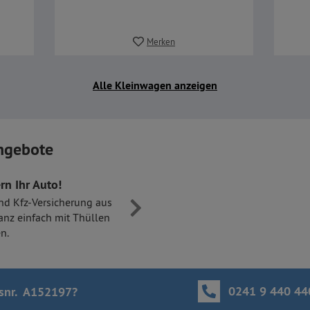
Merken
Alle Kleinwagen anzeigen
ngebote
rn Ihr Auto!
nd Kfz-Versicherung aus
anz einfach mit Thüllen
n.
0241 9 440 44
snr. A152197
?