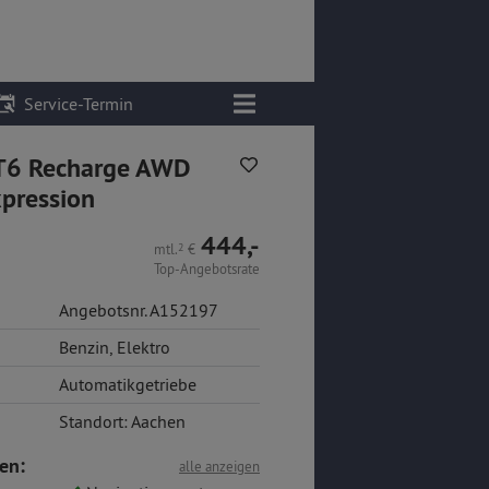
Service-Termin
T6 Recharge AWD
xpression
444,-
mtl.
2
€
Top-Angebotsrate
Angebotsnr. A152197
Benzin
,
Elektro
Automatikgetriebe
Standort: Aachen
en:
alle anzeigen