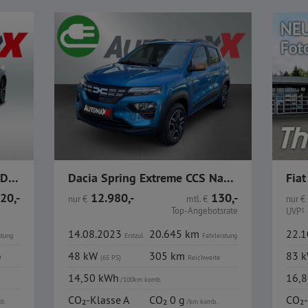
Volvo XC60 T6 Recharge AWD Insciption Expression AHK
Dacia Spring Extreme CCS Navi PDC Leder
20,-
12.980,-
130,-
nur
€
mtl.
€
nur
€
Top-Angebotsrate
UVP
1
14.08.2023
20.645 km
22.
stung
Erstzul.
Fahrleistung
o
48 kW
305 km
83 
(65 PS)
Reichweite
14,50 kWh
16,
/100km komb.
CO₂-Klasse A
CO₂ 0 g
CO₂-
b.
/km komb.