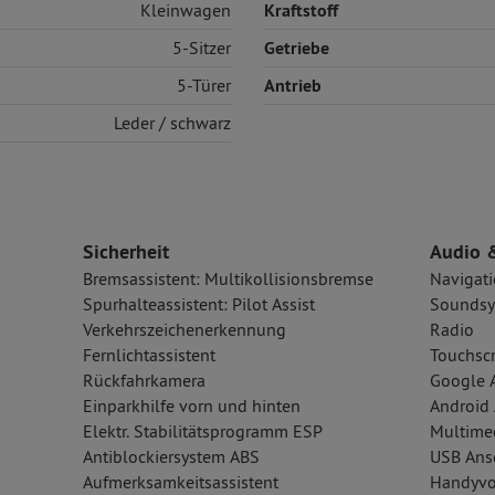
Kleinwagen
Kraftstoff
5-Sitzer
Getriebe
5-Türer
Antrieb
Leder
/ schwarz
Sicherheit
Audio 
Bremsassistent: Multikollisionsbremse
Navigat
Spurhalteassistent: Pilot Assist
Soundsy
Verkehrszeichenerkennung
Radio
Fernlichtassistent
Touchsc
Rückfahrkamera
Google A
Einparkhilfe vorn und hinten
Android 
Elektr. Stabilitätsprogramm ESP
Multime
Antiblockiersystem ABS
USB Ansc
Aufmerksamkeitsassistent
Handyvo