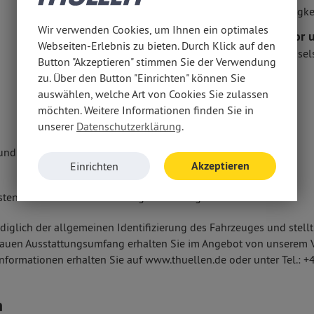
Airbags
Müdigke
Knieairbag Fahrer
Wir verwenden Cookies, um Ihnen ein optimales
Motor u
Kopfairbag vorn und hinten
Webseiten-Erlebnis zu bieten. Durch Klick auf den
Wechsel
Seitenairbag vorn
Button "Akzeptieren" stimmen Sie der Verwendung
Fahrer- /Beifahrerairbag
zu. Über den Button "Einrichten" können Sie
auswählen, welche Art von Cookies Sie zulassen
möchten. Weitere Informationen finden Sie in
unserer
Datenschutzerklärung
.
und
Akzeptieren
Einrichten
isten in Aluminium mit Recharge Schriftzug
diglich der allgemeinen Identifizierung des Fahrzeuges und stell
nauen Ausstattungsumfang erhalten Sie im Angebot von unserem V
nformationen erhalten Sie auf www.thuellen.de oder unter Tel.: 
n