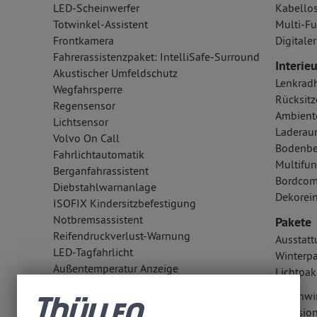
LED-Scheinwerfer
Kabellos
Totwinkel-Assistent
Multi-Fu
Frontkamera
Digital
Fahrerassistenzpaket: IntelliSafe-Surround
Interieu
Akustischer Umfeldschutz
Lenkrad
Wegfahrsperre
Rücksitz
Regensensor
Ambient
Lichtsensor
Laderau
Volvo On Call
Bodenbe
Fahrlichtautomatik
Multifun
Berganfahrassistent
Bordcom
Diebstahlwarnanlage
Dekorei
ISOFIX Kindersitzbefestigung
Notbremsassistent
Pakete
Reifendruckverlust-Warnung
Ausstatt
LED-Tagfahrlicht
Winterp
Außentemperatur Anzeige
Lichtpak
Bergabfahrhilfe
Geschwi
Traktionskontrolle
Kollisi