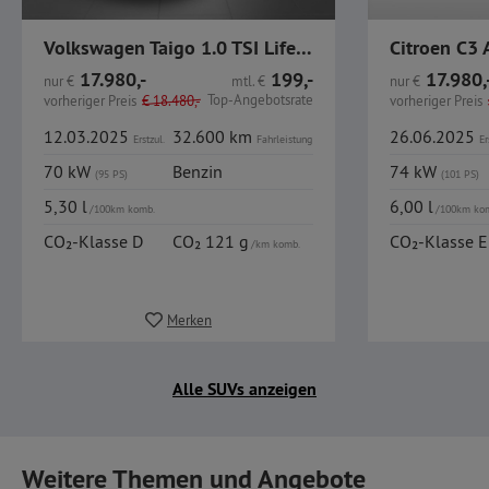
Volkswagen Taigo 1.0 TSI Life LED GJR CarPlay
17.980,-
199,-
17.980,
nur
€
mtl.
€
nur
€
Top-Angebotsrate
vorheriger Preis
€
18.480,-
vorheriger Preis
12.03.2025
32.600 km
26.06.2025
Erstzul.
Fahrleistung
Er
70 kW
Benzin
74 kW
(95 PS)
(101 PS)
5,30 l
6,00 l
/100km komb.
/100km ko
CO₂-Klasse D
CO₂ 121 g
CO₂-Klasse E
/km komb.
Merken
Alle SUVs anzeigen
Weitere Themen und Angebote