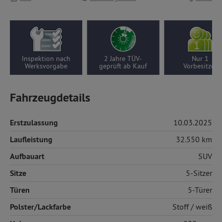
Inspektion nach
2 Jahre TÜV-
Nur 1
Werksvorgabe
geprüft ab Kauf
Vorbesitzer
Fahrzeugdetails
Erstzulassung
10.03.2025
Laufleistung
32.550 km
Aufbauart
SUV
Sitze
5-Sitzer
Türen
5-Türer
Polster/Lackfarbe
Stoff
/ weiß