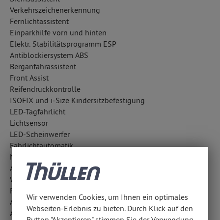
Verkehrszeichenerkennung
Fernlichtassistent
Einparkhilfe vorn und hinten
Elektr. Stabilitätsprogramm ESP
Antiblockiersystem ABS
Berganfahrassistent
Front Assist
Reifendruckkontrolle
ISOFIX und i-Size Kindersitzbefestigung
LED-Tagfahrlicht
Lichtsensor
LED-Scheinwerfer
Fahrlichtautomatik
Notrufsystem
Außentemperatur Anzeige
Wegfahrsperre
Frontkamera
Wir verwenden Cookies, um Ihnen ein optimales
Antriebsschlupfregelung ASR
Webseiten-Erlebnis zu bieten. Durch Klick auf den
Aufmerksamkeitsassistent
Button "Akzeptieren" stimmen Sie der Verwendung