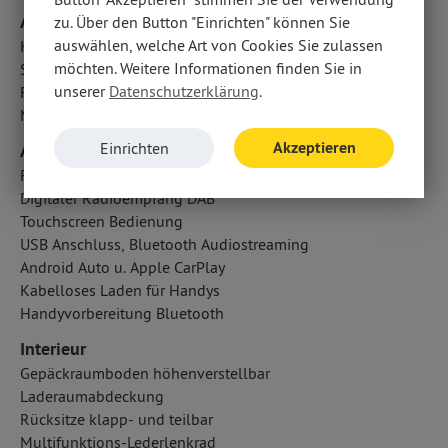
Airbags
zu. Über den Button "Einrichten" können Sie
auswählen, welche Art von Cookies Sie zulassen
Kopfairbag vorn und hinten
möchten. Weitere Informationen finden Sie in
Seitenairbag vorn
unserer
Datenschutzerklärung
.
Fahrer- /Beifahrerairbag
Mittelairbag
Akzeptieren
Einrichten
Audio & Kommunikation
Radio
Digitaler Radioempfang DAB
Touchscreen Bedienung
USB Anschluss, Bluetooth Audiostreaming
Android Auto u. Apple CarPlay
Kabelloses Laden für Handys
Handyvorbereitung Bluetooth
Interieur
Gepäckraumboden höhenverstellbar
Laderaumabdeckung
Rücksitze klapp- und teilbar
Multifunktions-Lederlenkrad