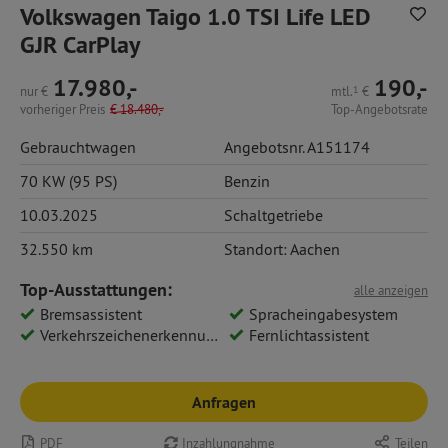
Volkswagen Taigo 1.0 TSI Life LED
GJR CarPlay
17.980,-
190,-
nur
€
mtl.
1
€
vorheriger Preis
€
18.480,-
Top-Angebotsrate
Gebrauchtwagen
Angebotsnr. A151174
70 KW (95 PS)
Benzin
10.03.2025
Schaltgetriebe
32.550 km
Standort: Aachen
Top-Ausstattungen:
alle anzeigen
Bremsassistent
Spracheingabesystem
Verkehrszeichenerkennung
Fernlichtassistent
Anfragen
PDF
Inzahlungnahme
Teilen