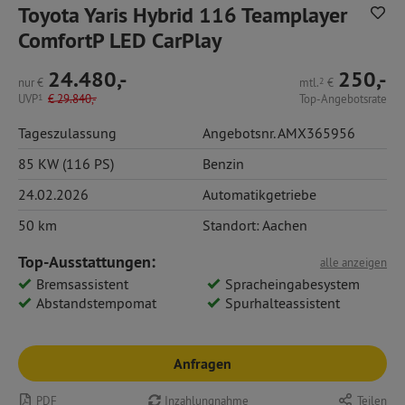
Toyota Yaris Hybrid 116 Teamplayer
ComfortP LED CarPlay
24.480,-
250,-
nur
€
mtl.
2
€
UVP
1
€
29.840,-
Top-Angebotsrate
Tageszulassung
Angebotsnr. AMX365956
85 KW (116 PS)
Benzin
24.02.2026
Automatikgetriebe
50 km
Standort: Aachen
Top-Ausstattungen:
alle anzeigen
Bremsassistent
Spracheingabesystem
Abstandstempomat
Spurhalteassistent
Anfragen
PDF
Inzahlungnahme
Teilen