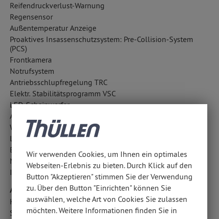
Reifendruckverlust-Warnung
Regensensor
Außentemperatur Anzeige
Proaktives Insassenschutzsystem: Pre-Collision-System
(PCS)
Frontkamera
Notrufsystem
Antriebsschlupfregelung TRC
Elektr. Stabilitätsprogramm VSC
LED-Scheinwerfer
Aufmerksamkeitsassistent
Wegfahrsperre
LED-Nebelscheinwerfer
Berganfahrassistent
Wir verwenden Cookies, um Ihnen ein optimales
Notbremsassistent
Webseiten-Erlebnis zu bieten. Durch Klick auf den
ISOFIX Kindersitzbefestigung
Button "Akzeptieren" stimmen Sie der Verwendung
zu. Über den Button "Einrichten" können Sie
Airbags
auswählen, welche Art von Cookies Sie zulassen
Kopfairbag vorn und hinten
möchten. Weitere Informationen finden Sie in
Seitenairbag vorn