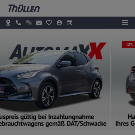
- 18%