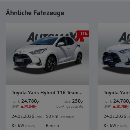
Ähnliche Fahrzeuge
- 17%
Toyota Yaris Hybrid 116 Teamplayer Safety-/ComfortP
24.780,-
250,-
24.780,
nur
€
mtl.
€
nur
€
Top-Angebotsrate
UVP
1
€
29.840,-
UVP
1
€
30.200,-
24.02.2026
50 km
24.02.2026
Erstzul.
Fahrleistung
Er
85 kW
Benzin
85 kW
(116 PS)
(116 PS)