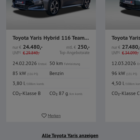
Toyota Yaris Hybrid 116 Teamplayer ComfortP LED CarPlay
24.480,-
250,-
27.480,
nur
€
mtl.
€
nur
€
Top-Angebotsrate
UVP
1
€
29.840,-
UVP
1
€
34.090,-
24.02.2026
50 km
12.03.2026
Erstzul.
Fahrleistung
Er
85 kW
Benzin
96 kW
(116 PS)
(131 PS)
3,80 l
4,50 l
/100km komb.
/100km ko
CO₂-Klasse B
CO₂ 87 g
CO₂-Klasse C
/km komb.
Merken
Alle Toyota Yaris anzeigen