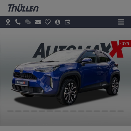
- 19%