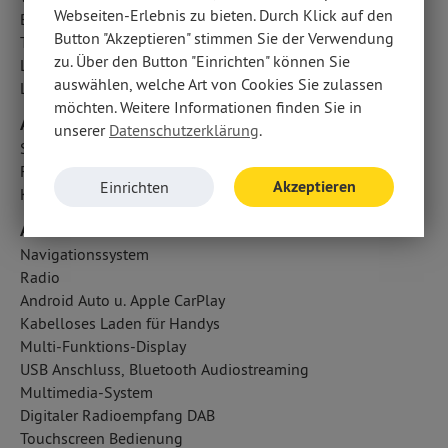
Webseiten-Erlebnis zu bieten. Durch Klick auf den
Berganfahrassistent
Button "Akzeptieren" stimmen Sie der Verwendung
Traktionskontrolle
zu. Über den Button "Einrichten" können Sie
LED-Nebelscheinwerfer
auswählen, welche Art von Cookies Sie zulassen
LED-Tagfahrlicht
möchten. Weitere Informationen finden Sie in
Airbags
unserer
Datenschutzerklärung
.
Seitenairbag vorn
Fahrer- /Beifahrerairbag
Akzeptieren
Einrichten
Kopfairbag vorn und hinten
Audio & Kommunikation
Navigationssystem
Radio
Android Auto u. Apple CarPlay
Kabelloses Laden für Handys
Multi-Funktions-Display
USB Anschluss, Bluetooth Audiostreaming
Multimedia-System
Digitaler Radioempfang DAB
Touchscreen Bedienung