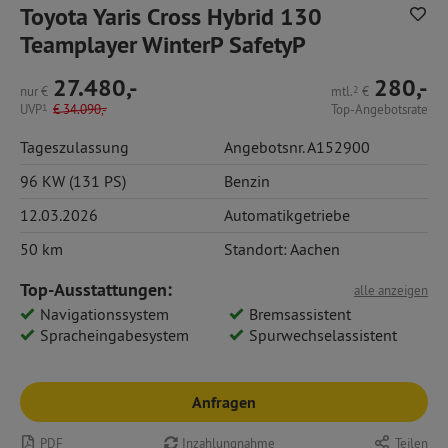
Toyota Yaris Cross Hybrid 130
Teamplayer WinterP SafetyP
27.480,-
280,-
nur
€
mtl.
2
€
UVP
1
€
34.090,-
Top-Angebotsrate
Tageszulassung
Angebotsnr. A152900
96 KW (131 PS)
Benzin
12.03.2026
Automatikgetriebe
50 km
Standort: Aachen
Top-Ausstattungen:
alle anzeigen
Navigationssystem
Bremsassistent
Spracheingabesystem
Spurwechselassistent
Anfragen
PDF
Inzahlungnahme
Teilen