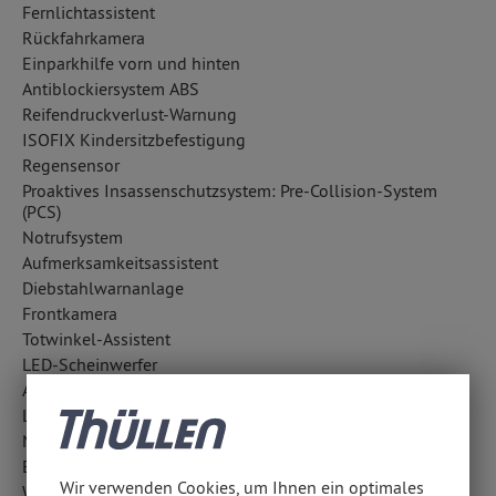
Fernlichtassistent
Rückfahrkamera
Einparkhilfe vorn und hinten
Antiblockiersystem ABS
Reifendruckverlust-Warnung
ISOFIX Kindersitzbefestigung
Regensensor
Proaktives Insassenschutzsystem: Pre-Collision-System
(PCS)
Notrufsystem
Aufmerksamkeitsassistent
Diebstahlwarnanlage
Frontkamera
Totwinkel-Assistent
LED-Scheinwerfer
Außentemperatur Anzeige
Lichtsensor
Notbremsassistent
Elektr. Stabilitätsprogramm VSC
Wir verwenden Cookies, um Ihnen ein optimales
Wegfahrsperre