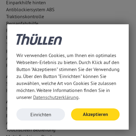
Einparkhilfe hinten
Antiblockiersystem ABS
Traktionskontrolle
Berganfahrhilfe
Regensensor
ISOFIX Kindersitzbefestigung
Tagfahrlicht
Fahrlichtautomatik
Wir verwenden Cookies, um Ihnen ein optimales
Außentemperatur Anzeige
Webseiten-Erlebnis zu bieten. Durch Klick auf den
Reifendruckverlust-Warnung
Button "Akzeptieren" stimmen Sie der Verwendung
Airbags
zu. Über den Button "Einrichten" können Sie
auswählen, welche Art von Cookies Sie zulassen
Seitenairbag vorn
möchten. Weitere Informationen finden Sie in
Fahrer- /Beifahrerairbag
unserer
Datenschutzerklärung
.
Audio & Kommunikation
Navigationssystem
Akzeptieren
Einrichten
Radio
Android Auto u. Apple CarPlay
Touchscreen Bedienung