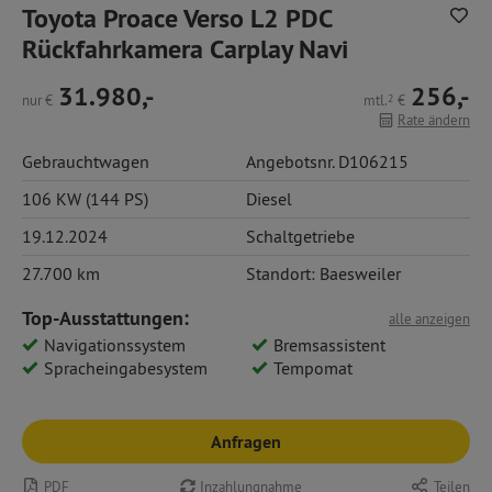
Toyota Proace Verso L2 PDC
Rückfahrkamera Carplay Navi
31.980,-
256,-
nur
€
mtl.
2
€
Rate ändern
Gebrauchtwagen
Angebotsnr. D106215
106 KW (144 PS)
Diesel
19.12.2024
Schaltgetriebe
27.700 km
Standort: Baesweiler
Top-Ausstattungen:
alle anzeigen
Navigationssystem
Bremsassistent
Spracheingabesystem
Tempomat
Anfragen
PDF
Inzahlungnahme
Teilen