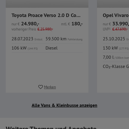
Toyota Proace Verso 2.0 D Comfort L2 Navi AHK BT USB
24.980,-
180,-
33.990,
nur
€
mtl.
€
nur
€
vorheriger Preis
€
25.980,-
UVP
1
€
47.690,-
28.07.2023
59.500 km
25.10.2025
Erstzul.
Fahrleistung
Er
106 kW
Diesel
130 kW
(144 PS)
(177 PS)
7,00 l
/100km kom
CO₂-Klasse G
Merken
Alle Vans & Kleinbusse anzeigen
Weitere Themen und Angebote