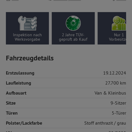
Inspektion nach
2 Jahre TÜV-
Nur 1
Werksvorgabe
geprüft ab Kauf
Vorbesitzer
Fahrzeugdetails
Erstzulassung
19.12.2024
Laufleistung
27.700 km
Aufbauart
Van & Kleinbus
Sitze
9-Sitzer
Türen
5-Türer
Polster/Lackfarbe
Stoff
anthrazit / grau