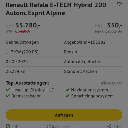
Renault Rafale E-TECH Hybrid 200
Autom. Esprit Alpine
35.780,-
350,-
nur
€
mtl.
2
€
UVP
1
€
54.950,-
Top-Angebotsrate
Gebrauchtwagen
Angebotsnr. A152182
147 KW (200 PS)
Benzin
03.09.2025
Automatikgetriebe
26.284 km
Standort: Aachen
Top-Ausstattungen:
alle anzeigen
Head-up-Display HUD
Navigationssystem
Bremsassistent
Spracheingabesystem
Anfragen
PDF
Inzahlungnahme
Teilen