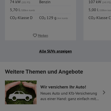
74 kW
Benzin
107 kW
(101 PS)
(145 PS)
5,70 l
5,00 l
/100km komb.
/100km ko
CO₂-Klasse D
CO₂ 129 g
CO₂-Klasse C
/km komb.
Merken
Alle SUVs anzeigen
Weitere Themen und Angebote
Wir versichern Ihr Auto!
Neues Auto und Kfz-Versicherung
aus einer Hand: ganz einfach mit
Thüllen Versicherungen.