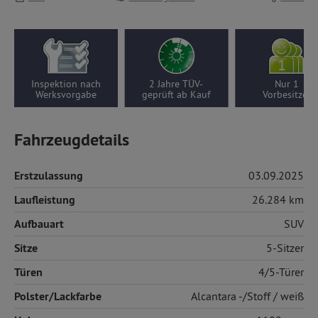
Inspektion nach
2 Jahre TÜV-
Nur 1
Werksvorgabe
geprüft ab Kauf
Vorbesitzer
Fahrzeugdetails
Erstzulassung
03.09.2025
Laufleistung
26.284 km
Aufbauart
SUV
Sitze
5-Sitzer
Türen
4/5-Türer
Polster/Lackfarbe
Alcantara
-/Stoff / weiß