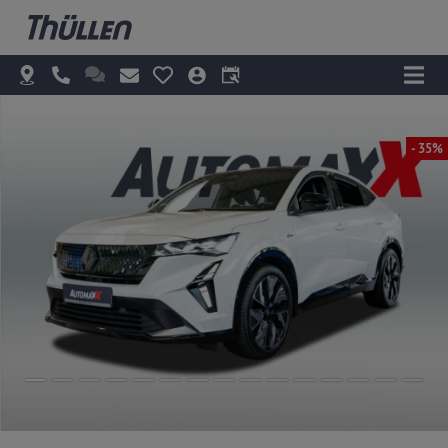
- 35%