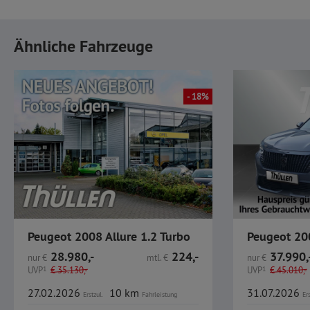
Ähnliche Fahrzeuge
- 18%
Peugeot 2008 Allure 1.2 Turbo
28.980,-
224,-
37.990,
nur
€
mtl.
€
nur
€
UVP
1
€
35.130,-
UVP
1
€
45.010,-
27.02.2026
10 km
31.07.2026
Erstzul.
Fahrleistung
Ers