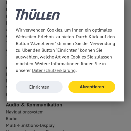
Blendfreier Fernlichtassistent
ISOFIX Kindersitzbefestigung
Regensensor
LED-Tagfahrlicht
Außentemperatur Anzeige
Wir verwenden Cookies, um Ihnen ein optimales
Wegfahrsperre
Webseiten-Erlebnis zu bieten. Durch Klick auf den
Totwinkel-Assistent
Button "Akzeptieren" stimmen Sie der Verwendung
Abbiegelicht
zu. Über den Button "Einrichten" können Sie
Traktionskontrolle
auswählen, welche Art von Cookies Sie zulassen
möchten. Weitere Informationen finden Sie in
Airbags
unserer
Datenschutzerklärung
.
Kopfairbag vorn und hinten
Mittelairbag
Akzeptieren
Einrichten
Seitenairbag vorn
Fahrer- /Beifahrerairbag
Audio & Kommunikation
Navigationssystem
Radio
Multi-Funktions-Display