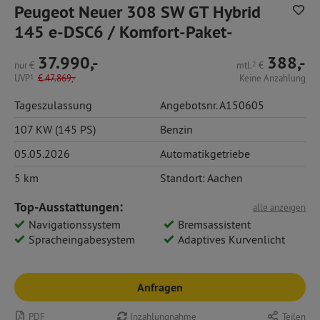
Peugeot Neuer 308 SW GT Hybrid
145 e-DSC6 / Komfort-Paket-
37.990,-
388,-
nur
€
mtl.
2
€
UVP
1
€
47.869,-
Keine Anzahlung
Tageszulassung
Angebotsnr. A150605
107 KW (145 PS)
Benzin
05.05.2026
Automatikgetriebe
5 km
Standort: Aachen
Top-Ausstattungen:
alle anzeigen
Navigationssystem
Bremsassistent
Spracheingabesystem
Adaptives Kurvenlicht
Anfragen
PDF
Inzahlungnahme
Teilen