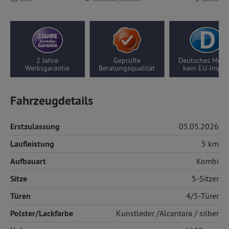
Geprüfte
Deutsches Modell,
10 Jahre Motor-/
5
ungsqualität
kein EU-Import
Getriebegarantie
Fahrzeugdetails
Erstzulassung
05.05.2026
Laufleistung
5 km
Aufbauart
Kombi
Sitze
5-Sitzer
Türen
4/5-Türer
Polster/Lackfarbe
Kunstleder
/Alcantara / silber