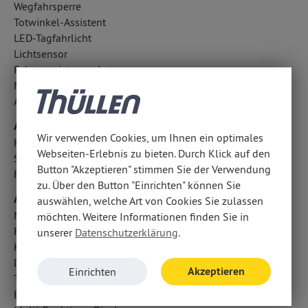
Wegfahrsperre
Totwinkel-Assistent
LED-Tagfahrlicht
Lichtsensor
Fahrerassistenzpaket
Notbremsassistent
Außentemperatur Anzeige
Airbags
Wir verwenden Cookies, um Ihnen ein optimales
Kopfairbag vorn
Webseiten-Erlebnis zu bieten. Durch Klick auf den
Seitenairbag vorn
Button "Akzeptieren" stimmen Sie der Verwendung
Fahrer- /Beifahrerairbag
zu. Über den Button "Einrichten" können Sie
Audio & Kommunikation
auswählen, welche Art von Cookies Sie zulassen
Navigationssystem
möchten. Weitere Informationen finden Sie in
Radio
unserer
Datenschutzerklärung
.
Kabelloses Laden für Handys
Digitaler Radioempfang DAB
Akzeptieren
Einrichten
Touchscreen Bedienung
Bluetooth Audiostreaming