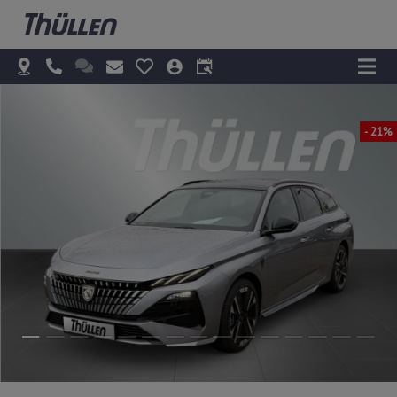
- 21%