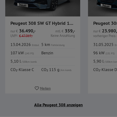
Peugeot 308 SW GT Hybrid 145 e-DSC6 / 360° K / Carplay /
36.490,-
359,-
23.980,
nur
€
mtl.
€
nur
€
Keine Anzahlung
UVP
1
€
47.069,-
vorheriger Preis
13.04.2026
5 km
31.05.2025
Erstzul.
Fahrleistung
Er
107 kW
Benzin
96 kW
(145 PS)
(131 PS)
5,10 l
5,90 l
/100km komb.
/100km ko
CO₂-Klasse C
CO₂ 115 g
CO₂-Klasse D
/km komb.
Merken
Alle Peugeot 308 anzeigen