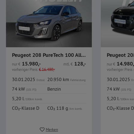
Peugeot 208 PureTech 100 Allure Alu LED CarPlay
15.980,-
128,-
14.980,
nur
€
mtl.
€
nur
€
vorheriger Preis
€
16.480,-
vorheriger Preis
30.01.2025
20.950 km
30.01.2025
Erstzul.
Fahrleistung
Er
74 kW
Benzin
74 kW
(101 PS)
(101 PS)
5,20 l
5,20 l
/100km komb.
/100km ko
CO₂-Klasse D
CO₂ 118 g
CO₂-Klasse D
/km komb.
Merken