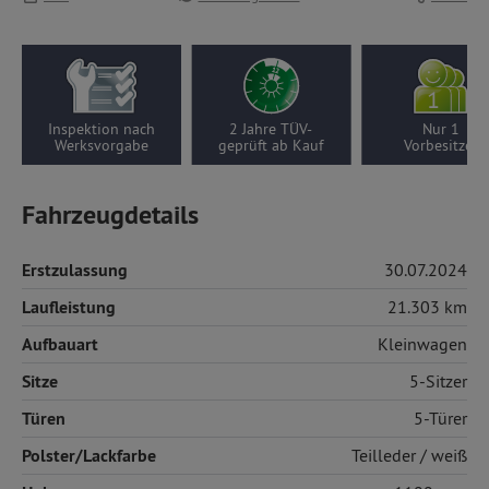
Inspektion nach
2 Jahre TÜV-
Nur 1
Werksvorgabe
geprüft ab Kauf
Vorbesitzer
Fahrzeugdetails
Erstzulassung
30.07.2024
Laufleistung
21.303 km
Aufbauart
Kleinwagen
Sitze
5-Sitzer
Türen
5-Türer
Polster/Lackfarbe
Teilleder
/ weiß