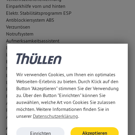
Einparkhilfe vorn und hinten
Elektr. Stabilitätsprogramm ESP
Antiblockiersystem ABS
Verzurrösen
Notrufsystem
Aufmerksamkeitsassistent
ISOFIX Kindersitzbefestigung
LED-Scheinwerfer
Berganfahrhilfe
Notbremsassistent
Wir verwenden Cookies, um Ihnen ein optimales
LED-Tagfahrlicht
Webseiten-Erlebnis zu bieten. Durch Klick auf den
Lichtsensor
Button "Akzeptieren" stimmen Sie der Verwendung
Reifendruckverlust-Warnung
zu. Über den Button "Einrichten" können Sie
Fahrlichtautomatik
auswählen, welche Art von Cookies Sie zulassen
Außentemperatur Anzeige
möchten. Weitere Informationen finden Sie in
Regensensor
unserer
Datenschutzerklärung
.
Antriebsschlupfregelung ASR
Airbags
Akzeptieren
Einrichten