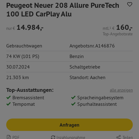
Peugeot Neuer 208 Allure PureTech
100 LED CarPlay Alu
14.984,-
160,-
nur
€
mtl.
1
€
Top-Angebotsrate
Gebrauchtwagen
Angebotsnr. A146876
74 KW (101 PS)
Benzin
30.07.2024
Schaltgetriebe
21.303 km
Standort: Aachen
Top-Ausstattungen:
alle anzeigen
Bremsassistent
Spracheingabesystem
Tempomat
Spurhalteassistent
Anfragen
PDF
Inzahlungnahme
Teilen