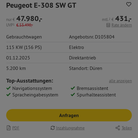
Peugeot E-308 SW GT
47.980,-
431,-
nur
€
mtl.
2
€
UVP
1
€
53.490,-
Rate ändern
Gebrauchtwagen
Angebotsnr. D105804
115 KW (156 PS)
Elektro
01.12.2025
Direktantrieb
5.200 km
Standort: Düren
Top-Ausstattungen:
alle anzeigen
Navigationssystem
Bremsassistent
Spracheingabesystem
Spurhalteassistent
Anfragen
PDF
Inzahlungnahme
Teilen