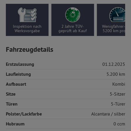
ch
2 Jahre TÜV-
Wenigfahrer-Auto,
Nur 1
e
geprüft ab Kauf
5200 km pro Jahr
Vorbesit
Fahrzeugdetails
Erstzulassung
01.12.2025
Laufleistung
5.200 km
Aufbauart
Kombi
Sitze
5-Sitzer
Türen
5-Türer
Polster/Lackfarbe
Alcantara
/ silber
Hubraum
0 ccm