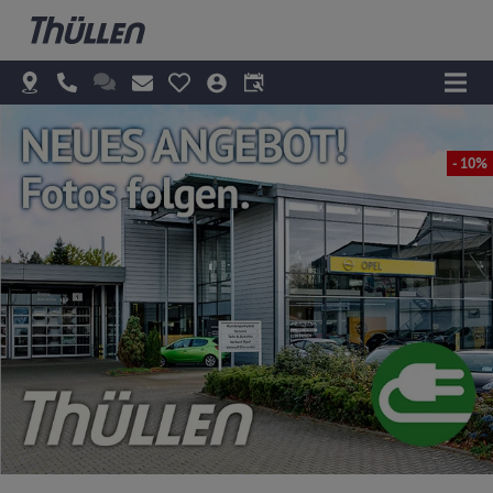
- 10%