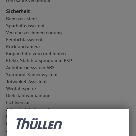
Lenksäule verstellbar
Sicherheit
Bremsassistent
Spurhalteassistent
Verkehrszeichenerkennung
Fernlichtassistent
Rückfahrkamera
Einparkhilfe vorn und hinten
Elektr. Stabilitätsprogramm ESP
Antiblockiersystem ABS
Surround-Kamerasystem
Totwinkel-Assistent
Wegfahrsperre
Diebstahlwarnanlage
Lichtsensor
Active Safety Brake Plus
Berganfahrhilfe
Fahrlichtautomatik
Außentemperatur Anzeige