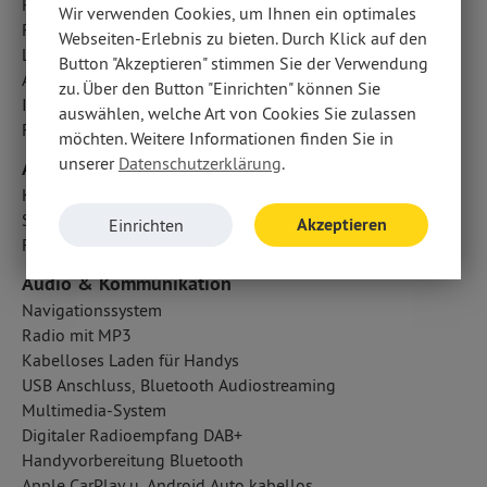
Reifendruckkontrolle
Wir verwenden Cookies, um Ihnen ein optimales
Regensensor
Webseiten-Erlebnis zu bieten. Durch Klick auf den
LED-Tagfahrlicht
Button "Akzeptieren" stimmen Sie der Verwendung
Antriebsschlupfregelung ASR
zu. Über den Button "Einrichten" können Sie
ISOFIX Kindersitzbefestigung
auswählen, welche Art von Cookies Sie zulassen
Fußgängerschutzsystem
möchten. Weitere Informationen finden Sie in
unserer
Datenschutzerklärung
.
Airbags
Kopfairbag vorn und hinten
Seitenairbag vorn
Akzeptieren
Einrichten
Fahrer- /Beifahrerairbag
Audio & Kommunikation
Navigationssystem
Radio mit MP3
Kabelloses Laden für Handys
USB Anschluss, Bluetooth Audiostreaming
Multimedia-System
Digitaler Radioempfang DAB+
Handyvorbereitung Bluetooth
Apple CarPlay u. Android Auto kabellos