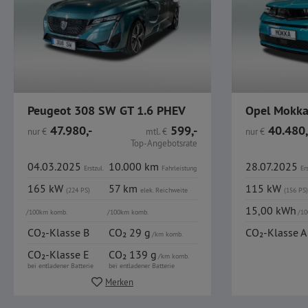
Peugeot 308 SW GT 1.6 PHEV
Opel Mokka 
47.980,-
599,-
40.480,
nur
€
mtl.
€
nur
€
Top-Angebotsrate
04.03.2025
10.000 km
28.07.2025
Erstzul.
Fahrleistung
Ers
165 kW
57 km
115 kW
(224 PS)
elek.
Reichweite
(156 PS)
15,00 kWh
/100km komb.
/100km komb.
/10
CO₂-Klasse B
CO₂ 29 g
CO₂-Klasse A
/km komb.
CO₂-Klasse E
CO₂ 139 g
/km komb.
bei entladener Batterie
bei entladener Batterie
Merken