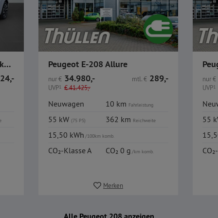
Peugeot E-208 Style 156 51kW Akku / Wärmepumpe / 11kW OBC
Peugeot E-208 Allure
Peu
24,-
34.980,-
289,-
nur
€
mtl.
€
nur
€
UVP
1
€
41.425,-
UVP
1
Neuwagen
10 km
Neu
Fahrleistung
55 kW
362 km
55 
e
(75 PS)
Reichweite
15,50 kWh
15,
/100km komb.
CO₂-Klasse A
CO₂ 0 g
CO₂-
/km komb.
Merken
Alle Peugeot 208 anzeigen