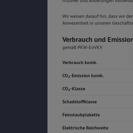
Irrtümer und Änderungen vorbehalt
Wir weisen darauf hin, dass wir de
Anwesenheit in unseren Geschäfts
Verbrauch und Emissio
gemäß PKW-EnVKV
Verbrauch komb.
CO₂-Emission komb.
CO₂-Klasse
Schadstoffklasse
Feinstaubplakette
Elektrische Reichweite