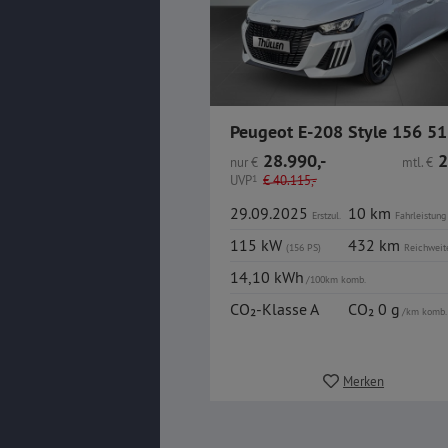
28.990,-
2
nur
€
mtl.
€
UVP
1
€
40.115,-
29.09.2025
10 km
Erstzul.
Fahrleistung
115 kW
432 km
(156 PS)
Reichweit
14,10 kWh
/100km komb.
CO₂-Klasse A
CO₂ 0 g
/km komb.
Merken