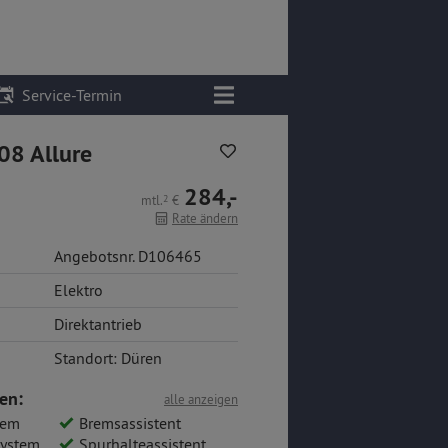
Service-Termin
08 Allure
284,-
mtl.
2
€
Rate ändern
Angebotsnr. D106465
Elektro
Direktantrieb
Standort: Düren
en:
alle anzeigen
tem
Bremsassistent
system
Spurhalteassistent