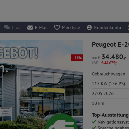
Chat
E-Mail
Merkliste
Kundenkonto
Peugeot E-2
34.480,-
nur
€
- 19%
UVP
1
€
42.675,-
Gebrauchtwagen
115 KW (156 PS)
27.05.2026
10 km
Top-Ausstattung
Navigationssys
Spracheingabe