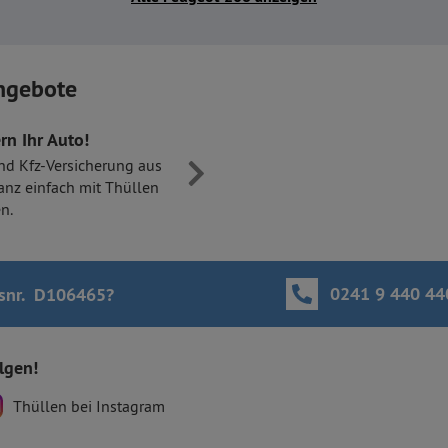
ngebote
rn Ihr Auto!
nd Kfz-Versicherung aus
anz einfach mit Thüllen
n.
0241 9 440 44
snr. D106465
?
olgen!
Thüllen bei Instagram