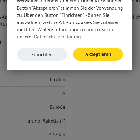
en. Weitere Informationen erhalten Sie unter www.thuellen.de ode
Webseiten-Erlebnis zu bieten. Durch Klick auf den
Button "Akzeptieren" stimmen Sie der Verwendung
zu. Über den Button "Einrichten" können Sie
n Abschluss eines Kaufvertrages zu diesem Angebot ausschließlich
auswählen, welche Art von Cookies Sie zulassen
räumen anbieten.
möchten. Weitere Informationen finden Sie in
unserer
Datenschutzerklärung
.
n
Akzeptieren
Einrichten
14,10 kWh/100 km
0 g/km
A
Euro6e
grüne Plakette (4)
432 km