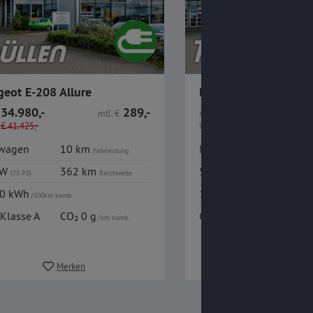
geot E-208 Allure
Peugeot E-208 Allur
34.980,-
289,-
34.980,-
mtl.
€
nur
€
€
41.425,-
UVP
1
€
41.425,-
wagen
10 km
Neuwagen
10 k
Fahrleistung
kW
362 km
55 kW
362 
(75 PS)
Reichweite
(75 PS)
50 kWh
15,50 kWh
/100km komb.
/100km komb.
Klasse A
CO₂ 0 g
CO₂-Klasse A
CO₂ 0
/km komb.
Merken
Merken