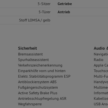
5-Sitzer
Getriebe
5-Türer
Antrieb
Stoff
LOMSA / gelb
Sicherheit
Audio 
Bremsassistent
Navigat
Spurhalteassistent
Radio
Verkehrszeichenerkennung
Apple Ca
Einparkhilfe vorn und hinten
Touchsc
Elektr. Stabilitätsprogramm ESP
Multi-Fu
Antiblockiersystem ABS
Handyvo
Fußgängerschutzsystem
Multime
Active Safety Brake Plus
Informat
Antriebsschlupfregelung ASR
Kabellos
Wegfahrsperre
USB Ansc