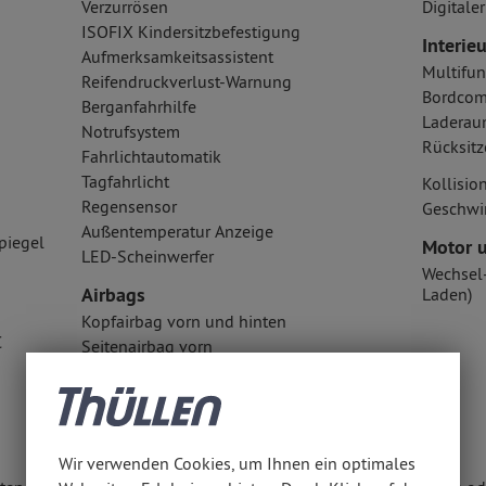
Verzurrösen
Digital
ISOFIX Kindersitzbefestigung
Interieu
Aufmerksamkeitsassistent
Multifun
Reifendruckverlust-Warnung
Bordcom
Berganfahrhilfe
Laderau
Notrufsystem
Rücksitz
Fahrlichtautomatik
Tagfahrlicht
Kollisi
Regensensor
Geschwi
Außentemperatur Anzeige
piegel
Motor u
LED-Scheinwerfer
Wechsel
Airbags
Laden)
Kopfairbag vorn und hinten
C
Seitenairbag vorn
Fahrer- /Beifahrerairbag
Wir verwenden Cookies, um Ihnen ein optimales