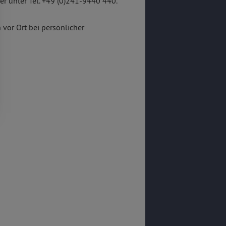
r unter Tel. +49 (0)241-9440 440.
 vor Ort bei persönlicher