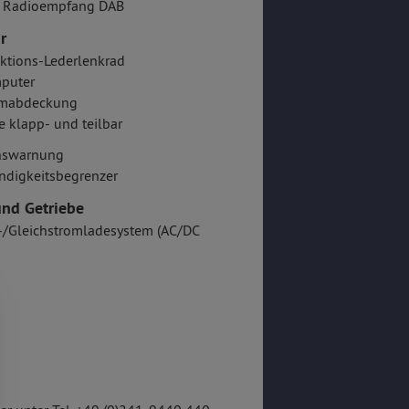
er Radioempfang DAB
r
ktions-Lederlenkrad
puter
mabdeckung
e klapp- und teilbar
onswarnung
ndigkeitsbegrenzer
nd Getriebe
-/Gleichstromladesystem (AC/DC