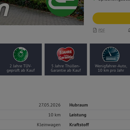
PDF
2 Jahre TÜV-
5 Jahre Thüllen-
Wenigfahrer-Auto,
geprüft ab Kauf
Garantie ab Kauf
10 km pro Jahr
27.05.2026
Hubraum
10 km
Leistung
Kleinwagen
Kraftstoff