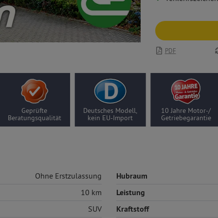
PDF
Geprüfte
Deutsches Modell,
10 Jahre Motor-/
Beratungsqualität
kein EU-Import
Getriebegarantie
Ohne Erstzulassung
Hubraum
10 km
Leistung
SUV
Kraftstoff