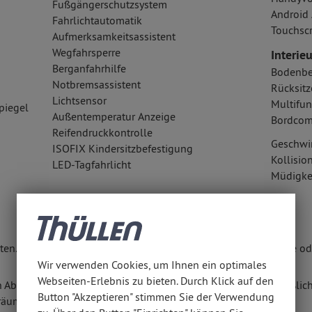
Fußgängerschutzsystem
Android 
Fahrlichtautomatik
Touchsc
Aufmerksamkeitsassistent
Wegfahrsperre
Interieu
Berganfahrhilfe
Bodenbe
Notbremsassistent
Rücksitz
Lichtsensor
Multifun
piegel
Außentemperatur Anzeige
Bordcom
Reifendruckkontrolle
Geschwi
ISOFIX Kindersitzbefestigung
Kollisi
LED-Tagfahrlicht
Müdigke
en. Weitere Informationen erhalten Sie unter www.thuellen.de ode
Wir verwenden Cookies, um Ihnen ein optimales
Webseiten-Erlebnis zu bieten. Durch Klick auf den
n Abschluss eines Kaufvertrages zu diesem Angebot ausschließlich
Button "Akzeptieren" stimmen Sie der Verwendung
räumen anbieten.