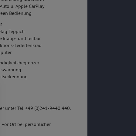
Auto u. Apple CarPlay
reen Bedienung
r
lag Teppich
e klapp- und teilbar
ktions-Lederlenkrad
puter
ndigkeitsbegrenzer
onswarnung
itserkennung
r unter Tel. +49 (0)241-9440 440.
 vor Ort bei persönlicher