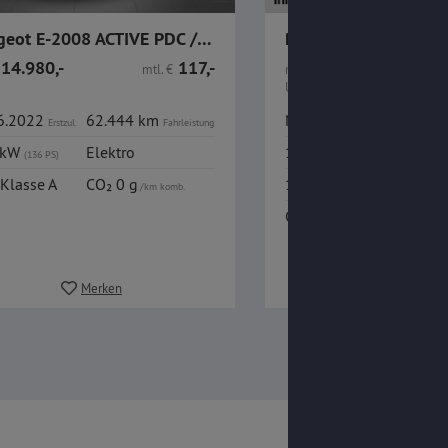
Peugeot E-2008 ACTIVE PDC / KLIMA / OBC
14.980,-
117,-
42.590,-
mtl.
€
nur
€
UVP
1
€
51.560,-
06.2022
62.444 km
Neuwagen
10 k
Erstzul.
Fahrleistung
 kW
Elektro
115 kW
420 
(136 PS)
(156 PS)
Klasse A
CO₂ 0 g
15,30 kWh
/km komb.
/100km komb.
CO₂-Klasse A
CO₂ 0
Merken
Merken