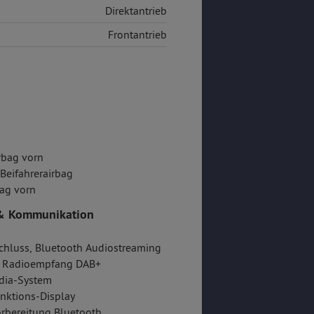
Direktantrieb
Frontantrieb
rbag vorn
/Beifahrerairbag
ag vorn
& Kommunikation
hluss, Bluetooth Audiostreaming
er Radioempfang DAB+
dia-System
nktions-Display
rbereitung Bluetooth