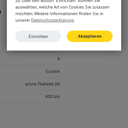
zu. Über den Button "Einrichten" können Sie
auswählen, welche Art von Cookies Sie zulassen
n
möchten. Weitere Informationen finden Sie in
unserer
Datenschutzerklärung
.
15,50 kWh/100 km
Akzeptieren
Einrichten
0 g/km
A
Euro6e
grüne Plakette (4)
400 km