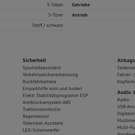
5-Sitzer
Getriebe
5-Türer
Antrieb
Stoff
/ schwarz
Sicherheit
Airbags
Spurhalteassistent
Seitenai
Verkehrszeichenerkennung
Fahrer- 
Rückfahrkamera
Kopfairb
Einparkhilfe vorn und hinten
Audio 
Elektr. Stabilitätsprogramm ESP
Radio
Antiblockiersystem ABS
USB Ansc
Traktionskontrolle
Digital
Regensensor
Multime
Totwinkel-Assistent
Multi-Fu
LED-Scheinwerfer
Handyvo