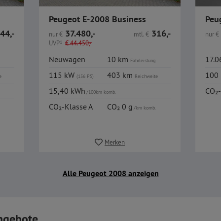
Peugeot E-2008 Business
44,-
37.480,-
316,-
nur
€
mtl.
€
nur
€
UVP
1
€
44.450,-
Neuwagen
10 km
17.
Fahrleistung
115 kW
403 km
100
e
(156 PS)
Reichweite
15,40 kWh
CO₂-
/100km komb.
CO₂-Klasse A
CO₂ 0 g
/km komb.
Merken
Alle Peugeot 2008 anzeigen
ngebote