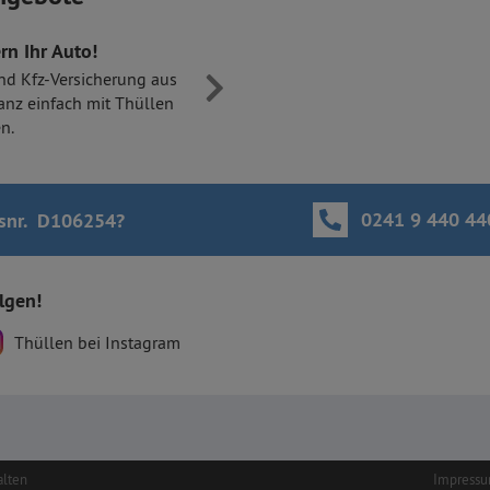
rn Ihr Auto!
nd Kfz-Versicherung aus
anz einfach mit Thüllen
n.
0241 9 440 44
snr. D106254
?
olgen!
Thüllen bei Instagram
alten
Impress