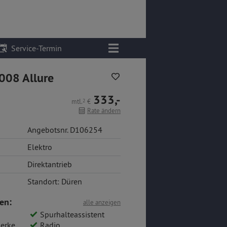
Service-Termin
008 Allure
333,-
mtl.
2
€
Rate ändern
Angebotsnr. D106254
Elektro
Direktantrieb
Standort: Düren
en:
alle anzeigen
Spurhalteassistent
ennung
Radio