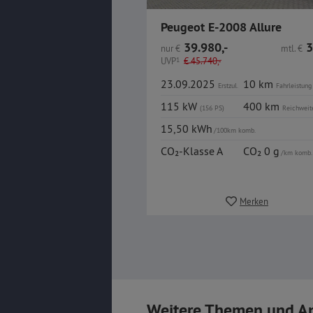
Peugeot E-2008 Allure
39.980,-
3
nur
€
mtl.
€
UVP
1
€
45.740,-
23.09.2025
10 km
Erstzul.
Fahrleistung
115 kW
400 km
(156 PS)
Reichweit
15,50 kWh
/100km komb.
CO₂-Klasse A
CO₂ 0 g
/km komb.
Merken
Weitere Themen und A