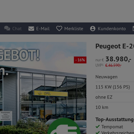
Chat
E-Mail
Merkliste
Kundenkonto
Peugeot E-2
38.980,-
nur
€
- 16%
UVP
1
€
46.590,-
Neuwagen
115 KW (156 PS)
ohne EZ
10 km
Top-Ausstattung
Tempomat
Verkehrszeichenerk