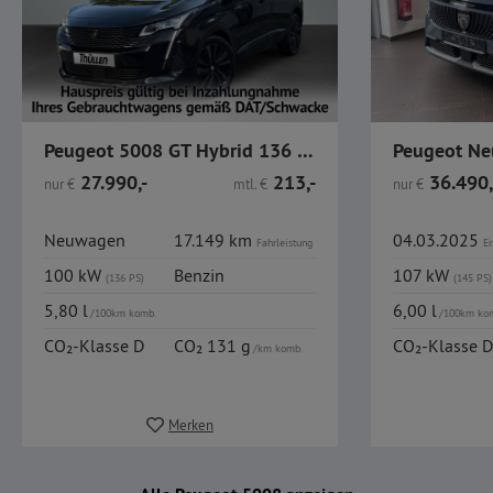
Peugeot 5008 GT Hybrid 136 e-DSC6 / 360 Kamera / AHK / SHZ
27.990,-
213,-
36.490,
nur
€
mtl.
€
nur
€
Neuwagen
17.149 km
04.03.2025
Fahrleistung
Er
100 kW
Benzin
107 kW
(136 PS)
(145 PS)
5,80 l
6,00 l
/100km komb.
/100km ko
CO₂-Klasse D
CO₂ 131 g
CO₂-Klasse D
/km komb.
Merken