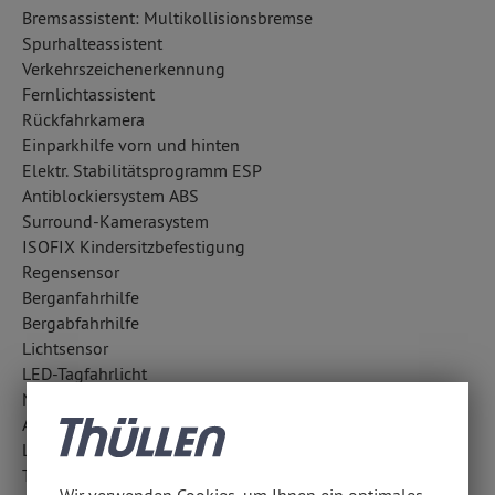
Bremsassistent: Multikollisionsbremse
Spurhalteassistent
Verkehrszeichenerkennung
Fernlichtassistent
Rückfahrkamera
Einparkhilfe vorn und hinten
Elektr. Stabilitätsprogramm ESP
Antiblockiersystem ABS
Surround-Kamerasystem
ISOFIX Kindersitzbefestigung
Regensensor
Berganfahrhilfe
Bergabfahrhilfe
Lichtsensor
LED-Tagfahrlicht
Notrufsystem
Antriebsschlupfregelung ASR
LED-Scheinwerfer
Totwinkel-Assistent
Wir verwenden Cookies, um Ihnen ein optimales