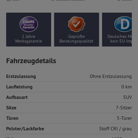
rüfte
Deutsches Modell,
10 Jahre Motor-/
5 J
gsqualität
kein EU-Import
Getriebegarantie
Fahrzeugdetails
Erstzulassung
Ohne Erstzulassung
Laufleistung
0 km
Aufbauart
SUV
Sitze
7-Sitzer
Türen
5-Türer
Polster/Lackfarbe
Stoff
CRI / grau