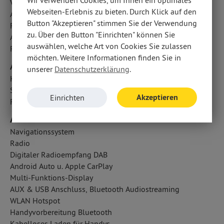
Verzurrösen
Webseiten-Erlebnis zu bieten. Durch Klick auf den
Active Safety Brake Plus
Button "Akzeptieren" stimmen Sie der Verwendung
Fahrlichtautomatik
zu. Über den Button "Einrichten" können Sie
Aufmerksamkeitsassistent
auswählen, welche Art von Cookies Sie zulassen
Reifendruckverlust-Warnung
möchten. Weitere Informationen finden Sie in
Airbags
unserer
Datenschutzerklärung
.
Kopfairbag vorn und hinten
Seitenairbag vorn und hinten
Akzeptieren
Einrichten
Fahrer- /Beifahrerairbag
Audio & Kommunikation
Navigationssystem
Radio
Digitaler Radioempfang DAB
Android Auto u. Apple CarPlay
Multi-Funktions-Display
AUX & USB Anschluss, Bluetooth Audiostreaming
WLAN Hotspot
Handyvorbereitung Bluetooth
Kabelloses Laden für Handys