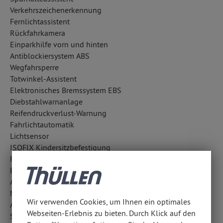
Verkehrszeichenerkennung
Fernlichtassistent
Rückfahrkamera
Einparkhilfe vorn und hinten
Antiblockiersystem ABS
Wegfahrsperre
Totwinkel-Assistent
Elektronisches Bremssystem EBS
Diebstahlwarnanlage
Reifendruckverlust-Warnung
Fahrlichtautomatik
Lichtsensor
ISOFIX Kindersitzbefestigung
Regensensor
Bergabfahrhilfe
Außentemperatur Anzeige
Notrufsystem
Wir verwenden Cookies, um Ihnen ein optimales
Antriebsschlupfregelung ASR
Webseiten-Erlebnis zu bieten. Durch Klick auf den
Surround-Kamerasystem