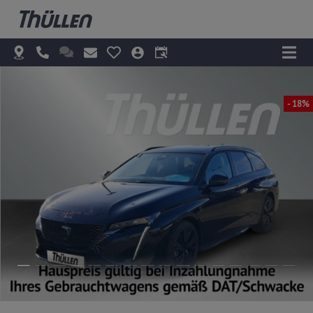
- 18%