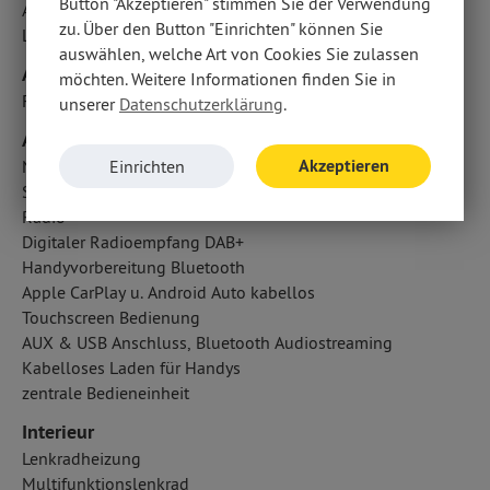
Button "Akzeptieren" stimmen Sie der Verwendung
Active Safety Brake Plus
zu. Über den Button "Einrichten" können Sie
LED-Tagfahrlicht
auswählen, welche Art von Cookies Sie zulassen
Airbags
möchten. Weitere Informationen finden Sie in
Fahrer- /Beifahrerairbag
unserer
Datenschutzerklärung
.
Audio & Kommunikation
Akzeptieren
Navigationssystem
Einrichten
Soundsystem
Radio
Digitaler Radioempfang DAB+
Handyvorbereitung Bluetooth
Apple CarPlay u. Android Auto kabellos
Touchscreen Bedienung
AUX & USB Anschluss, Bluetooth Audiostreaming
Kabelloses Laden für Handys
zentrale Bedieneinheit
Interieur
Lenkradheizung
Multifunktionslenkrad