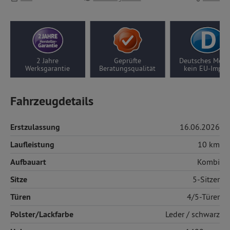
 Jahre
Geprüfte
Deutsches Modell,
10 
sgarantie
Beratungsqualität
kein EU-Import
Get
Fahrzeugdetails
Erstzulassung
16.06.2026
Laufleistung
10 km
Aufbauart
Kombi
Sitze
5-Sitzer
Türen
4/5-Türer
Polster/Lackfarbe
Leder
/ schwarz