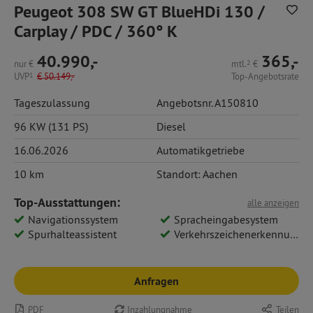
Peugeot 308 SW GT BlueHDi 130 /
Carplay / PDC / 360° K
40.990,-
365,-
nur
€
mtl.
2
€
UVP
1
€
50.149,-
Top-Angebotsrate
Tageszulassung
Angebotsnr. A150810
96 KW (131 PS)
Diesel
16.06.2026
Automatikgetriebe
10 km
Standort: Aachen
Top-Ausstattungen:
alle anzeigen
Navigationssystem
Spracheingabesystem
Spurhalteassistent
Verkehrszeichenerkennung
Anfragen
PDF
Inzahlungnahme
Teilen