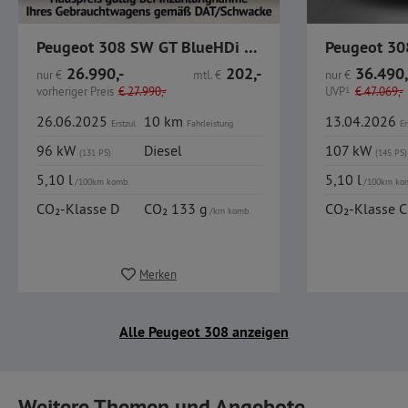
Peugeot 308 SW GT BlueHDi 130 EAT8 / RFK / SHZ /
26.990,-
202,-
36.490,
nur
€
mtl.
€
nur
€
vorheriger Preis
€
27.990,-
UVP
1
€
47.069,-
26.06.2025
10 km
13.04.2026
Erstzul.
Fahrleistung
Er
96 kW
Diesel
107 kW
(131 PS)
(145 PS)
5,10 l
5,10 l
/100km komb.
/100km ko
CO₂-Klasse D
CO₂ 133 g
CO₂-Klasse C
/km komb.
Merken
Alle Peugeot 308 anzeigen
Weitere Themen und Angebote