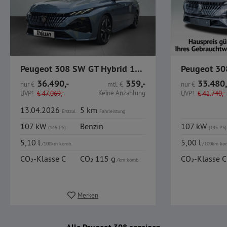
Peugeot 308 SW GT Hybrid 145 e-DSC6 / 360° K / Carplay /
36.490,-
359,-
33.480,
nur
€
mtl.
€
nur
€
Keine Anzahlung
UVP
1
€
47.069,-
UVP
1
€
41.740,-
13.04.2026
5 km
Erstzul.
Fahrleistung
107 kW
Benzin
107 kW
(145 PS)
(145 PS)
5,10 l
5,00 l
/100km komb.
/100km ko
CO₂-Klasse C
CO₂ 115 g
CO₂-Klasse C
/km komb.
Merken