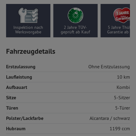
Inspektion nach
2 Jahre TÜV-
5 Jahre Thüllen-
Werksvorgabe
geprüft ab Kauf
Garantie ab Kauf
Fahrzeugdetails
Erstzulassung
Ohne Erstzulassung
Laufleistung
10 km
Aufbauart
Kombi
Sitze
5-Sitzer
Türen
5-Türer
Polster/Lackfarbe
Alcantara
/ schwarz
Hubraum
1199 ccm