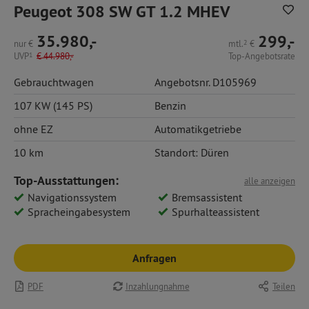
Peugeot 308 SW GT 1.2 MHEV
35.980,-
299,-
nur
€
mtl.
2
€
UVP
1
€
44.980,-
Top-Angebotsrate
Gebrauchtwagen
Angebotsnr. D105969
107 KW (145 PS)
Benzin
ohne EZ
Automatikgetriebe
10 km
Standort: Düren
Top-Ausstattungen:
alle anzeigen
Navigationssystem
Bremsassistent
Spracheingabesystem
Spurhalteassistent
Anfragen
PDF
Inzahlungnahme
Teilen