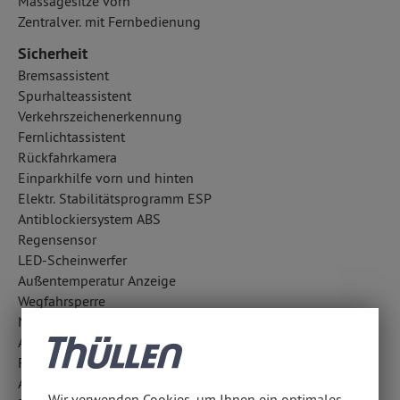
Massagesitze vorn
Zentralver. mit Fernbedienung
Sicherheit
Bremsassistent
Spurhalteassistent
Verkehrszeichenerkennung
Fernlichtassistent
Rückfahrkamera
Einparkhilfe vorn und hinten
Elektr. Stabilitätsprogramm ESP
Antiblockiersystem ABS
Regensensor
LED-Scheinwerfer
Außentemperatur Anzeige
Wegfahrsperre
Notrufsystem
Antriebsschlupfregelung ASR
Fahrlichtautomatik
Aufmerksamkeitsassistent
Wir verwenden Cookies, um Ihnen ein optimales