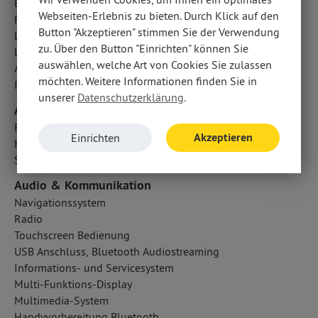
Berganfahrhilfe
Webseiten-Erlebnis zu bieten. Durch Klick auf den
Reifendruckverlust-Warnung
Button "Akzeptieren" stimmen Sie der Verwendung
LED-Tagfahrlicht
zu. Über den Button "Einrichten" können Sie
Lichtsensor
auswählen, welche Art von Cookies Sie zulassen
Active Safety Brake Plus
möchten. Weitere Informationen finden Sie in
ISOFIX Kindersitzbefestigung
unserer
Datenschutzerklärung
.
Airbags
Fahrer- /Beifahrerairbag
Akzeptieren
Einrichten
Kopfairbag vorn und hinten
Seitenairbag vorn
Audio & Kommunikation
Navigationssystem
Radio
Touchscreen Bedienung
USB Anschluss, Bluetooth Audiostreaming
Informations- und Servicesystem
Multi-Funktions-Display
Multimedia-System
Handyvorbereitung Bluetooth