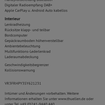
Digitaler Radioempfang DAB+
Apple CarPlay u. Android Auto kabellos
Interieur
Lenkradheizung
Rücksitze klapp- und teilbar
Bordcomputer
Gepäckraumboden höhenverstellbar
Ambientebeleuchtung
Multifunktions-Lederlenkrad
Laderaumabdeckung
Geschwindigkeitsbegrenzer
Kollisionswarnung
VR3FRHPY3SY621231
Irrtümer und Änderungen vorbehalten. Weitere
Informationen erhalten Sie unter www.thuellen.de oder
unter Tel. +49 (0)241-9440 440.