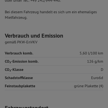
oder unter Tel.: +49 241/944-440.
Bei diesem Fahrzeug handelt es sich um ein ehemaliges
Mietfahrzeug.
Verbrauch und Emission
gemäß PKW-EnVKV
Verbrauch komb.
5,60 l/100 km
CO₂-Emission komb.
126 g/km
CO₂-Klasse
D
Schadstoffklasse
Euro6d
Feinstaubplakette
grüne Plakette (4)
Fahrzeugstandort