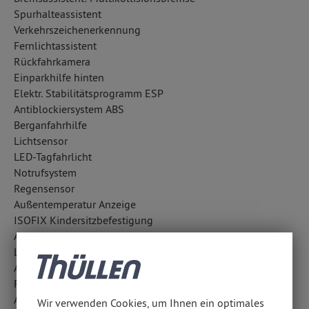
Spurhalteassistent
Verkehrszeichenerkennung
Fernlichtassistent
Rückfahrkamera
Einparkhilfe hinten
Elektr. Stabilitätsprogramm ESP
Antiblockiersystem ABS
Berganfahrhilfe
Lichtsensor
LED-Tagfahrlicht
Notrufsystem
Regensensor
Außentemperatur Anzeige
ISOFIX Kindersitzbefestigung
Antriebsschlupfregelung ASR
LED-Scheinwerfer
Active Safety Brake Plus
Frontkamera
Aufmerksamkeitsassistent
Wir verwenden Cookies, um Ihnen ein optimales