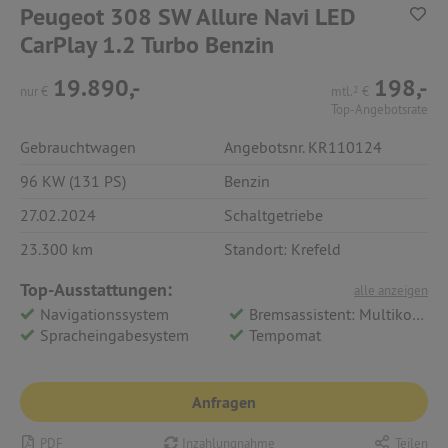
Peugeot 308 SW Allure Navi LED
CarPlay 1.2 Turbo Benzin
19.890,-
198,-
nur
€
mtl.
2
€
Top-Angebotsrate
Gebrauchtwagen
Angebotsnr. KR110124
96 KW (131 PS)
Benzin
27.02.2024
Schaltgetriebe
23.300 km
Standort: Krefeld
Top-Ausstattungen:
alle anzeigen
Navigationssystem
Bremsassistent: Multikollisionsbremse
Spracheingabesystem
Tempomat
Anfragen
PDF
Inzahlungnahme
Teilen