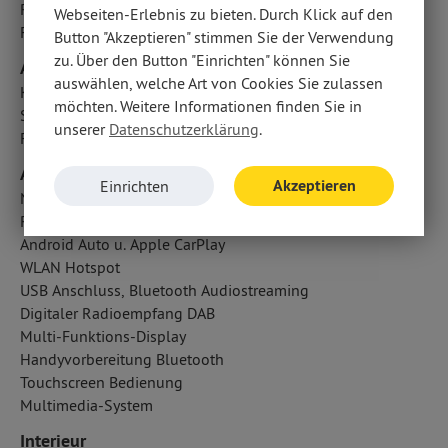
Reifendruckkontrolle
Webseiten-Erlebnis zu bieten. Durch Klick auf den
Fahrlichtautomatik
Button "Akzeptieren" stimmen Sie der Verwendung
zu. Über den Button "Einrichten" können Sie
Airbags
auswählen, welche Art von Cookies Sie zulassen
Kopfairbag vorn und hinten
möchten. Weitere Informationen finden Sie in
Seitenairbag vorn
unserer
Datenschutzerklärung
.
Fahrer- /Beifahrerairbag
Audio & Kommunikation
Akzeptieren
Einrichten
Navigationssystem
Radio
Android Auto u. Apple CarPlay
WLAN Hotspot
USB Anschluss, Bluetooth Audiostreaming
Digitaler Radioempfang DAB
Multi-Funktions-Display
Handyvorbereitung Bluetooth
Touchscreen Bedienung
Multimedia-System
Interieur