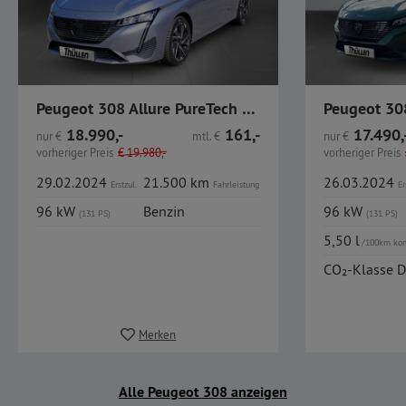
Peugeot 308 Allure PureTech 130 EAT8
18.990,-
161,-
17.490,
nur
€
mtl.
€
nur
€
vorheriger Preis
€
19.980,-
vorheriger Preis
29.02.2024
21.500 km
26.03.2024
Erstzul.
Fahrleistung
Er
96 kW
Benzin
96 kW
(131 PS)
(131 PS)
5,50 l
/100km ko
CO₂-Klasse D
Merken
Alle Peugeot 308 anzeigen