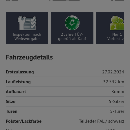
Inspektion nach
2 Jahre TÜV-
Nur 1
Werksvorgabe
geprüft ab Kauf
Vorbesitzer
Fahrzeugdetails
Erstzulassung
27.02.2024
Laufleistung
32.532 km
Aufbauart
Kombi
Sitze
5-Sitzer
Türen
5-Türer
Polster/Lackfarbe
Teilleder
FAL / schwarz