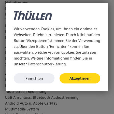
Notrufsystem
Berganfahrhilfe
Lichtsensor
Totwinkel-Assistent
Reifendruckverlust-Warnung
Wir verwenden Cookies, um Ihnen ein optimales
LED-Tagfahrlicht
Webseiten-Erlebnis zu bieten. Durch Klick auf den
Notbremsassistent
Button "Akzeptieren" stimmen Sie der Verwendung
Airbags
zu. Über den Button "Einrichten" können Sie
auswählen, welche Art von Cookies Sie zulassen
Fahrer- /Beifahrerairbag
möchten. Weitere Informationen finden Sie in
Kopfairbag vorn und hinten
unserer
Datenschutzerklärung
.
Seitenairbag vorn
Audio & Kommunikation
Akzeptieren
Einrichten
Navigationssystem
Radio
Touchscreen Bedienung
USB Anschluss, Bluetooth Audiostreaming
Android Auto u. Apple CarPlay
Multimedia-System