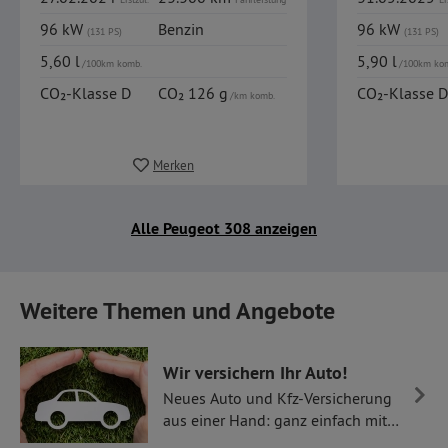
96 kW
Benzin
96 kW
(131 PS)
(131 PS)
5,60 l
5,90 l
/100km komb.
/100km ko
CO₂-Klasse D
CO₂ 126 g
CO₂-Klasse D
/km komb.
Merken
Alle Peugeot 308 anzeigen
Weitere Themen und Angebote
Wir versichern Ihr Auto!
Neues Auto und Kfz-Versicherung
aus einer Hand: ganz einfach mit
Thüllen Versicherungen.