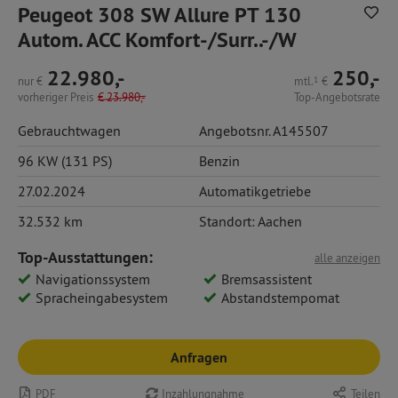
Peugeot 308 SW Allure PT 130
Autom. ACC Komfort-/Surr..-/W
22.980,-
250,-
nur
€
mtl.
1
€
vorheriger Preis
€
23.980,-
Top-Angebotsrate
Gebrauchtwagen
Angebotsnr. A145507
96 KW (131 PS)
Benzin
27.02.2024
Automatikgetriebe
32.532 km
Standort: Aachen
Top-Ausstattungen:
alle anzeigen
Navigationssystem
Bremsassistent
Spracheingabesystem
Abstandstempomat
Anfragen
PDF
Inzahlungnahme
Teilen