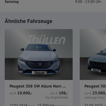
Samstag
9:00
13:00
Ähnliche Fahrzeuge
Peugeot 308 SW Allure Navi LED CarPlay 1.2 Turbo Benzin
19.890,-
198,-
23.980,
nur
€
mtl.
€
nur
€
Top-Angebotsrate
vorheriger Preis
27.02.2024
23.300 km
31.05.2025
Erstzul.
Fahrleistung
Er