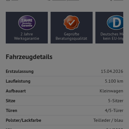
Geprüfte
Deutsches Modell,
10 Jahre Motor-/
Beratungsqualität
kein EU-Import
Getriebegarantie
Fahrzeugdetails
Erstzulassung
15.04.2026
Laufleistung
5.100 km
Aufbauart
Kleinwagen
Sitze
5-Sitzer
Türen
4/5-Türer
Polster/Lackfarbe
Teilleder
/ blau