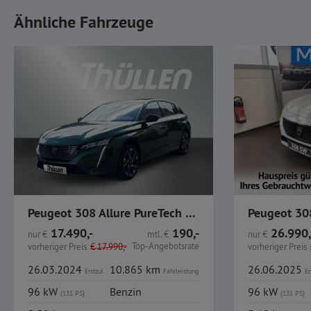
Ähnliche Fahrzeuge
Peugeot 308 Allure PureTech 130 Navi LED Kamera
17.490,-
190,-
26.990,
nur
€
mtl.
€
nur
€
Top-Angebotsrate
vorheriger Preis
€
17.990,-
vorheriger Preis
26.03.2024
10.865 km
26.06.2025
Erstzul.
Fahrleistung
Er
96 kW
Benzin
96 kW
(131 PS)
(131 PS)