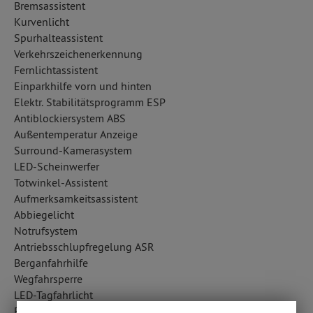
Bremsassistent
Kurvenlicht
Spurhalteassistent
Verkehrszeichenerkennung
Fernlichtassistent
Einparkhilfe vorn und hinten
Elektr. Stabilitätsprogramm ESP
Antiblockiersystem ABS
Außentemperatur Anzeige
Surround-Kamerasystem
LED-Scheinwerfer
Totwinkel-Assistent
Aufmerksamkeitsassistent
Abbiegelicht
Notrufsystem
Antriebsschlupfregelung ASR
Berganfahrhilfe
Wegfahrsperre
LED-Tagfahrlicht
Fahrlichtautomatik