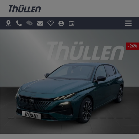
- 26%