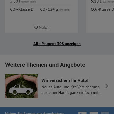
5,50 l
5,10 l
/100km komb.
/100km ko
CO₂-Klasse D
CO₂ 124 g
CO₂-Klasse D
/km komb.
Merken
Alle Peugeot 308 anzeigen
Weitere Themen und Angebote
Wir versichern Ihr Auto!
Neues Auto und Kfz-Versicherung
aus einer Hand: ganz einfach mit
Thüllen Versicherungen.
Haben Sie Fragen
zur Angebotsnr.