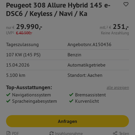
Peugeot 308 Allure Hybrid 145 e-
DSC6 / Keyless / Navi / Ka
29.990,-
251,-
nur
€
mtl.
2
€
UVP
1
€
40.500,-
Keine Anzahlung
Tageszulassung
Angebotsnr. A150436
107 KW (145 PS)
Benzin
15.04.2026
Automatikgetriebe
5.100 km
Standort: Aachen
Top-Ausstattungen:
alle anzeigen
Navigationssystem
Bremsassistent
Spracheingabesystem
Kurvenlicht
Anfragen
PDF
Inzahlungnahme
Teilen