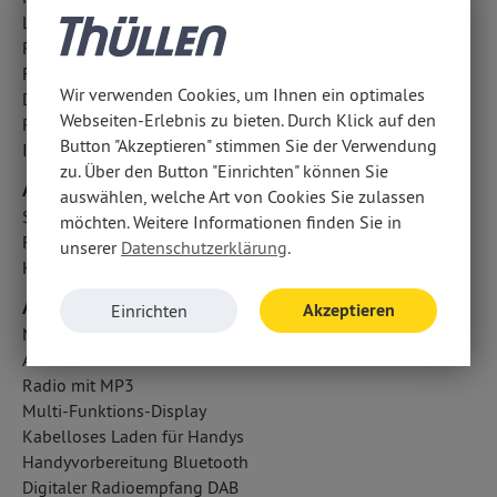
Lichtsensor
Reifendruckverlust-Warnung
Fahrerassistenzpaket: Surrounding-Paket
Wir verwenden Cookies, um Ihnen ein optimales
Diebstahlwarnanlage
Webseiten-Erlebnis zu bieten. Durch Klick auf den
Regensensor
Button "Akzeptieren" stimmen Sie der Verwendung
ISOFIX Kindersitzbefestigung
zu. Über den Button "Einrichten" können Sie
Airbags
auswählen, welche Art von Cookies Sie zulassen
Seitenairbag vorn
möchten. Weitere Informationen finden Sie in
Fahrer- /Beifahrerairbag
unserer
Datenschutzerklärung
.
Kopfairbag vorn
Audio & Kommunikation
Akzeptieren
Einrichten
Navigationssystem
Audio-Schnittstelle
Radio mit MP3
Multi-Funktions-Display
Kabelloses Laden für Handys
Handyvorbereitung Bluetooth
Digitaler Radioempfang DAB