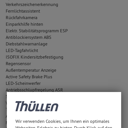
Verkehrszeichenerkennung
Fernlichtassistent
Rückfahrkamera
Einparkhilfe hinten
Elektr. Stabilitätsprogramm ESP
Antiblockiersystem ABS
Diebstahlwarnanlage
LED-Tagfahrlicht
ISOFIX Kindersitzbefestigung
Regensensor
Außentemperatur Anzeige
Active Safety Brake Plus
LED-Scheinwerfer
Antriebsschlupfregelung ASR
Surround-Kamerasystem
Wegfahrsperre
Totwinkel-Assistent
Aufmerksamkeitsassistent
Wir verwenden Cookies, um Ihnen ein optimales
Notrufsystem
Webseiten-Erlebnis zu bieten. Durch Klick auf den