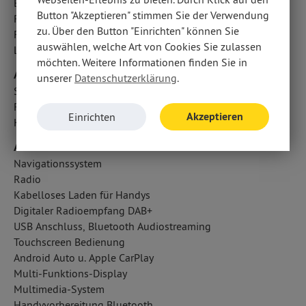
Berganfahrhilfe
Button "Akzeptieren" stimmen Sie der Verwendung
Reifendruckverlust-Warnung
zu. Über den Button "Einrichten" können Sie
Fahrlichtautomatik
auswählen, welche Art von Cookies Sie zulassen
Lichtsensor
möchten. Weitere Informationen finden Sie in
Airbags
unserer
Datenschutzerklärung
.
Seitenairbag vorn
Fahrer- /Beifahrerairbag
Akzeptieren
Einrichten
Kopfairbag vorn und hinten
Audio & Kommunikation
Navigationssystem
Radio
Kabelloses Laden für Handys
Digitaler Radioempfang DAB+
USB Anschluss, Bluetooth Audiostreaming
Touchscreen Bedienung
Android Auto u. Apple CarPlay
Multi-Funktions-Display
Multimedia-System
Handyvorbereitung Bluetooth