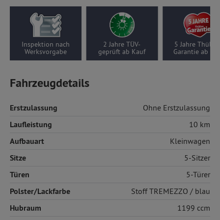
Inspektion nach
2 Jahre TÜV-
5 Jahre Thüllen-
Werksvorgabe
geprüft ab Kauf
Garantie ab Kauf
Fahrzeugdetails
Erstzulassung
Ohne Erstzulassung
Laufleistung
10 km
Aufbauart
Kleinwagen
Sitze
5-Sitzer
Türen
5-Türer
Polster/Lackfarbe
Stoff
TREMEZZO / blau
Hubraum
1199 ccm