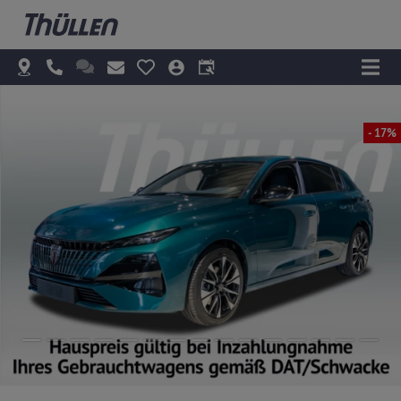
- 17%