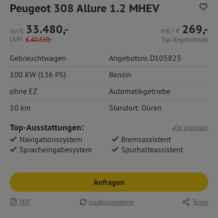
Peugeot 308 Allure 1.2 MHEV
33.480,-
269,-
nur
€
mtl.
2
€
UVP
1
€
40.310,-
Top-Angebotsrate
Gebrauchtwagen
Angebotsnr. D105823
100 KW (136 PS)
Benzin
ohne EZ
Automatikgetriebe
10 km
Standort: Düren
Top-Ausstattungen:
alle anzeigen
Navigationssystem
Bremsassistent
Spracheingabesystem
Spurhalteassistent
Anfragen
PDF
Inzahlungnahme
Teilen