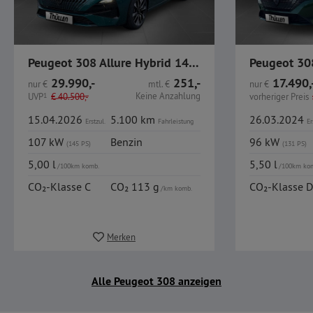
Peugeot 308 Allure Hybrid 145 e-DSC6 / Keyless / Navi / Ka
29.990,-
251,-
17.490,
nur
€
mtl.
€
nur
€
Keine Anzahlung
UVP
1
€
40.500,-
vorheriger Preis
15.04.2026
5.100 km
26.03.2024
Erstzul.
Fahrleistung
Er
107 kW
Benzin
96 kW
(145 PS)
(131 PS)
5,00 l
5,50 l
/100km komb.
/100km ko
CO₂-Klasse C
CO₂ 113 g
CO₂-Klasse D
/km komb.
Merken
Alle Peugeot 308 anzeigen