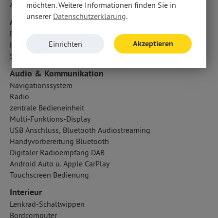
Aufmerksamkeitsassistent
möchten. Weitere Informationen finden Sie in
unserer
Datenschutzerklärung
.
Airbags
Fahrer- /Beifahrerairbag
Akzeptieren
Einrichten
Kopfairbag vorn
Seitenairbag vorn
Audio & Kommunikation
Navigationssystem
Radio
zentrale Bedieneinheit
Multi-Funktions-Display
USB Anschluss, Bluetooth Audiostreaming
Handyvorbereitung Bluetooth
Digitaler Radioempfang DAB
Android Auto u. Apple CarPlay
Touchscreen Bedienung
Interieur
Lenkrad-Schaltwippen
Bordcomputer