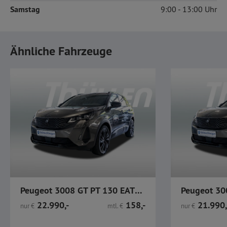
Samstag
9:00
13:00
Ähnliche Fahrzeuge
Peugeot 3008 GT PT 130 EAT8 / SHZ / CarPlay / 360° Kamera
22.990,-
158,-
21.990,
nur
€
mtl.
€
nur
€