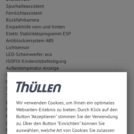
Spurhalteassistent
Fernlichtassistent
Rückfahrkamera
Einparkhilfe vorn und hinten
Elektr. Stabilitätsprogramm ESP
Antiblockiersystem ABS
Lichtsensor
LED-Scheinwerfer: eco
ISOFIX Kindersitzbefestigung
Außentemperatur Anzeige
Wegfahrsperre
Notrufsystem
Surround-Kamerasystem: 360° Kamera
Traktionskontrolle
Berganfahrhilfe
Wir verwenden Cookies, um Ihnen ein optimales
Reifendruckkontrolle
Webseiten-Erlebnis zu bieten. Durch Klick auf den
Fahrlichtautomatik
Button "Akzeptieren" stimmen Sie der Verwendung
LED-Tagfahrlicht
zu. Über den Button "Einrichten" können Sie
Regensensor
auswählen, welche Art von Cookies Sie zulassen