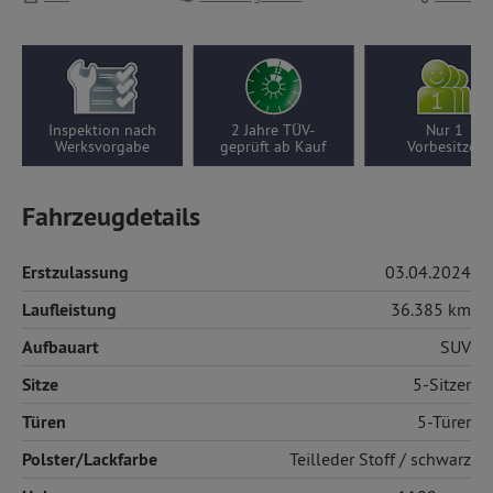
Inspektion nach
2 Jahre TÜV-
Nur 1
Werksvorgabe
geprüft ab Kauf
Vorbesitzer
Fahrzeugdetails
Erstzulassung
03.04.2024
Laufleistung
36.385 km
Aufbauart
SUV
Sitze
5-Sitzer
Türen
5-Türer
Polster/Lackfarbe
Teilleder
Stoff / schwarz