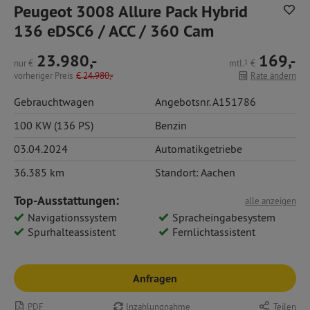
Peugeot 3008 Allure Pack Hybrid
136 eDSC6 / ACC / 360 Cam
23.980,-
169,-
nur
€
mtl.
1
€
vorheriger Preis
€
24.980,-
Rate ändern
Gebrauchtwagen
Angebotsnr. A151786
100 KW (136 PS)
Benzin
03.04.2024
Automatikgetriebe
36.385 km
Standort: Aachen
Top-Ausstattungen:
alle anzeigen
Navigationssystem
Spracheingabesystem
Spurhalteassistent
Fernlichtassistent
Anfragen
PDF
Inzahlungnahme
Teilen