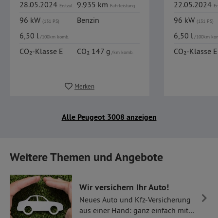
28.05.2024
9.935 km
22.05.2024
Erstzul.
Fahrleistung
Er
96 kW
Benzin
96 kW
(131 PS)
(131 PS)
6,50 l
6,50 l
/100km komb.
/100km ko
CO₂-Klasse E
CO₂ 147 g
CO₂-Klasse E
/km komb.
Merken
Alle Peugeot 3008 anzeigen
Weitere Themen und Angebote
Wir versichern Ihr Auto!
Neues Auto und Kfz-Versicherung
aus einer Hand: ganz einfach mit