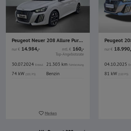
Peugeot Neuer 208 Allure PureTech 100 LED CarPlay Alu
14.984,-
160,-
18.990,
nur
€
mtl.
€
nur
€
Top-Angebotsrate
30.07.2024
21.303 km
04.10.2025
Erstzul.
Fahrleistung
Er
74 kW
Benzin
81 kW
(101 PS)
(110 PS)
Merken