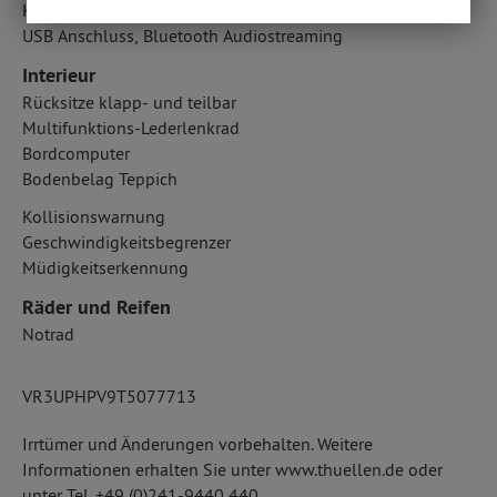
Handyvorbereitung Bluetooth
USB Anschluss, Bluetooth Audiostreaming
Interieur
Rücksitze klapp- und teilbar
Multifunktions-Lederlenkrad
Bordcomputer
Bodenbelag Teppich
Kollisionswarnung
Geschwindigkeitsbegrenzer
Müdigkeitserkennung
Räder und Reifen
Notrad
VR3UPHPV9T5077713
Irrtümer und Änderungen vorbehalten. Weitere
Informationen erhalten Sie unter www.thuellen.de oder
unter Tel. +49 (0)241-9440 440.