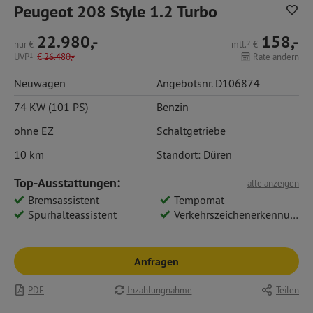
Peugeot 208 Style 1.2 Turbo
22.980,-
158,-
nur
€
mtl.
2
€
UVP
1
€
26.480,-
Rate ändern
Neuwagen
Angebotsnr. D106874
74 KW (101 PS)
Benzin
ohne EZ
Schaltgetriebe
10 km
Standort: Düren
Top-Ausstattungen:
alle anzeigen
Bremsassistent
Tempomat
Spurhalteassistent
Verkehrszeichenerkennung
Anfragen
PDF
Inzahlungnahme
Teilen