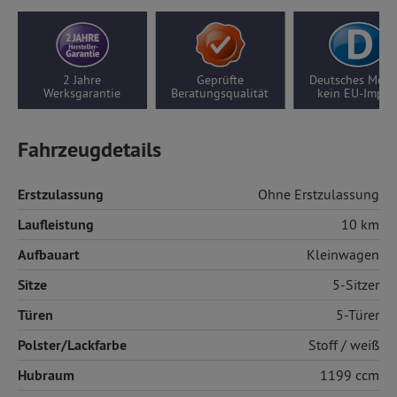
2 Jahre
Geprüfte
Deutsches Modell,
Werksgarantie
Beratungsqualität
kein EU-Import
Fahrzeugdetails
Erstzulassung
Ohne Erstzulassung
Laufleistung
10 km
Aufbauart
Kleinwagen
Sitze
5-Sitzer
Türen
5-Türer
Polster/Lackfarbe
Stoff
/ weiß
Hubraum
1199 ccm