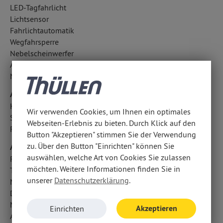
LED-Tagfahrlicht
Lichtsensor
Fahrlichtautomatik
Wegfahrsperre
Nebelscheinwerfer
Außentemperatur Anzeige
Notbremsassistent
Airbags
Kopfairbag vorn und hinten
Wir verwenden Cookies, um Ihnen ein optimales
Seitenairbag vorn
Webseiten-Erlebnis zu bieten. Durch Klick auf den
Fahrer- /Beifahrerairbag
Button "Akzeptieren" stimmen Sie der Verwendung
Audio & Kommunikation
zu. Über den Button "Einrichten" können Sie
auswählen, welche Art von Cookies Sie zulassen
Radio
möchten. Weitere Informationen finden Sie in
Touchscreen Bedienung
unserer
Datenschutzerklärung
.
Multimedia-System
Digitaler Radioempfang DAB+
Multi-Funktions-Display
Akzeptieren
Einrichten
Android Auto u. Apple CarPlay