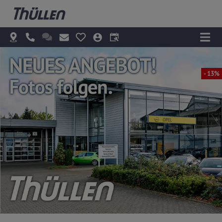
- 13%