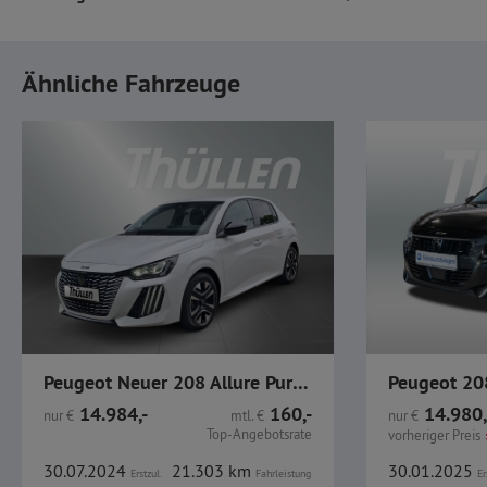
Ähnliche Fahrzeuge
Peugeot Neuer 208 Allure PureTech 100 LED CarPlay Alu
14.984,-
160,-
14.980,
nur
€
mtl.
€
nur
€
Top-Angebotsrate
vorheriger Preis
30.07.2024
21.303 km
30.01.2025
Erstzul.
Fahrleistung
Er