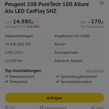
Peugeot 208 PureTech 100 Allure
Alu LED CarPlay SHZ
14.980,-
170,-
nur
€
mtl.
1
€
vorheriger Preis
€
15.780,-
Top-Angebotsrate
Gebrauchtwagen
Angebotsnr. A151800
74 KW (101 PS)
Benzin
27.02.2025
Schaltgetriebe
21.850 km
Standort: Aachen
Top-Ausstattungen:
alle anzeigen
Bremsassistent
Spracheingabesystem
Tempomat
Spurhalteassistent
Anfragen
PDF
Inzahlungnahme
Teilen