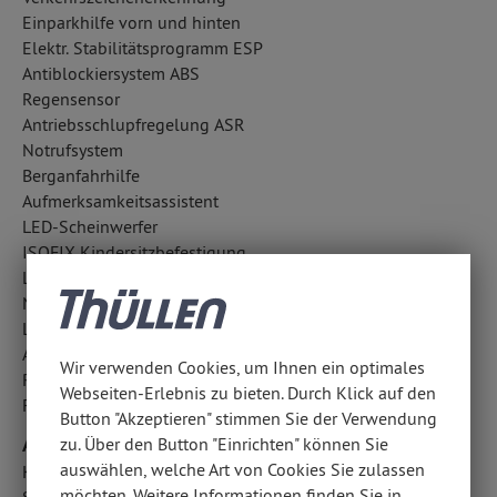
Einparkhilfe vorn und hinten
Elektr. Stabilitätsprogramm ESP
Antiblockiersystem ABS
Regensensor
Antriebsschlupfregelung ASR
Notrufsystem
Berganfahrhilfe
Aufmerksamkeitsassistent
LED-Scheinwerfer
ISOFIX Kindersitzbefestigung
LED-Tagfahrlicht
Notbremsassistent
Lichtsensor
Außentemperatur Anzeige
Wir verwenden Cookies, um Ihnen ein optimales
Reifendruckverlust-Warnung
Webseiten-Erlebnis zu bieten. Durch Klick auf den
Fahrlichtautomatik
Button "Akzeptieren" stimmen Sie der Verwendung
Airbags
zu. Über den Button "Einrichten" können Sie
auswählen, welche Art von Cookies Sie zulassen
Kopfairbag vorn und hinten
möchten. Weitere Informationen finden Sie in