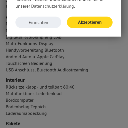
Seitenairbag vorn
unserer
Datenschutzerklärung
.
Fahrer- /Beifahrerairbag
Audio & Kommunikation
Akzeptieren
Einrichten
Radio
Multimedia-System
Digitaler Radioempfang DAB
Multi-Funktions-Display
Handyvorbereitung Bluetooth
Android Auto u. Apple CarPlay
Touchscreen Bedienung
USB Anschluss, Bluetooth Audiostreaming
Interieur
Rücksitze klapp- und teilbar: 60:40
Multifunktions-Lederlenkrad
Bordcomputer
Bodenbelag Teppich
Laderaumabdeckung
Pakete