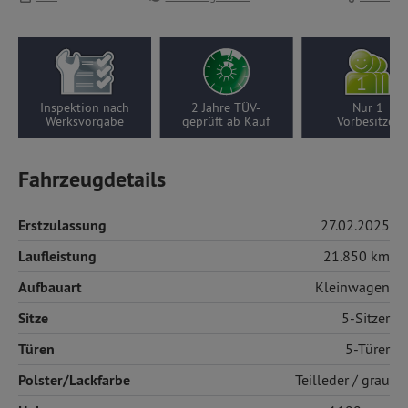
Inspektion nach
2 Jahre TÜV-
Nur 1
Werksvorgabe
geprüft ab Kauf
Vorbesitzer
Fahrzeugdetails
Erstzulassung
27.02.2025
Laufleistung
21.850 km
Aufbauart
Kleinwagen
Sitze
5-Sitzer
Türen
5-Türer
Polster/Lackfarbe
Teilleder
/ grau