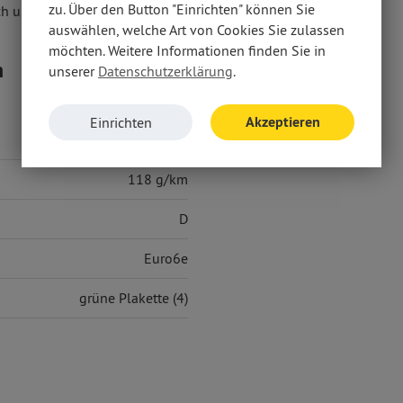
zu. Über den Button "Einrichten" können Sie
ch um ein ehemaliges Mietfahrzeug.
auswählen, welche Art von Cookies Sie zulassen
möchten. Weitere Informationen finden Sie in
n
unserer
Datenschutzerklärung
.
Akzeptieren
Einrichten
5,20 l/100 km
118 g/km
D
Euro6e
grüne Plakette (4)