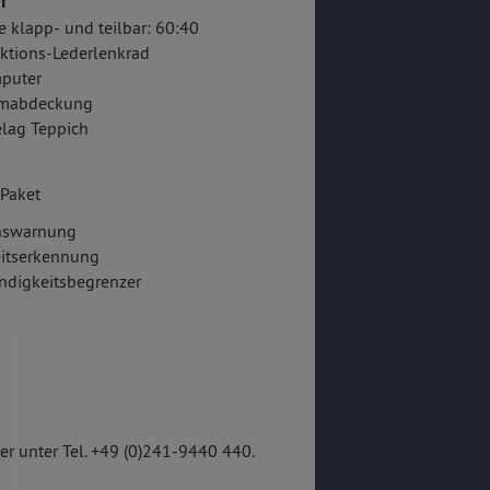
r
e klapp- und teilbar: 60:40
ktions-Lederlenkrad
puter
mabdeckung
lag Teppich
Paket
onswarnung
itserkennung
ndigkeitsbegrenzer
r unter Tel. +49 (0)241-9440 440.