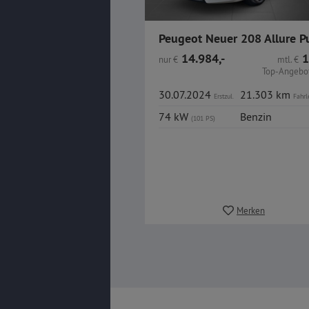
14.984,-
1
nur
€
mtl.
€
Top-Angebot
30.07.2024
21.303 km
Erstzul.
Fahrl
74 kW
Benzin
(101 PS)
Merken