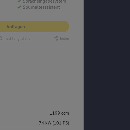
Spracheingabesystem
Spurhalteassistent
Anfragen
Inzahlungnahme
Teilen
1199 ccm
74 kW (101 PS)