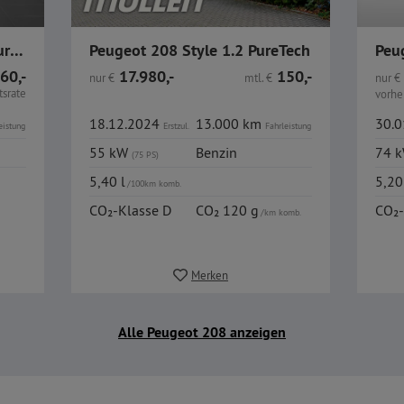
Peugeot Neuer 208 Allure PureTech 100 LED CarPlay Alu
Peugeot 208 Style 1.2 PureTech
60,-
17.980,-
150,-
nur
€
mtl.
€
nur
€
srate
vorher
18.12.2024
13.000 km
30.
eistung
Erstzul.
Fahrleistung
55 kW
Benzin
74 
(75 PS)
5,40 l
5,20
/100km komb.
CO₂-Klasse D
CO₂ 120 g
CO₂-
/km komb.
Merken
Alle Peugeot 208 anzeigen