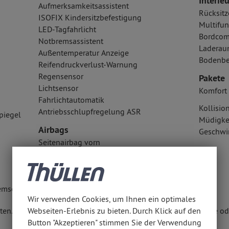
Interieu
Aufmerksamkeitsassistent
Rücksitz
ISOFIX Kindersitzbefestigung
Multifun
LED-Tagfahrlicht
Bordcom
Notbremsassistent
Laderau
Außentemperatur Anzeige
Bodenbe
Reifendruckverlust-Warnung
Regensensor
Pakete
Lichtsensor
Komfort 
Fahrlichtautomatik
Kollisi
Antriebsschlupfregelung ASR
piegel
Müdigke
Airbags
Geschwi
Seitenairbag vorn
Fahrer- /Beifahrerairbag
Kopfairbag vorn und hinten
emse elektrisch
Wir verwenden Cookies, um Ihnen ein optimales
Webseiten-Erlebnis zu bieten. Durch Klick auf den
en. Weitere Informationen erhalten Sie unter www.thuellen.de ode
Button "Akzeptieren" stimmen Sie der Verwendung