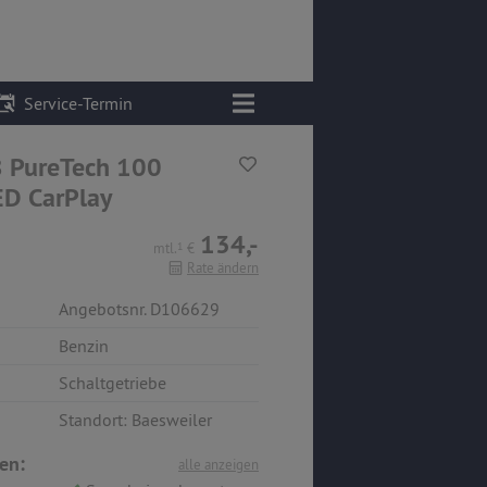
Service-Termin
 PureTech 100
ED CarPlay
134,-
mtl.
1
€
Rate ändern
Angebotsnr. D106629
Benzin
Schaltgetriebe
Standort: Baesweiler
en:
alle anzeigen