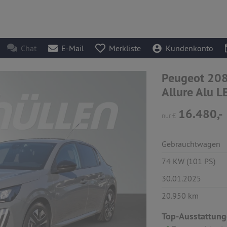
Chat
E-Mail
Merkliste
Kundenkonto
Peugeot 208
Allure Alu L
16.480,-
nur
€
Gebrauchtwagen
74 KW (101 PS)
30.01.2025
20.950 km
Top-Ausstattung