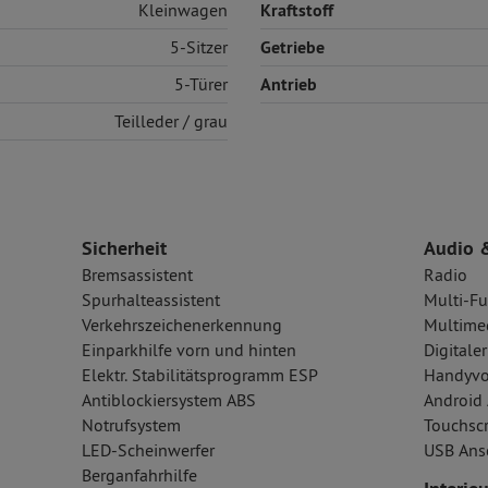
Kleinwagen
Kraftstoff
5-Sitzer
Getriebe
5-Türer
Antrieb
Teilleder
/ grau
Sicherheit
Audio 
Bremsassistent
Radio
Spurhalteassistent
Multi-Fu
Verkehrszeichenerkennung
Multime
Einparkhilfe vorn und hinten
Digital
Elektr. Stabilitätsprogramm ESP
Handyvo
Antiblockiersystem ABS
Android 
Notrufsystem
Touchsc
LED-Scheinwerfer
USB Ansc
Berganfahrhilfe