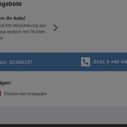
ngebote
rn Ihr Auto!
nd Kfz-Versicherung aus
anz einfach mit Thüllen
n.
0241 9 440 44
snr. D106629
?
olgen!
Thüllen bei Instagram