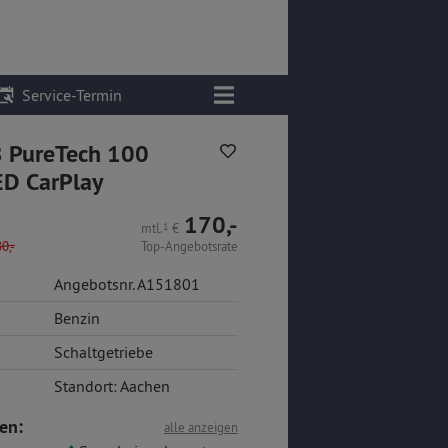
Service-Termin
 PureTech 100
ED CarPlay
170,-
mtl.
1
€
0,-
Top-Angebotsrate
Angebotsnr. A151801
Benzin
Schaltgetriebe
Standort: Aachen
en:
alle anzeigen