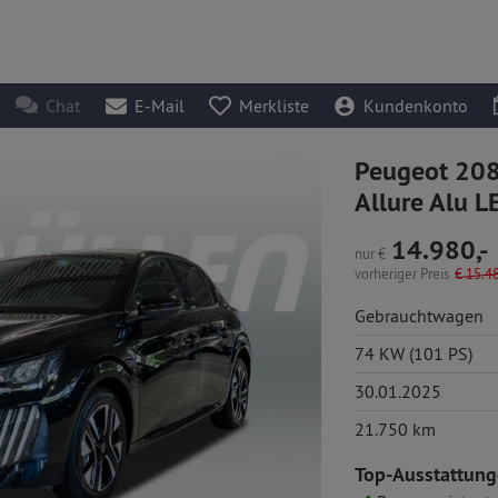
Chat
E-Mail
Merkliste
Kundenkonto
Peugeot 208
Allure Alu L
14.980,-
nur
€
vorheriger Preis
€
15.48
Gebrauchtwagen
74 KW (101 PS)
30.01.2025
21.750 km
Top-Ausstattung