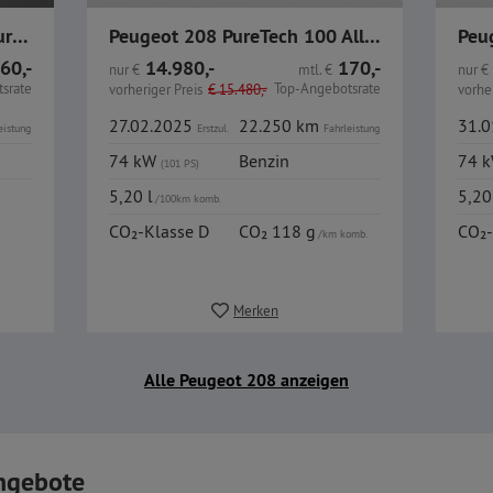
Peugeot Neuer 208 Allure PureTech 100 LED CarPlay Alu
Peugeot 208 PureTech 100 Allure Alu LED CarPlay SHZ
60,-
14.980,-
170,-
nur
€
mtl.
€
nur
€
srate
Top-Angebotsrate
vorheriger Preis
€
15.480,-
vorher
27.02.2025
22.250 km
31.
eistung
Erstzul.
Fahrleistung
74 kW
Benzin
74 
(101 PS)
5,20 l
5,20
/100km komb.
CO₂-Klasse D
CO₂ 118 g
CO₂-
/km komb.
Merken
Alle Peugeot 208 anzeigen
ngebote