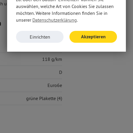
ch um ein ehemaliges Mietfahrzeug.
auswählen, welche Art von Cookies Sie zulassen
möchten. Weitere Informationen finden Sie in
unserer
Datenschutzerklärung
.
n
Akzeptieren
Einrichten
5,20 l/100 km
118 g/km
D
Euro6e
grüne Plakette (4)