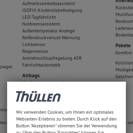
Interieu
Aufmerksamkeitsassistent
Rücksitz
ISOFIX Kindersitzbefestigung
Multifun
LED-Tagfahrlicht
Bordcom
Notbremsassistent
Laderau
Außentemperatur Anzeige
Bodenbe
Reifendruckverlust-Warnung
Lichtsensor
Pakete
Regensensor
Komfort 
Antriebsschlupfregelung ASR
Kollisi
Fahrlichtautomatik
piegel
Müdigke
Airbags
Geschwi
Kopfairbag vorn und hinten
Seitenairbag vorn
Fahrer- /Beifahrerairbag
emse elektrisch
Wir verwenden Cookies, um Ihnen ein optimales
Webseiten-Erlebnis zu bieten. Durch Klick auf den
en. Weitere Informationen erhalten Sie unter www.thuellen.de ode
Button "Akzeptieren" stimmen Sie der Verwendung
zu. Über den Button "Einrichten" können Sie