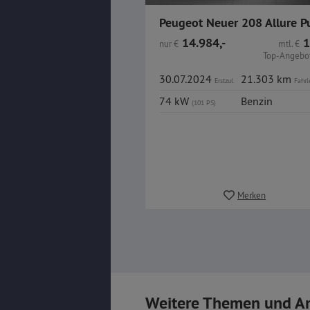
14.984,-
1
nur
€
mtl.
€
Top-Angebot
30.07.2024
21.303 km
Erstzul.
Fahrl
74 kW
Benzin
(101 PS)
Merken
Weitere Themen und A