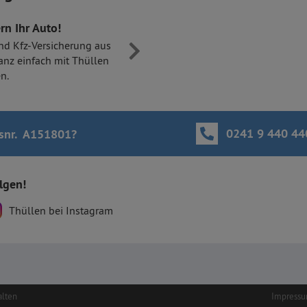
rn Ihr Auto!
nd Kfz-Versicherung aus
anz einfach mit Thüllen
n.
0241 9 440 44
snr. A151801
?
olgen!
Thüllen bei Instagram
alten
Impress