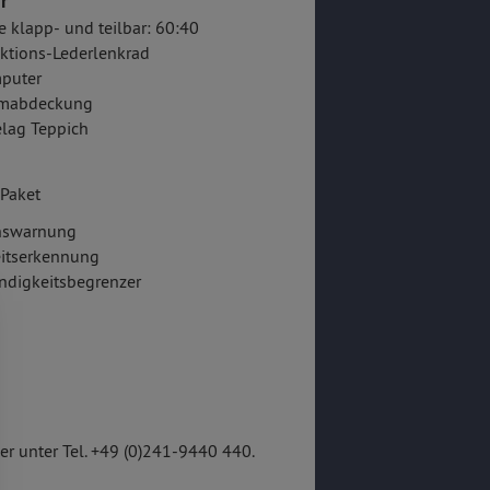
r
e klapp- und teilbar: 60:40
ktions-Lederlenkrad
puter
mabdeckung
lag Teppich
Paket
onswarnung
itserkennung
ndigkeitsbegrenzer
r unter Tel. +49 (0)241-9440 440.