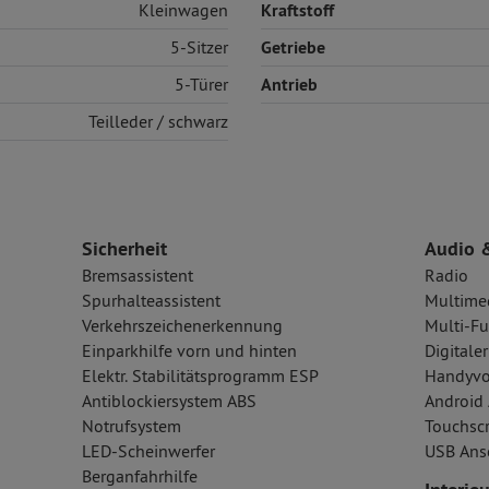
Kleinwagen
Kraftstoff
5-Sitzer
Getriebe
5-Türer
Antrieb
Teilleder
/ schwarz
Sicherheit
Audio 
Bremsassistent
Radio
Spurhalteassistent
Multime
Verkehrszeichenerkennung
Multi-Fu
Einparkhilfe vorn und hinten
Digital
Elektr. Stabilitätsprogramm ESP
Handyvo
Antiblockiersystem ABS
Android 
Notrufsystem
Touchsc
LED-Scheinwerfer
USB Ansc
Berganfahrhilfe