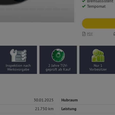
Bremsassistent
Tempomat
PDF
Inspektion nach
2 Jahre TÜV-
Nur 1
Werksvorgabe
geprüft ab Kauf
Vorbesitzer
30.01.2025
Hubraum
21.750 km
Leistung