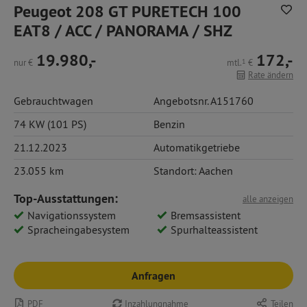
Peugeot 208 GT PURETECH 100
EAT8 / ACC / PANORAMA / SHZ
19.980,-
172,-
nur
€
mtl.
1
€
Rate ändern
Gebrauchtwagen
Angebotsnr. A151760
74 KW (101 PS)
Benzin
21.12.2023
Automatikgetriebe
23.055 km
Standort: Aachen
Top-Ausstattungen:
alle anzeigen
Navigationssystem
Bremsassistent
Spracheingabesystem
Spurhalteassistent
Anfragen
PDF
Inzahlungnahme
Teilen