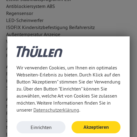
Antiblockiersystem ABS
Regensensor
LED-Scheinwerfer
ISOFIX Kindersitzbefestigung Beifahrersitz
Außentemperatur Anzeige
Wegfahrsperre
Antriebsschlupfregelung ASR
Reifendruckverlust-Warnung
Airbags
Wir verwenden Cookies, um Ihnen ein optimales
Fahrer- /Beifahrerairbag
Webseiten-Erlebnis zu bieten. Durch Klick auf den
Kopfairbag vorn und hinten
Button "Akzeptieren" stimmen Sie der Verwendung
Seitenairbag vorn
zu. Über den Button "Einrichten" können Sie
auswählen, welche Art von Cookies Sie zulassen
Audio & Kommunikation
möchten. Weitere Informationen finden Sie in
Navigationssystem
unserer
Datenschutzerklärung
.
Radio mit MP3
zentrale Bedieneinheit
Akzeptieren
Multi-Funktions-Display
Einrichten
USB Anschluss, Bluetooth Audiostreaming