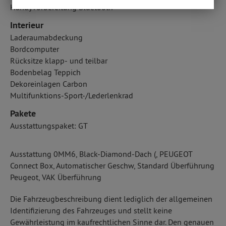
Handyvorbereitung Bluetooth
Interieur
Laderaumabdeckung
Bordcomputer
Rücksitze klapp- und teilbar
Bodenbelag Teppich
Dekoreinlagen Carbon
Multifunktions-Sport-/Lederlenkrad
Pakete
Ausstattungspaket: GT
Ausstattung 0MM6, Black-Diamond-Dach (, PEUGEOT
Connect Box, Automatischer Geschw, Standard Überführung
Peugeot, VAK Überführung
Die Fahrzeugbeschreibung dient lediglich der allgemeinen
Identifizierung des Fahrzeuges und stellt keine
Gewährleistung im kaufrechtlichen Sinne dar. Den genauen