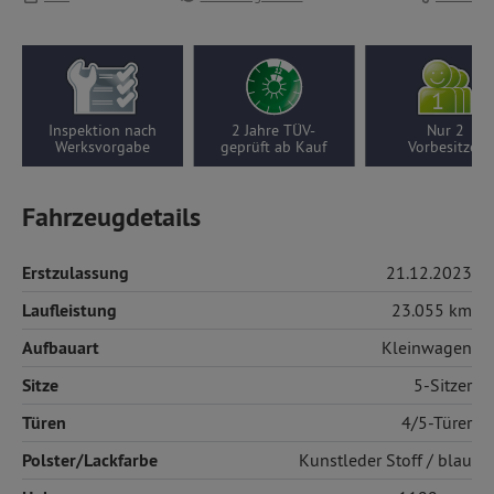
Inspektion nach
2 Jahre TÜV-
Nur 2
Werksvorgabe
geprüft ab Kauf
Vorbesitzer
Fahrzeugdetails
Erstzulassung
21.12.2023
Laufleistung
23.055 km
Aufbauart
Kleinwagen
Sitze
5-Sitzer
Türen
4/5-Türer
Polster/Lackfarbe
Kunstleder
Stoff / blau