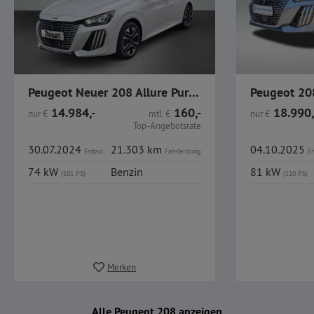
Peugeot Neuer 208 Allure PureTech 100 LED CarPlay Alu
14.984,-
160,-
18.990,
nur
€
mtl.
€
nur
€
Top-Angebotsrate
30.07.2024
21.303 km
04.10.2025
Erstzul.
Fahrleistung
Er
74 kW
Benzin
81 kW
(101 PS)
(110 PS)
Merken
Alle Peugeot 208 anzeigen