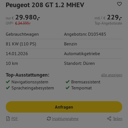
Peugeot 208 GT 1.2 MHEV
29.980,-
229,-
nur
€
mtl.
2
€
UVP
1
€
34.335,-
Top-Angebotsrate
Gebrauchtwagen
Angebotsnr. D105485
81 KW (110 PS)
Benzin
14.01.2026
Automatikgetriebe
10 km
Standort: Düren
Top-Ausstattungen:
alle anzeigen
Navigationssystem
Bremsassistent
Spracheingabesystem
Tempomat
Anfragen
PDF
Inzahlungnahme
Teilen