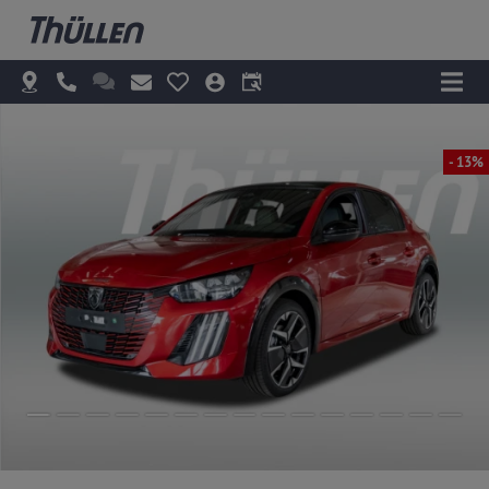
- 13%