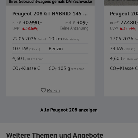
Peugeot 208 GT HYBRID 145 / Pano / PDC / Carplay / R-Kamer
Peugeot 20
30.990,-
309,-
27.480,
nur
€
mtl.
€
nur
€
Keine Anzahlung
UVP
1
€
38.629,-
UVP
1
€
32.215,-
22.05.2026
10 km
27.05.2026
Erstzul.
Fahrleistung
Ers
107 kW
Benzin
74 kW
(145 PS)
(101 PS)
4,60 l
4,60 l
/100km komb.
/100km ko
CO₂-Klasse C
CO₂ 105 g
CO₂-Klasse C
/km komb.
Merken
Alle Peugeot 208 anzeigen
Weitere Themen und Angebote