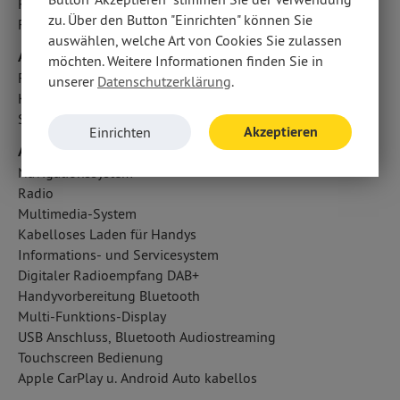
Reifendruckverlust-Warnung
zu. Über den Button "Einrichten" können Sie
Fahrlichtautomatik
auswählen, welche Art von Cookies Sie zulassen
Airbags
möchten. Weitere Informationen finden Sie in
Fahrer- /Beifahrerairbag
unserer
Datenschutzerklärung
.
Kopfairbag vorn und hinten
Seitenairbag vorn
Akzeptieren
Einrichten
Audio & Kommunikation
Navigationssystem
Radio
Multimedia-System
Kabelloses Laden für Handys
Informations- und Servicesystem
Digitaler Radioempfang DAB+
Handyvorbereitung Bluetooth
Multi-Funktions-Display
USB Anschluss, Bluetooth Audiostreaming
Touchscreen Bedienung
Apple CarPlay u. Android Auto kabellos