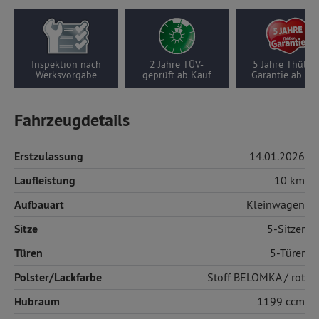
2 Jahre TÜV-
5 Jahre Thüllen-
Wenigfahrer-Aut
geprüft ab Kauf
Garantie ab Kauf
10 km pro Jah
Fahrzeugdetails
Erstzulassung
14.01.2026
Laufleistung
10 km
Aufbauart
Kleinwagen
Sitze
5-Sitzer
Türen
5-Türer
Polster/Lackfarbe
Stoff
BELOMKA / rot
Hubraum
1199 ccm