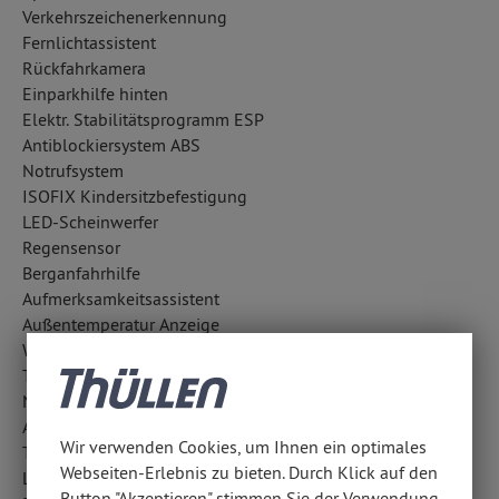
Verkehrszeichenerkennung
Fernlichtassistent
Rückfahrkamera
Einparkhilfe hinten
Elektr. Stabilitätsprogramm ESP
Antiblockiersystem ABS
Notrufsystem
ISOFIX Kindersitzbefestigung
LED-Scheinwerfer
Regensensor
Berganfahrhilfe
Aufmerksamkeitsassistent
Außentemperatur Anzeige
Wegfahrsperre
Tagfahrlicht
Notbremsassistent
Antriebsschlupfregelung ASR
Wir verwenden Cookies, um Ihnen ein optimales
Totwinkel-Assistent
Webseiten-Erlebnis zu bieten. Durch Klick auf den
Lichtsensor
Button "Akzeptieren" stimmen Sie der Verwendung