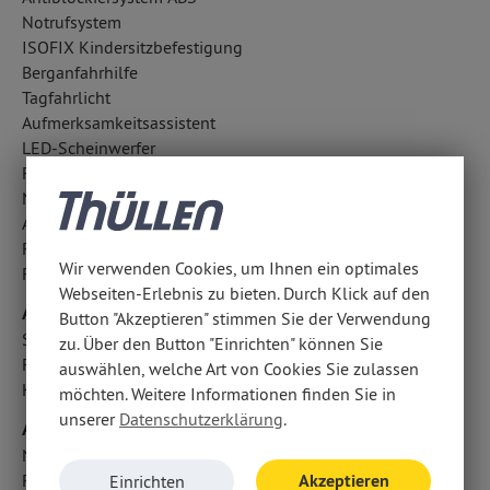
Notrufsystem
ISOFIX Kindersitzbefestigung
Berganfahrhilfe
Tagfahrlicht
Aufmerksamkeitsassistent
LED-Scheinwerfer
Fahrlichtautomatik
Notbremsassistent
Antriebsschlupfregelung ASR
Reifendruckverlust-Warnung
Wir verwenden Cookies, um Ihnen ein optimales
Regensensor
Webseiten-Erlebnis zu bieten. Durch Klick auf den
Airbags
Button "Akzeptieren" stimmen Sie der Verwendung
Seitenairbag vorn
zu. Über den Button "Einrichten" können Sie
Fahrer- /Beifahrerairbag
auswählen, welche Art von Cookies Sie zulassen
Kopfairbag vorn und hinten
möchten. Weitere Informationen finden Sie in
unserer
Datenschutzerklärung
.
Audio & Kommunikation
Navigationssystem
Radio
Akzeptieren
Einrichten