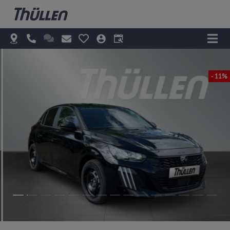
- 11%