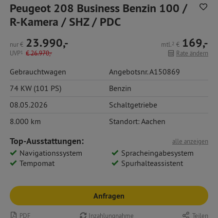
Peugeot 208 Business Benzin 100 /
R-Kamera / SHZ / PDC
23.990,-
169,-
nur
€
mtl.
2
€
UVP
1
€
26.970,-
Rate ändern
Gebrauchtwagen
Angebotsnr. A150869
74 KW (101 PS)
Benzin
08.05.2026
Schaltgetriebe
8.000 km
Standort: Aachen
Top-Ausstattungen:
alle anzeigen
Navigationssystem
Spracheingabesystem
Tempomat
Spurhalteassistent
Anfragen
PDF
Inzahlungnahme
Teilen