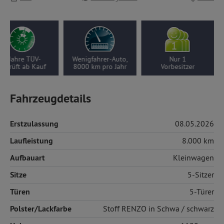
2 Jahre TÜV-
Wenigfahrer-Auto,
Nur 1
geprüft ab Kauf
8000 km pro Jahr
Vorbesitzer
Fahrzeugdetails
Erstzulassung
08.05.2026
Laufleistung
8.000 km
Aufbauart
Kleinwagen
Sitze
5-Sitzer
Türen
5-Türer
Polster/Lackfarbe
Stoff
RENZO in Schwa / schwarz