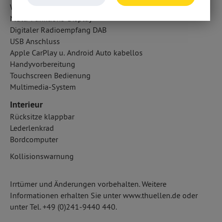
WLAN Hotspot
Multi-Funktions-Display
Digitaler Radioempfang DAB
USB Anschluss
Apple CarPlay u. Android Auto kabellos
Handyvorbereitung
Touchscreen Bedienung
Multimedia-System
Interieur
Rücksitze klappbar
Lederlenkrad
Bordcomputer
Kollisionswarnung
Irrtümer und Änderungen vorbehalten. Weitere
Informationen erhalten Sie unter www.thuellen.de oder
unter Tel. +49 (0)241-9440 440.