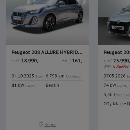
Peugeot 208 ALLURE HYBRID 110
Peugeot 20
18.990,-
161,-
23.990,
nur
€
mtl.
€
nur
€
UVP
1
€
31.375,-
04.10.2025
6.798 km
07.05.2026
Erstzul.
Fahrleistung
Ers
81 kW
Benzin
74 kW
(110 PS)
(101 PS)
5,30 l
/100km ko
CO₂-Klasse D
Merken