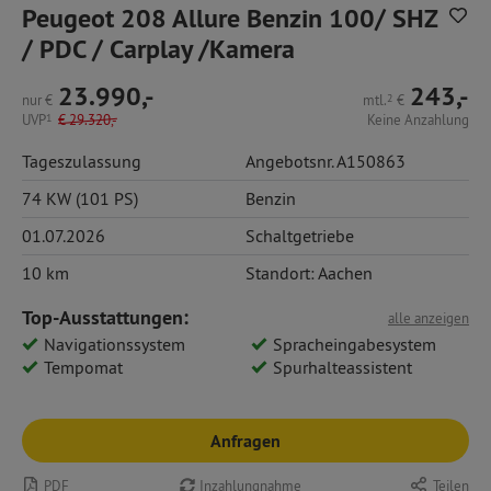
Peugeot 208 Allure Benzin 100/ SHZ
/ PDC / Carplay /Kamera
23.990,-
243,-
nur
€
mtl.
2
€
UVP
1
€
29.320,-
Keine Anzahlung
Tageszulassung
Angebotsnr. A150863
74 KW (101 PS)
Benzin
01.07.2026
Schaltgetriebe
10 km
Standort: Aachen
Top-Ausstattungen:
alle anzeigen
Navigationssystem
Spracheingabesystem
Tempomat
Spurhalteassistent
Anfragen
PDF
Inzahlungnahme
Teilen