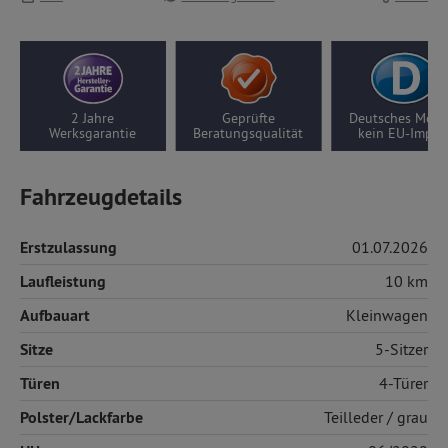
Geprüfte
Deutsches Modell,
10 Jahre Motor-/
Beratungsqualität
kein EU-Import
Getriebegarantie
Fahrzeugdetails
Erstzulassung
01.07.2026
Laufleistung
10 km
Aufbauart
Kleinwagen
Sitze
5-Sitzer
Türen
4-Türer
Polster/Lackfarbe
Teilleder
/ grau