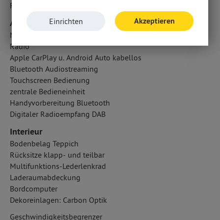
Fahrer- /Beifahrerairbag
Akzeptieren
Einrichten
Audio & Kommunikation
Navigationssystem
Radio
Apple CarPlay u. Android Auto kabellos
Bluetooth Audiostreaming
Touchscreen Bedienung
zentrale Bedieneinheit
Handyvorbereitung Bluetooth
Digitaler Radioempfang DAB
Interieur
Bodenbelag Teppich
Rücksitze klapp- und teilbar
Multifunktions-Lederlenkrad
Laderaumabdeckung
Bordcomputer
Dekoreinlagen: Carbon Optik
Geschwindigkeitsbegrenzer