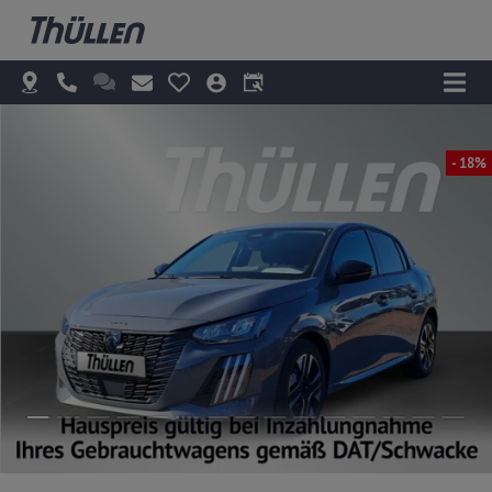
- 18%