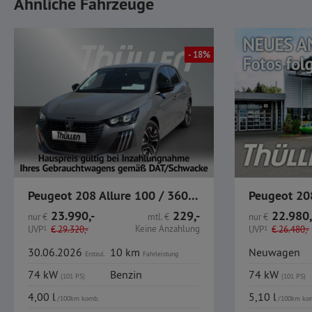
Ähnliche Fahrzeuge
- 18%
Peugeot 208 Allure 100 / 360°Kamera / SHZ / Carplay / PDC
Peugeot 208
23.990,-
229,-
22.980,
nur
€
mtl.
€
nur
€
Keine Anzahlung
UVP
1
€
29.320,-
UVP
1
€
26.480,-
30.06.2026
10 km
Neuwagen
Erstzul.
Fahrleistung
74 kW
Benzin
74 kW
(101 PS)
(101 PS)
4,00 l
5,10 l
/100km komb.
/100km ko