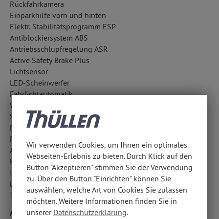
Rückfahrkamera
Einparkhilfe vorn und hinten
Elektr. Stabilitätsprogramm ESP
Antiblockiersystem ABS
Antriebsschlupfregelung ASR
Active Safety Brake Plus
Lichtsensor
LED-Scheinwerfer
Fahrlichtautomatik
Wegfahrsperre
Surround-Kamerasystem: 360° Kamera
Berganfahrhilfe
Regensensor
Wir verwenden Cookies, um Ihnen ein optimales
Außentemperatur Anzeige
Webseiten-Erlebnis zu bieten. Durch Klick auf den
Reifendruckverlust-Warnung
Button "Akzeptieren" stimmen Sie der Verwendung
ISOFIX Kindersitzbefestigung
zu. Über den Button "Einrichten" können Sie
LED-Tagfahrlicht
auswählen, welche Art von Cookies Sie zulassen
Totwinkel-Assistent
möchten. Weitere Informationen finden Sie in
Airbags
unserer
Datenschutzerklärung
.