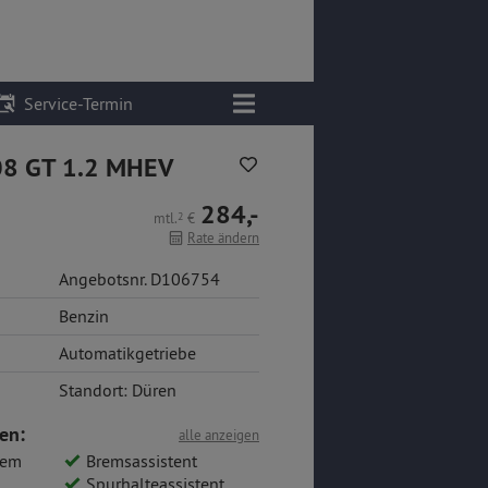
Service-Termin
08 GT 1.2 MHEV
284,-
mtl.
2
€
Rate ändern
Angebotsnr. D106754
Benzin
Automatikgetriebe
Standort: Düren
en:
alle anzeigen
tem
Bremsassistent
Spurhalteassistent