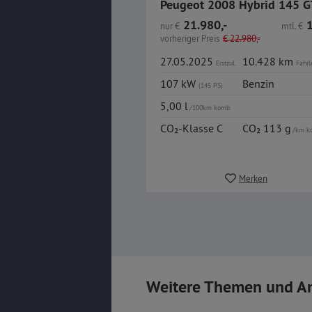
21.980,-
1
nur
€
mtl.
€
vorheriger Preis
€
22.980,-
27.05.2025
10.428 km
Erstzul.
Fahrl
107 kW
Benzin
(145 PS)
5,00 l
/100km komb.
CO₂-Klasse C
CO₂ 113 g
/km k
Merken
Weitere Themen und A