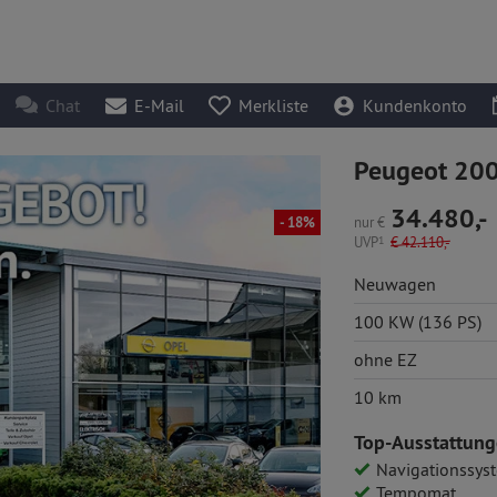
Chat
E-Mail
Merkliste
Kundenkonto
Peugeot 20
34.480,-
nur
€
- 18%
UVP
1
€
42.110,-
Neuwagen
100 KW (136 PS)
ohne EZ
10 km
Top-Ausstattung
Navigationssys
Tempomat