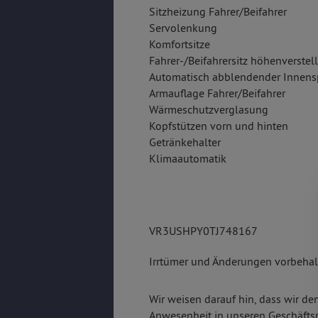
Sitzheizung Fahrer/Beifahrer
Servolenkung
Komfortsitze
Fahrer-/Beifahrersitz höhenverstel
Automatisch abblendender Innens
Armauflage Fahrer/Beifahrer
Wärmeschutzverglasung
Kopfstützen vorn und hinten
Getränkehalter
Klimaautomatik
VR3USHPY0TJ748167
Irrtümer und Änderungen vorbehalt
Wir weisen darauf hin, dass wir de
Anwesenheit in unseren Geschäfts