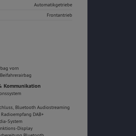
Automatikgetriebe
Frontantrieb
rbag vorn
/Beifahrerairbag
& Kommunikation
ionssystem
hluss, Bluetooth Audiostreaming
er Radioempfang DAB+
dia-System
nktions-Display
rbereitung Bluetooth