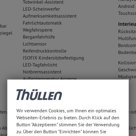
Totwinkel-Assistent
Android 
LED-Scheinwerfer
Touchsc
Aufmerksamkeitsassistent
Fahrlichtautomatik
Interieu
lbar
Wegfahrsperre
Rücksitz
piegel
Berganfahrhilfe
Multifun
Lichtsensor
Bordcom
Reifendruckkontrolle
Bodenbe
ISOFIX Kindersitzbefestigung
Kollisi
LED-Tagfahrlicht
Geschwi
Notbremsassistent
Müdigke
Außentemperatur Anzeige
Wir verwenden Cookies, um Ihnen ein optimales
en. Weitere Informationen erhalten Sie unter www.thuellen.de ode
Webseiten-Erlebnis zu bieten. Durch Klick auf den
Button "Akzeptieren" stimmen Sie der Verwendung
n Abschluss eines Kaufvertrages zu diesem Angebot ausschließlich
zu. Über den Button "Einrichten" können Sie
räumen anbieten.