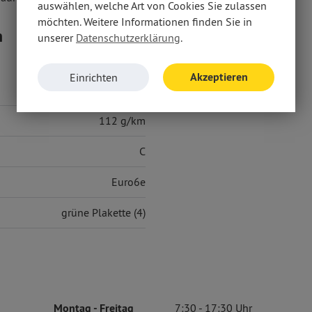
auswählen, welche Art von Cookies Sie zulassen
möchten. Weitere Informationen finden Sie in
n
unserer
Datenschutzerklärung
.
Akzeptieren
Einrichten
5,00 l/100 km
112 g/km
C
Euro6e
grüne Plakette (4)
Montag
- Freitag
7:30
17:30