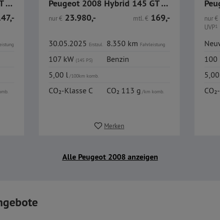
Peugeot 2008 Hybrid 145 GT Autom. ACC GJR Navi
Peugeot 2008 Hybrid 145 GT Autom. ACC GJR Navi
Peu
47,-
23.980,-
169,-
nur
€
mtl.
€
nur
€
UVP
1
30.05.2025
8.350 km
Neu
eistung
Erstzul.
Fahrleistung
107 kW
Benzin
100
(145 PS)
5,00 l
5,00
/100km komb.
CO₂-Klasse C
CO₂ 113 g
CO₂-
omb.
/km komb.
Merken
Alle Peugeot 2008 anzeigen
ngebote