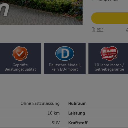
PDF
Geprüfte
Deutsches Modell,
10 Jahre Motor-/
Beratungsqualität
kein EU-Import
Getriebegarantie
Ohne Erstzulassung
Hubraum
10 km
Leistung
SUV
Kraftstoff