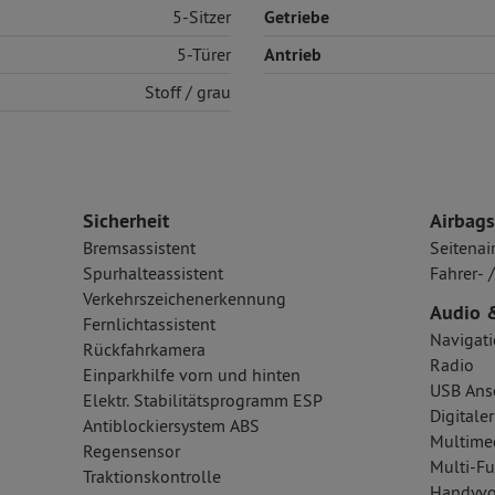
5-Sitzer
Getriebe
5-Türer
Antrieb
Stoff
/ grau
Sicherheit
Airbags
Bremsassistent
Seitenai
Spurhalteassistent
Fahrer- 
Verkehrszeichenerkennung
Audio 
Fernlichtassistent
Navigat
Rückfahrkamera
Radio
Einparkhilfe vorn und hinten
USB Ansc
Elektr. Stabilitätsprogramm ESP
Digital
Antiblockiersystem ABS
Multime
Regensensor
Multi-Fu
Traktionskontrolle
Handyvo